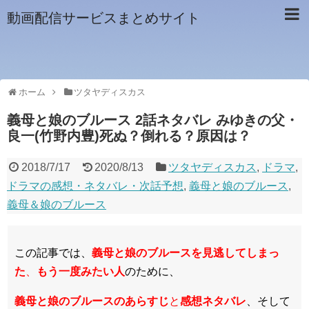
動画配信サービスまとめサイト
ホーム
ツタヤディスカス
義母と娘のブルース 2話ネタバレ みゆきの父・
良一(竹野内豊)死ぬ？倒れる？原因は？
2018/7/17
2020/8/13
ツタヤディスカス
,
ドラマ
,
ドラマの感想・ネタバレ・次話予想
,
義母と娘のブルース
,
義母＆娘のブルース
この記事では、
義母と娘のブルースを見逃してしまっ
た
、
もう一度みたい人
のために、
義母と娘のブルースのあらすじ
と
感想ネタバレ
、そして