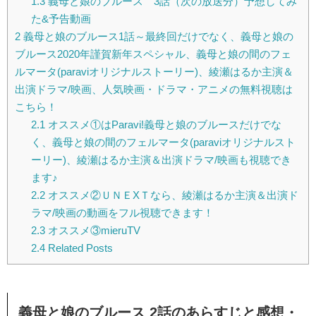
1.3
義母と娘のブルース 3話（次の放送分）予想してみ
た&予告動画
2
義母と娘のブルース1話～最終回だけでなく、義母と娘の
ブルース2020年謹賀新年スペシャル、義母と娘の間のフェ
ルマータ(paraviオリジナルストーリー)、綾瀬はるか主演＆
出演ドラマ/映画、人気映画・ドラマ・アニメの無料視聴は
こちら！
2.1
オススメ①はParavi!義母と娘のブルースだけでな
く、義母と娘の間のフェルマータ(paraviオリジナルスト
ーリー)、綾瀬はるか主演＆出演ドラマ/映画も視聴でき
ます♪
2.2
オススメ②ＵＮＥXＴなら、綾瀬はるか主演＆出演ド
ラマ/映画の動画をフル視聴できます！
2.3
オススメ③mieruTV
2.4
Related Posts
義母と娘のブルース 2話のあらすじと感想・