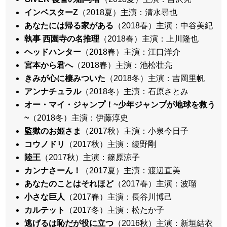
インベスターZ
（2018夏）主演：清水尋也
あなたには帰る家がある
（2018春）主演：中谷美紀
執事 西園寺の名推理
（2018春）主演：上川隆也
ヘッドハンター
（2018春）主演：江口洋介
宮本から君へ
（2018春）主演：池松壮亮
きみが心に棲みついた
（2018冬）主演：吉岡里帆
アンナチュラル
（2018冬）主演：石原さとみ
オー・マイ・ジャンプ！~少年ジャンプが地球を救う
~
（2018冬）主演：伊藤淳史
監獄のお姫さま
（2017秋）主演：小泉今日子
コウノドリ
（2017秋）主演：綾野剛
陸王
（2017秋）主演：篠原涼子
カンナさーん！
（2017夏）主演：渡辺直美
あなたのことはそれほど
（2017春）主演：波瑠
小さな巨人
（2017春）主演：長谷川博己
カルテット
（2017冬）主演：松たか子
逃げるは恥だが役に立つ
（2016秋）主演：新垣結衣