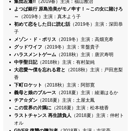
集団左遷!!
（2019春）主演：福山雅治
よつば銀行 原島浩美がモノ申す！～この女に賭けろ
～
（2019冬）主演：真木よう子
初めて恋をした日に読む話
（2019冬）主演：深田恭
子
メゾン・ド・ポリス
（2019冬）主演：高畑充希
グッドワイフ
（2019冬）主演：常盤貴子
ハラスメントゲーム
（2018秋）主演：唐沢寿明
中学聖日記
（2018秋）主演：有村架純
大恋愛〜僕を忘れる君と
（2018秋）主演：戸田恵梨
香
下町ロケット
（2018秋）主演：阿部寛
義母と娘のブルース
（2018夏）主演：綾瀬はるか
チア☆ダン
（2018夏）主演：土屋太鳳
この世界の片隅に
（2018夏）主演：松本穂香
ラストチャンス 再生請負人
（2018夏）主演：仲村ト
オル
GIVER 復讐の贈与者
（2018夏）主演：吉沢亮