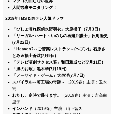
マツコの知らない世界
人間観察モニタリング！
2019年TBS＆東テレ人気ドラマ
「びしょ濡れ探偵水野羽衣」大原櫻子（7月3日）
「リーガル･ハート～いのちの再建弁護士」反町隆史
(7月22日)
「Heaven?～ご苦楽レストラン～(ヘブン)」石原さ
とみ＆福士蒼汰(7月9日)
「テレビ演劇サクセス荘」和田雅成など(7月11日)
「凪のお暇」黒木華(7月19日)
「ノーサイド・ゲーム」大泉洋(7月7日)
スパイラル～町工場の奇跡～
（2019春）主演：玉木
宏
わたし、定時で帰ります。
（2019春）主演：吉高由
里子
インハンド
（2019春）主演：山下智久