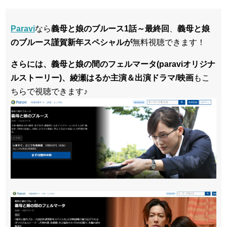
Paravi
なら
義母と娘のブルース1話～最終回
、
義母と娘
のブルース謹賀新年スペシャルが
無料視聴できます！
さらには、
義母と娘の間のフェルマータ(paraviオリジナ
ルストーリー)、
綾瀬はるか主演＆出演ドラマ/映画
もこ
ちらで視聴できます♪