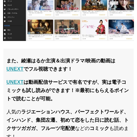
また、綾瀬はるか
主演＆出演ドラマ/映画
の動画は
UNEXT
でフル視聴できます！
UNEXT
は動画配信サービスで有名ですが、実は電子コ
ミックも試し読みができます！※最初にもらえるポイン
トで読むことが可能。
人気の
ラジエーションハウス、パーフェクトワールド、
インハンド、集団左遷、初めて恋をした日に読む話、ト
クサツガガガ、フルーツ宅配便
などの
コミック
も読めま
す！