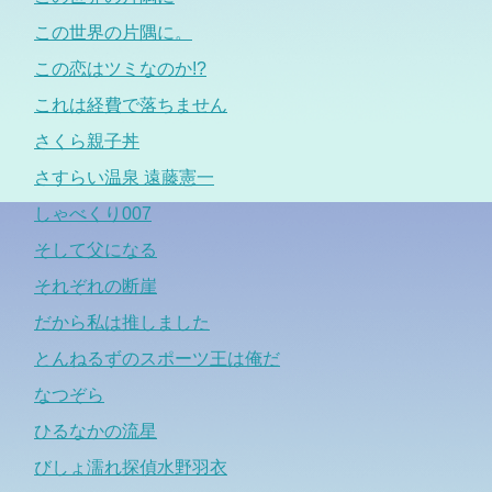
この世界の片隅に。
この恋はツミなのか!?
これは経費で落ちません
さくら親子丼
さすらい温泉 遠藤憲一
しゃべくり007
そして父になる
それぞれの断崖
だから私は推しました
とんねるずのスポーツ王は俺だ
なつぞら
ひるなかの流星
びしょ濡れ探偵水野羽衣