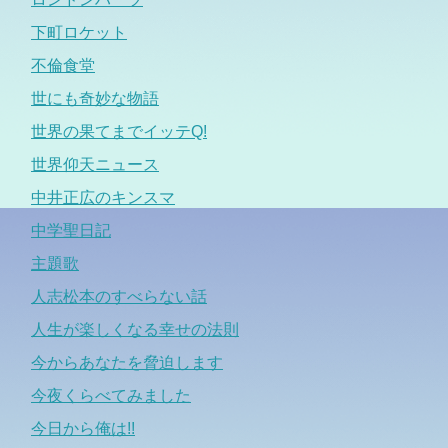
下町ロケット
不倫食堂
世にも奇妙な物語
世界の果てまでイッテQ!
世界仰天ニュース
中井正広のキンスマ
中学聖日記
主題歌
人志松本のすべらない話
人生が楽しくなる幸せの法則
今からあなたを脅迫します
今夜くらべてみました
今日から俺は!!