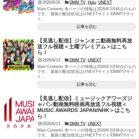
2026/6/25
DMM TV
,
Hulu
,
UNEXT
Main Contents 本ページの情報は2026年3月時点のもの
です。 最新の配信状況はU-NEXTサイト/DMMTVサイ
ト...
記事を読む
【見逃し配信】ジャンオニ動画無料再放
送フル視聴＜土曜プレミアム＞はこち
ら！
2026/6/13
DMM TV
,
UNEXT
Main Contents 本ページの情報は2026年3月時点のもの
です。 最新の配信状況はU-NEXTサイト/DMMTVサイ
ト...
記事を読む
【見逃し配信】ミュージックアワーズジ
ャパン動画無料映画再放送フル視聴＜
MUSIC AWARDS JAPAN/NHK＞はこち
ら！
2026/6/13
DMM TV
,
UNEXT
Main Contents 本ページの情報は2026年3月時点のもの
です。 最新の配信状況はU-NEXTサイト/DMMTVサイ