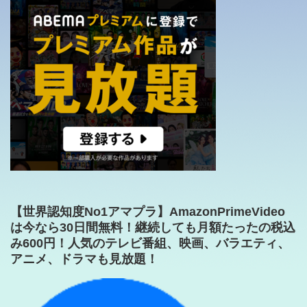
【世界認知度No1アマプラ】AmazonPrimeVideo
は今なら30日間無料！継続しても月額たったの税込
み600円！人気のテレビ番組、映画、バラエティ、
アニメ、ドラマも見放題！