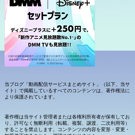
当ブログ「動画配信サービスまとめサイト」（以下、当サ
イト）で掲載しているすべてのコンテンツは、著作権法に
より保護されています。
著作権は当サイト管理者または各権利所有者が保有してお
り、許可なく無断利用（転載、複製、譲渡、二次利用等）
することを禁止します。コンテンツの内容を変形・変更・