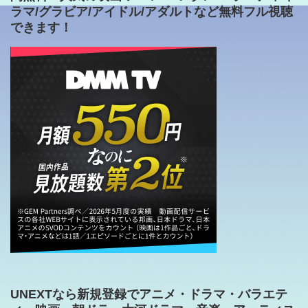
ラマ/グラビア/アイドル/アダルトなど無料フル視聴
できます！
UNEXTなら新規登録でアニメ・ドラマ・バラエテ