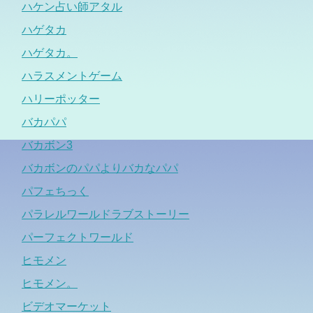
ハケン占い師アタル
ハゲタカ
ハゲタカ。
ハラスメントゲーム
ハリーポッター
バカパパ
バカボン3
バカボンのパパよりバカなパパ
パフェちっく
パラレルワールドラブストーリー
パーフェクトワールド
ヒモメン
ヒモメン。
ビデオマーケット