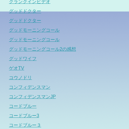
クランクインビデオ
グッドドクター
グッドドクター
グッドモーニングコール
グッドモーニングコール
グッドモーニングコール2の感想
グッドワイフ
ゲオTV
コウノドリ
コンフィデンスマン
コンフィデンスマンJP
コードブルー
コードブルー3
コードブルー３