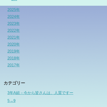
2025年
2024年
2023年
2022年
2021年
2020年
2019年
2018年
2017年
カテゴリー
3年A組－今から皆さんは、人質ですー
5→9