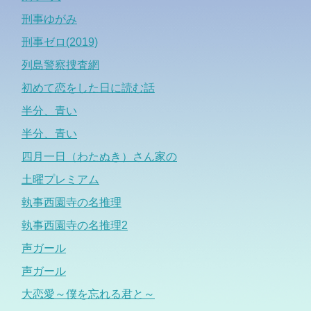
刑事ゆがみ
刑事ゼロ(2019)
列島警察捜査網
初めて恋をした日に読む話
半分、青い
半分、青い
四月一日（わたぬき）さん家の
土曜プレミアム
執事西園寺の名推理
執事西園寺の名推理2
声ガール
声ガール
大恋愛～僕を忘れる君と～