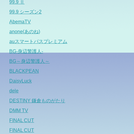
99.9 Ⅱ
99.9 シーズン2
AbemaTV
anone(あのね)
auスマートパスプレミアム
BG-身辺警護人-
BG～身辺警護人～
BLACKPEAN
DaisyLuck
dele
DESTINY 鎌倉ものがたり
DMM TV
FINAL CUT
FINAL CUT