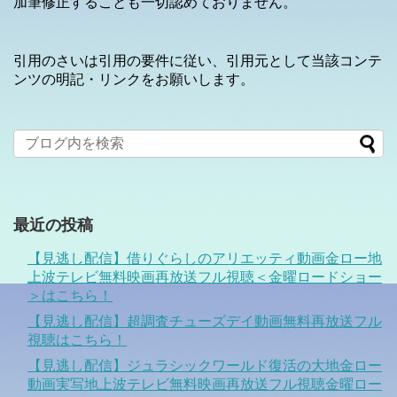
加筆修正することも一切認めておりません。
引用のさいは引用の要件に従い、引用元として当該コンテ
ンツの明記・リンクをお願いします。
最近の投稿
【見逃し配信】借りぐらしのアリエッティ動画金ロー地
上波テレビ無料映画再放送フル視聴＜金曜ロードショー
＞はこちら！
【見逃し配信】超調査チューズデイ動画無料再放送フル
視聴はこちら！
【見逃し配信】ジュラシックワールド復活の大地金ロー
動画実写地上波テレビ無料映画再放送フル視聴金曜ロー