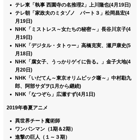
テレ東「執事 西園寺の名推理2」上川隆也(4月19日)
テレ朝「家政夫のミタゾノ パート３」松岡昌宏(4
月19日)
NHK「ミストレス～女たちの秘密～」長谷川京子(4
月19日)
NHK「デジタル・タトゥー」高橋克実、瀬戸康史(5
月18日)
NHK「腐女子、うっかりゲイに告る。」金子大地(4
月20日)
NHK「いだてん～東京オリムピック噺～」中村勘九
郎、阿部サダヲ(1月から継続)
NHK「なつぞら」広瀬すず(4月1日)
2019年春夏アニメ
異世界チート魔術師
ワンパンマン（1期＆2期）
進撃の巨人（１～３期）