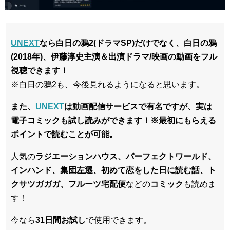
UNEXT
なら白日の鴉2(ドラマSP)だけでなく、白日の鴉
(2018年)、伊藤淳史
主演＆出演ドラマ/映画
の動画を
フル
視聴できます！
※白日の鴉2も、今後見れるようになると思います。
また、
UNEXT
は動画配信サービスで有名ですが、実は
電子コミックも試し読みができます！※最初にもらえる
ポイントで読むことが可能。
人気の
ラジエーションハウス、パーフェクトワールド、
インハンド、集団左遷、初めて恋をした日に読む話、ト
クサツガガガ、フルーツ宅配便
などの
コミック
も読めま
す！
今なら
31日間
お試し
で使用できます。