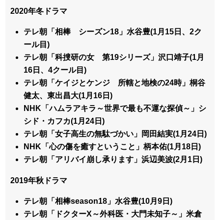
2020年冬ドラマ
テレ朝「相棒 シーズン18」水谷豊(1月15日、2ク
ール目)
テレ朝「科捜研の女 第19シリーズ」沢口靖子(1月
16日、4クール目)
テレ朝「ケイジとケンジ 所轄と地検の24時」桐谷
健太、東出昌大(1月16日)
NHK「ハムラアキラ～世界で最も不運な探偵～」シ
シド・カフカ(1月24日)
テレ朝「女子高生の無駄づかい」岡田結実(1月24日)
NHK「心の傷を癒すということ」柄本佑(1月18日)
テレ朝「アリバイ崩し承ります」浜辺美波(2月1日)
2019年秋ドラマ
テレ朝「相棒season18」水谷豊(10月9日)
テレ朝「ドクターX～外科医・大門未知子～」米倉