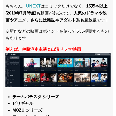
もちろん、
UNEXT
はコミックだけでなく、
15万本以上
(2019年7月時点)
も動画があるので、
人気のドラマや映
画やアニメ、さらには雑誌やアダルト系も見放題
です！
※新作などの映画はポイントを使ってフル視聴するもの
もあります
例えば、伊藤淳史主演＆出演ドラマ/映画
チームバチスタ シリーズ
ビリギャル
MOZU シリーズ