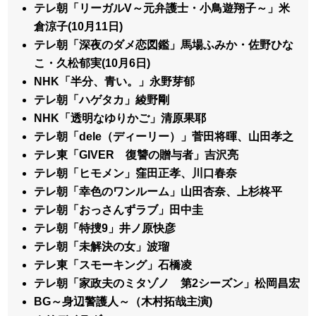
テレ朝「リーガルV～元弁護士・小鳥遊翔子～」米
倉涼子(10月11日)
テレ朝「深夜のダメ恋図鑑」馬場ふみか・佐野ひな
こ・久松郁実(10月6日)
NHK「半分、青い。」永野芽郁
テレ朝「ハゲタカ」綾野剛
NHK「透明なゆりかご」清原果耶
テレ朝「dele（ディーリー）」菅田将暉、山田孝之
テレ東「GIVER 復讐の贈与者」吉沢亮
テレ朝「ヒモメン」窪田正孝、川口春奈
テレ朝「幸色のワンルーム」山田杏奈、上杉柊平
テレ朝「おっさんずラブ」田中圭
テレ朝「特捜9」井ノ原快彦
テレ朝「未解決の女」波瑠
テレ東「スモーキング」石橋凌
テレ朝「家政夫のミタゾノ 第2シーズン」松岡昌宏
BG～身辺警護人～（木村拓哉主演)