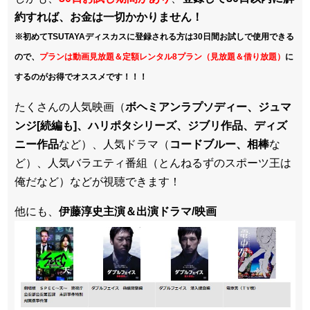
約すれば、お金は一切かかりません！
※初めてTSUTAYAディスカスに登録される方は30日間お試しで使用できる
ので、
プランは動画見放題＆定額レンタル8プラン（見放題＆借り放題）
に
するのがお得でオススメです！！！
たくさんの人気映画（
ボヘミアンラプソディー、ジュマ
ンジ[続編も]、ハリポタシリーズ、ジブリ作品、ディズ
ニー作品
など）、人気ドラマ（
コードブルー、相棒
な
ど）、人気バラエティ番組（とんねるずのスポーツ王は
俺だなど）などが視聴できます！
他にも、
伊藤淳史主演＆出演ドラマ/映画