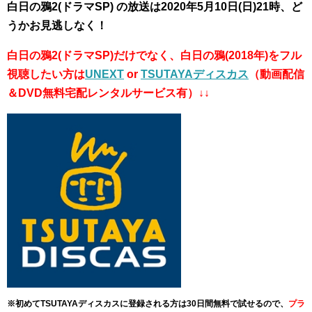
白日の鴉2(ドラマSP) の放送は2020年5月10日(日)21時、ど
うかお見逃しなく！
白日の鴉2(ドラマSP)だけでなく、白日の鴉(2018年)をフル
視聴したい方は
UNEXT
or
TSUTAYAディスカス
（動画配信
＆DVD無料宅配レンタルサービス有）↓↓
※初めてTSUTAYAディスカスに登録される方は30日間無料で試せるので、
プラ