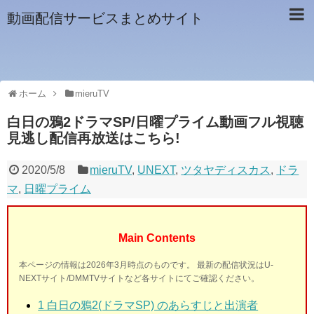
動画配信サービスまとめサイト
ホーム
mieruTV
白日の鴉2ドラマSP/日曜プライム動画フル視聴
見逃し配信再放送はこちら!
2020/5/8
mieruTV
,
UNEXT
,
ツタヤディスカス
,
ドラ
マ
,
日曜プライム
Main Contents
本ページの情報は2026年3月時点のものです。 最新の配信状況はU-
NEXTサイト/DMMTVサイトなど各サイトにてご確認ください。
1 白日の鴉2(ドラマSP) のあらすじと出演者