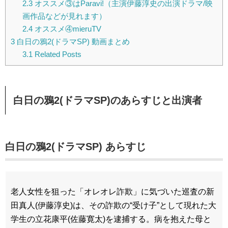
2.3
オススメ③はParavi!（主演伊藤淳史の出演ドラマ/映
画作品などが見れます）
2.4
オススメ④mieruTV
3
白日の鴉2(ドラマSP) 動画まとめ
3.1
Related Posts
白日の鴉2(ドラマSP)のあらすじと出演者
白日の鴉2(ドラマSP) あらすじ
老人女性を狙った「オレオレ詐欺」に気づいた巡査の新
田真人(伊藤淳史)は、その詐欺の“受け子”として現れた大
学生の立花康平(佐藤寛太)を逮捕する。病を抱えた母と