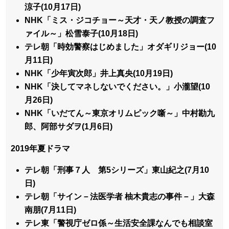
涼子(10月17日)
NHK「ミス・ジコチョー～天才・天ノ教授の調査フ
ァイル～」松雪泰子(10月18日)
テレ朝「時効警察はじめました」オダギリジョー(10
月11日)
NHK「少年寅次郎」井上真央(10月19日)
NHK「決してマネしないでください。」小瀧望(10
月26日)
NHK「いだてん～東京オリムピック噺～」中村勘九
郎、阿部サダヲ(1月6日)
2019年夏ドラマ
テレ朝「刑事７人 第5シリーズ」東山紀之(7月10
日)
テレ朝「サイン－法医学者 柚木貴志の事件－」大森
南朋(7月11日)
テレ東「警視庁ゼロ係～生活安全課なんでも相談室