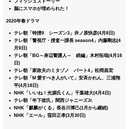
フィッシュストーリー
脳にスマホが埋められた！
2020年春ドラマ
テレ朝「特捜9 シーズン3」井ノ原快彦(4月8日)
テレ朝「警視庁・捜査一課長 season4」内藤剛志(4
月9日)
テレ朝「BG～身辺警護人～ 続編」木村拓哉(4月16
日)
テレ朝「家政夫のミタゾノ パート4」松岡昌宏
テレ朝「M 愛すべき人がいて」安斉かれん、三浦翔
平(4月18日)
NHK「いいね！光源氏くん」千葉雄大(4月4日)
テレ朝「年下彼氏」関西ジャニーズJr.
NHK「麒麟がくる」長谷川博己(1月から継続)
NHK「エール」窪田正孝(3月30日)