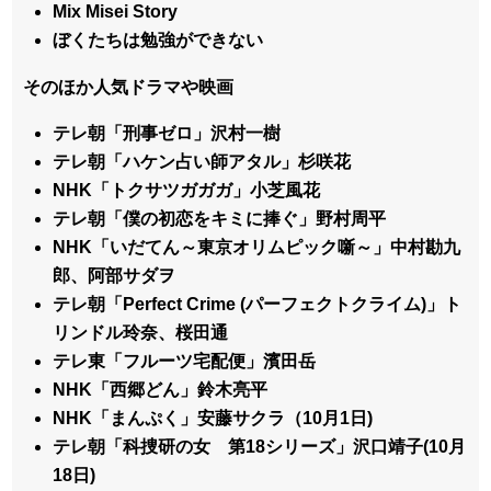
Mix Misei Story
ぼくたちは勉強ができない
そのほか人気ドラマや映画
テレ朝「刑事ゼロ」沢村一樹
テレ朝「ハケン占い師アタル」杉咲花
NHK「トクサツガガガ」小芝風花
テレ朝「僕の初恋をキミに捧ぐ」野村周平
NHK「いだてん～東京オリムピック噺～」中村勘九
郎、阿部サダヲ
テレ朝「Perfect Crime (パーフェクトクライム)」ト
リンドル玲奈、桜田通
テレ東「フルーツ宅配便」濱田岳
NHK「西郷どん」鈴木亮平
NHK「まんぷく」安藤サクラ（10月1日)
テレ朝「科捜研の女 第18シリーズ」沢口靖子(10月
18日)