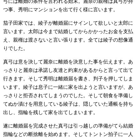
弓には離婚の条件を言われる始末。麗奈の親権は真弓が持
つ事、秀明にマンションを出て行く様に言います。
茄子田家では、綾子が離婚届にサインして欲しいと太郎に
言います。太郎は今まで結婚してからかかったお金を支払
え、親権は渡さないと言い張ります。全ては綾子の想像通
りでした。
真弓は意を決して麗奈に離婚を決意した事を伝えます。あ
っさりと麗奈は承諾し友達と約束があるからと言って出て
行きます。そして秀明は離婚届を書き、判子を押してしま
います。綾子は息子に一緒に家を出ようと言いますが、あ
っさりと拒否されてしまうのでした。そして朝食を準備し
てぬか漬けを用意している綾子は、隠していた通帳を持ち
出し、指輪を残して家を出てしまいます。
遂に離婚届を完成させた真弓は引っ越しの準備がてら結婚
指輪などの断捨離を始めます。そしてトントン拍子に一人