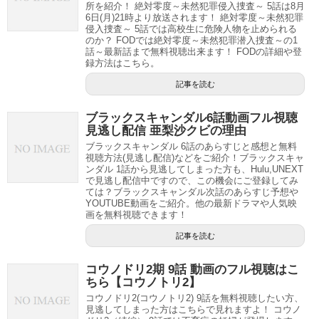
所を紹介！ 絶対零度～未然犯罪侵入捜査～ 5話は8月
6日(月)21時より放送されます！ 絶対零度～未然犯罪
侵入捜査～ 5話では高校生に危険人物を止められる
のか？ FODでは絶対零度～未然犯罪潜入捜査～の1
話～最新話まで無料視聴出来ます！ FODの詳細や登
録方法はこちら。
記事を読む
ブラックスキャンダル6話動画フル視聴
見逃し配信 亜梨沙クビの理由
ブラックスキャンダル 6話のあらすじと感想と無料
視聴方法(見逃し配信)などをご紹介！ブラックスキャ
ンダル 1話から見逃してしまった方も、Hulu,UNEXT
で見逃し配信中ですので、この機会にご登録してみ
ては？ブラックスキャンダル次話のあらすじ予想や
YOUTUBE動画をご紹介。他の最新ドラマや人気映
画を無料視聴できます！
記事を読む
コウノドリ2期 9話 動画のフル視聴はこ
ちら【コウノトリ2】
コウノドリ2(コウノトリ2) 9話を無料視聴したい方、
見逃してしまった方はこちらで見れますよ！ コウノ