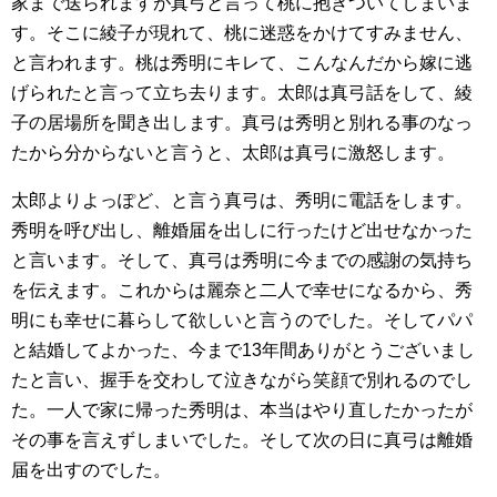
家まで送られますが真弓と言って桃に抱きついてしまいま
す。そこに綾子が現れて、桃に迷惑をかけてすみません、
と言われます。桃は秀明にキレて、こんなんだから嫁に逃
げられたと言って立ち去ります。太郎は真弓話をして、綾
子の居場所を聞き出します。真弓は秀明と別れる事のなっ
たから分からないと言うと、太郎は真弓に激怒します。
太郎よりよっぽど、と言う真弓は、秀明に電話をします。
秀明を呼び出し、離婚届を出しに行ったけど出せなかった
と言います。そして、真弓は秀明に今までの感謝の気持ち
を伝えます。これからは麗奈と二人で幸せになるから、秀
明にも幸せに暮らして欲しいと言うのでした。そしてパパ
と結婚してよかった、今まで13年間ありがとうございまし
たと言い、握手を交わして泣きながら笑顔で別れるのでし
た。一人で家に帰った秀明は、本当はやり直したかったが
その事を言えずしまいでした。そして次の日に真弓は離婚
届を出すのでした。