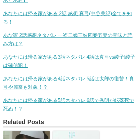
木と木村】
あなたには帰る家がある 2話 感想 真弓(中谷美紀)全てを知
る！
あな家 2話感想ネタバレ 一盗二婢三妓四妾五妻の意味と読
み方は？
あなたには帰る家がある3話ネタバレ 4話は真弓vs綾子!綾子
は確信犯！
あなたには帰る家がある4話ネタバレ 5話は太郎の復讐！真
弓や麗奈も対象！？
あなたには帰る家がある5話ネタバレ 6話で秀明が転落死で
死ぬ！？
Related Posts