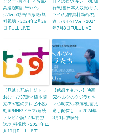
ンター2月26日＜お宝/
日＜誘拐/メキシコ/逃避
高級腕時計/車/バッ
行/戦国日本人奴隷/サム
グ/tver/動画/再放送/無
ライ/配信/無料動画/見
料視聴＞2024年2月26
逃し/NHK/TVer＞2024
日 FULL LIVE
年7月8日FULL LIVE
【見逃し配信】朝ドラ
【感想ネタバレ】映画
おむすび37話＜橋本環
52ヘルツのクジラたち
奈/B’z/連続テレビ小説/
＜杉咲花/志尊淳/動画見
動画/NHK/ドラマ/連続
逃し配信も！＞2024年
テレビ小説/フル/再放
3月1日放映分
送/無料視聴＞2024年11
月19日FULL LIVE