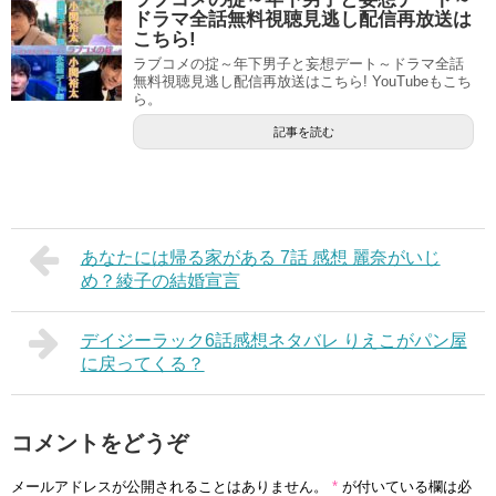
ドラマ全話無料視聴見逃し配信再放送は
こちら!
ラブコメの掟～年下男子と妄想デート～ドラマ全話
無料視聴見逃し配信再放送はこちら! YouTubeもこち
ら。
記事を読む
あなたには帰る家がある 7話 感想 麗奈がいじ
め？綾子の結婚宣言
デイジーラック6話感想ネタバレ りえこがパン屋
に戻ってくる？
コメントをどうぞ
メールアドレスが公開されることはありません。
*
が付いている欄は必