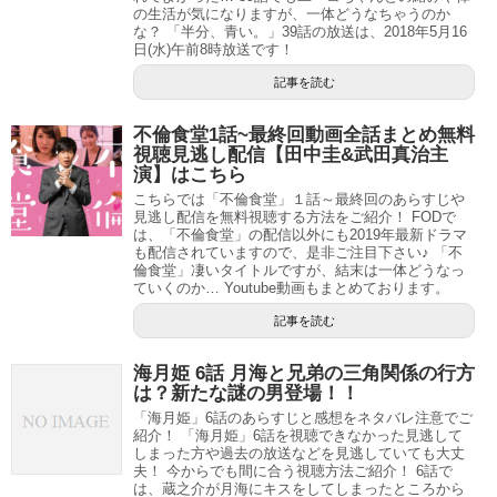
の生活が気になりますが、一体どうなちゃうのか
な？ 「半分、青い。」39話の放送は、2018年5月16
日(水)午前8時放送です！
記事を読む
不倫食堂1話~最終回動画全話まとめ無料
視聴見逃し配信【田中圭&武田真治主
演】はこちら
こちらでは「不倫食堂」１話～最終回のあらすじや
見逃し配信を無料視聴する方法をご紹介！ FODで
は、「不倫食堂」の配信以外にも2019年最新ドラマ
も配信されていますので、是非ご注目下さい♪ 「不
倫食堂」凄いタイトルですが、結末は一体どうなっ
ていくのか… Youtube動画もまとめております。
記事を読む
海月姫 6話 月海と兄弟の三角関係の行方
は？新たな謎の男登場！！
「海月姫」6話のあらすじと感想をネタバレ注意でご
紹介！ 「海月姫」6話を視聴できなかった見逃して
しまった方や過去の放送などを見逃していても大丈
夫！ 今からでも間に合う視聴方法ご紹介！ 6話で
は、蔵之介が月海にキスをしてしまったところから