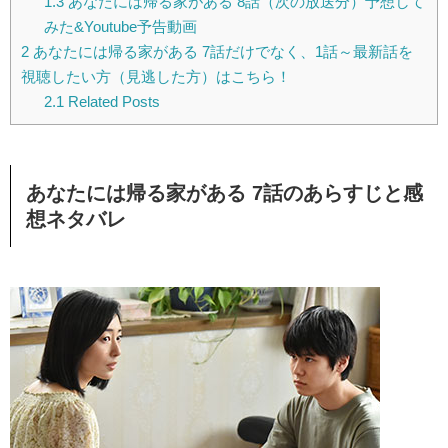
1.3
あなたには帰る家がある 8話（次の放送分）予想して
みた&Youtube予告動画
2
あなたには帰る家がある 7話だけでなく、1話～最新話を
視聴したい方（見逃した方）はこちら！
2.1
Related Posts
あなたには帰る家がある 7話のあらすじと感
想ネタバレ