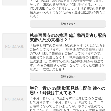
ドリ2（続編） 9話では不育症の妊婦が登場します。
そして、四宮の父が肺ガンで倒れ手術することに。
YOUTUBEでコウノドリ2(コウノトリ2) 9話の無料視
聴方法やあらすじなども紹介♪ 最終回(10話)予告もこ
ちら！
記事を読む
執事西園寺の名推理 5話 動画見逃し配信
東郷の死の真相は？！
「執事西園寺の名推理」5話のあらすじと見どころを
ご紹介しております。 「執事西園寺の名推理」5話
のYOUTUBE予告動画もご紹介しておりますので、
最後までお見逃しなく！ 「執事西園寺の名推理」5
話の放送は、2018年5月18日(金)午後8時から放送で
す。 今回の東郷さんが亡くなってしまった理由は何
なのか…推理が楽しみ！
記事を読む
半分、青い 39話 動画見逃し配信 律への
思い！鈴愛は甘えてる？
「半分、青い。」39話あらすじと見どころをご紹介
しております♪ 「半分、青い。」38話では、ユーコ
と喧嘩になってしまいましたが、ボクテが止めてく
れてよかった… 39話でもユーコちゃんとの絡みや律