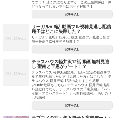
ですよ！ 凄く気になりますが、この三角関係は一体
どうなってしまい本当に尼～ず解散？！
記事を読む
リーガルV 8話 動画フル視聴見逃し配信
翔子はどこに失踪した？
リーガルV 第8話 12月6日放送 動画フル見逃し配信
翔子失踪？京極事務所解散！？
記事を読む
テラスハウス軽井沢12話 動画無料見逃
し 聖南と至恩がデート！？
テラスハウス 軽井沢編(2018) 1話～12話の動画をフ
ルで無料視聴したい方（見逃した方）はこちら！ テ
ラスハウス 軽井沢編 12話のあらすじや感想、
youtube動画もこちら♪ テラスハウス 軽井沢編 1話～
12話だけでなく、テラスハウスの「東京編」「ハワ
イ編（アロハステート）」も無料視聴可。 あいのり
も視聴可！
記事を読む
ラブコメの掟～年下男子と妄想デート～