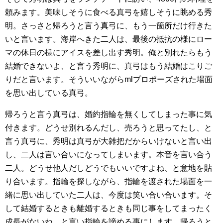
頼みます。美味しそうに食べる真弓を嬉しそうに眺める秀
明。さっさと帰ろうと言う真弓に、もう一箇所だけ行きた
いと言います。海岸へきた二人は、最後の抵抗の様にロー
マの休日の様にアイスを差し出す秀明。俺と別れたらもう
結婚できないよ、と言う秀明に、真弓はもう結婚はこりご
りだと言います。そういいながらmlプロポーズされた場面
を思い出している真弓。
帰ろうと言う真弓は、婚約指輪を無くしてしまった事に気
付きます。どうせ別れるんだし、売ろうと思ってたし、と
言う真弓に、秀明は真弓が大雑把だからいけないと言い出
し、二人は言い合いになってしまいます。本音を言い合う
二人。どうせ他人だしどうでもいいですよね、と意地を貼
り合います。指輪を探しながら、指輪を渡された場面を一
緒に思い出していた二人は、今度は笑い合い合います。そ
して結婚するときも離婚するときも同じ事をしてまったく
成長がないね、と言い指輪を諦める事にします。帰ろうと