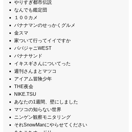
やりすぎ都市伝説
なんでも鑑定団
１００カメ
バナナマンのせっかくグルメ
金スマ
家ついて行ってイイですか
パパジャニWEST
バナナサンド
イキスギさんについてった
週刊さんまとマツコ
アイアム冒険少年
THE夜会
NIKE.TSU
あなたの1週間、壁にしました
マツコの知らない世界
ニンゲン観察モニタリング
それSnowManにやらせてください