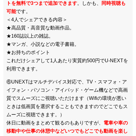
トを無料で3つまで追加できます
。しかも、
同時視聴も
可能
です。
＜4人でシェアできる内容＞
★高品質・高音質な動画作品。
★160誌以上の雑誌。
★マンガ、小説などの電子書籍。
★お持ちのポイント
これだけシェアして1人あたり実質約500円でU-NEXTを
利用できます。
⑥UNEXTはマルチデバイス対応で、TV・スマフォ・ア
イフォン・パソコン・アイパッド・ゲーム機などで高画
質でスムーズにご視聴いただけます（Wifiの環境が悪い
ときは低画質を選択することもできますのでどこでもス
ムーズに視聴できます。）
休日に動画をまとめて観るのもありですが、
電車や車の
移動中や仕事の休憩中などいつでもどこでも動画を楽し