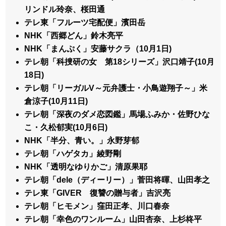
リンドル玲奈、桜田通
テレ東「フルーツ宅配便」濱田岳
NHK「西郷どん」鈴木亮平
NHK「まんぷく」安藤サクラ（10月1日)
テレ朝「科捜研の女 第18シリーズ」沢口靖子(10月
18日)
テレ朝「リーガルV～元弁護士・小鳥遊翔子～」米
倉涼子(10月11日)
テレ朝「深夜のダメ恋図鑑」馬場ふみか・佐野ひな
こ・久松郁実(10月6日)
NHK「半分、青い。」永野芽郁
テレ朝「ハゲタカ」綾野剛
NHK「透明なゆりかご」清原果耶
テレ朝「dele（ディーリー）」菅田将暉、山田孝之
テレ東「GIVER 復讐の贈与者」吉沢亮
テレ朝「ヒモメン」窪田正孝、川口春奈
テレ朝「幸色のワンルーム」山田杏奈、上杉柊平