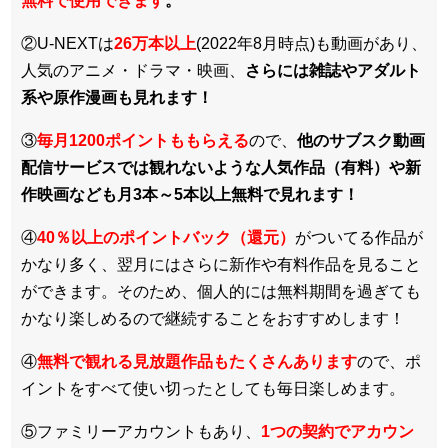
無料で使用できます
。
②U-NEXTは
26万本以上
(2022年8月時点)も動画があり、
人気のアニメ・ドラマ・映画、
さらには雑誌やアダルト
系や原作漫画も見れます！
③
毎月1200ポイントももらえる
ので、
他のサブスク動画
配信サービスでは観れないような人気作品（有料）や新
作映画なども月3本～5本以上無料で見れます！
④
40％以上のポイントバック（還元）
がついてる作品が
かなり多く、翌月にはさらに新作や有料作品を見ること
ができます。そのため、個人的には無料期間を過ぎても
かなり楽しめるので継続することをおすすめします！
④
無料で観れる見放題作品もたくさんあります
ので、ポ
イントをすべて使い切ったとしても毎日楽しめます。
⑤ファミリーアカウントもあり、
1つの契約でアカウン