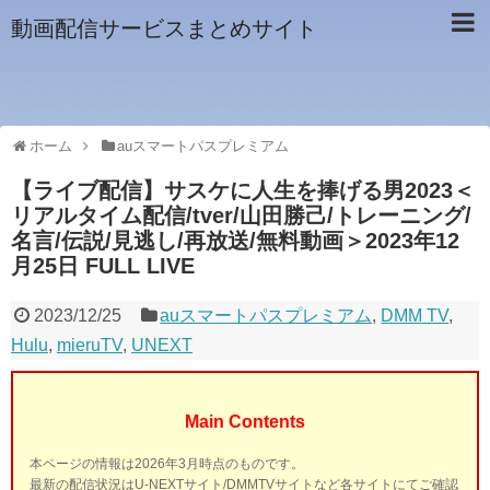
動画配信サービスまとめサイト
ホーム
auスマートパスプレミアム
【ライブ配信】サスケに人生を捧げる男2023＜
リアルタイム配信/tver/山田勝己/トレーニング/
名言/伝説/見逃し/再放送/無料動画＞2023年12
月25日 FULL LIVE
2023/12/25
auスマートパスプレミアム
,
DMM TV
,
Hulu
,
mieruTV
,
UNEXT
Main Contents
本ページの情報は2026年3月時点のものです。
最新の配信状況はU-NEXTサイト/DMMTVサイトなど各サイトにてご確認