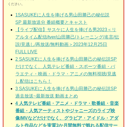
ください。
1SASUKEに人生を捧げる男山田勝己の秘伝説
SP
最新放送分 番組概要とキャスト
【ライブ配信】サスケに人生を捧げる男2023＜リ
アルタイム配信/tver/山田勝己/トレーニング/名言/伝
説/見逃し/再放送/無料動画＞2023年12月25日
FULL LIVE
2
SASUKEに人生を捧げる男山田勝己の秘伝説SP
だけでなく、人気テレビ番組・スポーツ番組・バ
ラエティ・映画・ドラマ・アニメの無料視聴/見逃
し配信はこちら！
3
SASUKEに人生を捧げる男山田勝己の秘伝説SP
過去放送~最新放送 動画まとめ
4 人気テレビ番組・アニメ・ドラマ・歌番組・音楽
番組・人気アーティストやジャニーズのライブ映
像/MVなどだけでなく、グラビア・アイドル・アダ
ルト作品などを実質3か月間無料で観れる配信サー