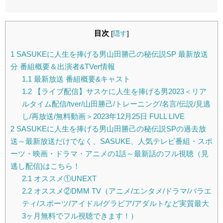
目次
[
隠す
]
1
SASUKEに人生を捧げる男山田勝己の秘伝説SP 最新放送
分 番組概要＆出演者&TVer情報
1.1
最新放送 番組概要&キャスト
1.2
【ライブ配信】サスケに人生を捧げる男2023＜リア
ルタイム配信/tver/山田勝己/トレーニング/名言/伝説/見逃
し/再放送/無料動画＞2023年12月25日 FULL LIVE
2
SASUKEに人生を捧げる男山田勝己の秘伝説SPの過去放
送～最新放送だけでなく、SASUKE、人気テレビ番組・スポ
ーツ・映画・ドラマ・アニメの1話～最新話のフル視聴（見
逃し配信)はこちら！
2.1
オススメ①UNEXT
2.2
オススメ②DMM TV（アニメ/エンタメ/ドラマ/バラエ
ティ/スポーツ/アイドル/グラビア/アダルトなど実質最大
3ヶ月無料でフル視聴できます！）