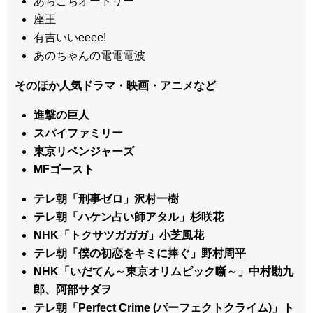
あちこちオードリー
座王
有吉いいeeee!
あのちゃんの電電電波
そのほか人気ドラマ・映画・アニメなど
進撃の巨人
スパイファミリー
東京リベンジャーズ
MFゴースト
テレ朝「刑事ゼロ」沢村一樹
テレ朝「ハケン占い師アタル」杉咲花
NHK「トクサツガガガ」小芝風花
テレ朝「僕の初恋をキミに捧ぐ」野村周平
NHK「いだてん～東京オリムピック噺～」中村勘九
郎、阿部サダヲ
テレ朝「Perfect Crime (パーフェクトクライム)」ト