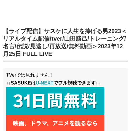
【ライブ配信】サスケに人生を捧げる男2023＜
リアルタイム配信/tver/山田勝己/トレーニング/
名言/伝説/見逃し/再放送/無料動画＞2023年12
月25日 FULL LIVE
TVerでは見れません！
↓↓SASUKEは
U-NEXT
でフル視聴できます↓↓