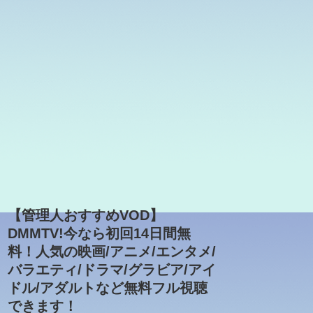
【管理人おすすめVOD】
DMMTV!今なら初回14日間無
料！人気の映画/アニメ/エンタメ/
バラエティ/ドラマ/グラビア/アイ
ドル/アダルトなど無料フル視聴
できます！