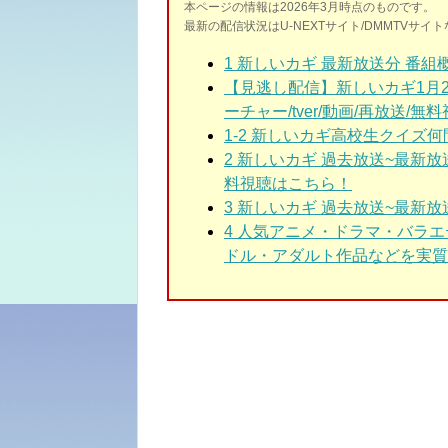
本ページの情報は2026年3月時点のものです。
最新の配信状況はU-NEXTサイト/DMMTVサ
1
新しいカギ 最新放送分 番組
【見逃し配信】新しいカギ1月27
ーチャー/tver/動画/再放送/無料視
1-2
新しいカギ高校生クイズ何問
2
新しいカギ 過去放送~最新
料視聴はこちら！
3
新しいカギ 過去放送~最新放
4 人気アニメ・ドラマ・バラ
ドル・アダルト作品などを実質3