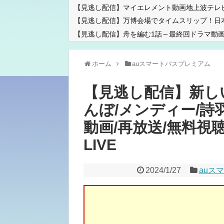
【見逃し配信】マイエレメント動画地上波テレ
【見逃し配信】万博会場でタイムスリップ！日
【見逃し配信】舟を編む1話～最終回ドラマ動画
ホーム
auスマートパスプレミアム
【見逃し配信】新し
んぼ/メンディー/詩羽/
動画/再放送/無料視聴＞
LIVE
2024/1/27
auス