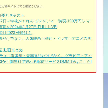
イトなど各サイトにてご確認ください。
概要とキャスト
日＜学校かくれんぼ/メンディー/詩羽/100万円/ティ
聴＞2024年1月27日 FULL LIVE
目2023 優勝は？
放送だけでなく、人気映画・番組・ドラマ・アニメの無
送 動画まとめ
エティ・歌番組・音楽番組だけでなく、グラビア・アイ
か月間無料で観れる配信サービスDMM TVはこちら!