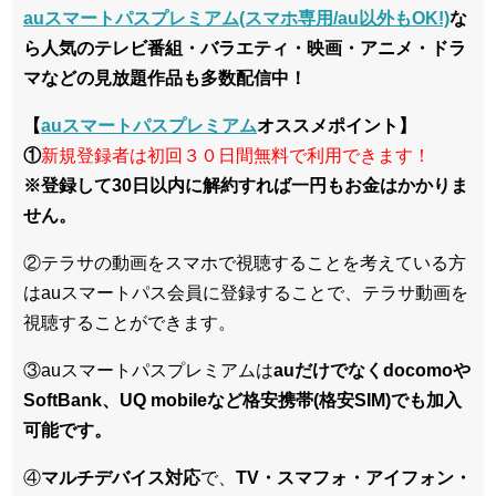
auスマートパスプレミアム(スマホ専用/au以外もOK!)
な
ら人気のテレビ番組・バラエティ・映画・アニメ・ドラ
マなどの見放題作品も多数配信中！
【
auスマートパスプレミアム
オススメポイント】
①
新規登録者は初回３０日間無料で利用できます
！
※登録して30日以内に解約すれば一円もお金はかかりま
せん。
②テラサの動画をスマホで視聴することを考えている方
はauスマートパス会員に登録することで、テラサ動画を
視聴することができます。
③auスマートパスプレミアムは
auだけでなくdocomoや
SoftBank、UQ mobileなど格安携帯(格安SIM)でも加入
可能です。
④
マルチデバイス対応
で、
TV・スマフォ・アイフォン・