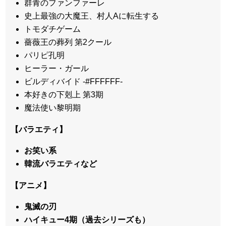
群青のファンファーレ
史上最強の大魔王、村人Aに転生する
トモダチゲーム
薔薇王の葬列 第2クール
パリピ孔明
ヒーラー・ガール
ビルディバイド -#FFFFFF-
本好きの下剋上 第3期
魔法使い黎明期
【バラエティ】
お笑い系
韓流バラエティなど
【アニメ】
鬼滅の刃
ハイキュー4期（過去シリーズも）