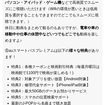
パソコン・アイパッド・ゲーム機
などで高画質でスムー
ズにご視聴いただけます（Wifiの環境が悪いときは低画
質を選択することもできますのでどこでもスムーズに視
聴できます。）
休日に動画をまとめて観るのもありですが、
電車や車の
移動中や仕事の休憩中などいつでもどこでも
動画を楽し
めますよ♪
⑤auスマートパスプレミアムは以下の
様々な特典
があり
ます！
特典1：各種クーポンと映画割引特典（毎週月曜日は
映画館で1100円で映画が楽しめる！)
特典2：対象アプリを使い放題【Android対象】
特典3：修理代金サポート【iPhone/iPad対象】
特典4：最大50GBのデータお預かりサービス
特典5：スマホの位置検索サポート
最新のJ-POPから名曲まで聴き放題