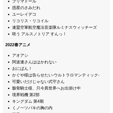
プリマドール
惑星のさみだれ
ユーレイデコ
リコリス・リコイル
連盟空軍航空魔法音楽隊ルミナスウィッチーズ
咲う アルスノトリア すんっ！
2022春アニメ
アオアシ
阿波連さんははかれない
おにぱん！
かぐや様は告らせたい-ウルトラロマンティック-
可愛いだけじゃない式守さん
骸骨騎士様、只今異世界へお出掛け中
境界戦機 第2部
キングダム 第4期
くノ一ツバキの胸の内