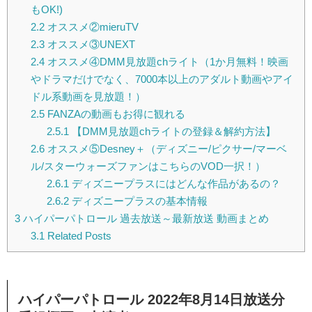
もOK!)
2.2
オススメ②mieruTV
2.3
オススメ③UNEXT
2.4
オススメ④DMM見放題chライト（1か月無料！映画
やドラマだけでなく、7000本以上のアダルト動画やアイ
ドル系動画を見放題！）
2.5
FANZAの動画もお得に観れる
2.5.1
【DMM見放題chライトの登録＆解約方法】
2.6
オススメ⑤Desney＋（ディズニー/ピクサー/マーベ
ル/スターウォーズファンはこちらのVOD一択！）
2.6.1
ディズニープラスにはどんな作品があるの？
2.6.2
ディズニープラスの基本情報
3
ハイパーパトロール 過去放送～最新放送 動画まとめ
3.1
Related Posts
ハイパーパトロール 2022年8月14日放送分