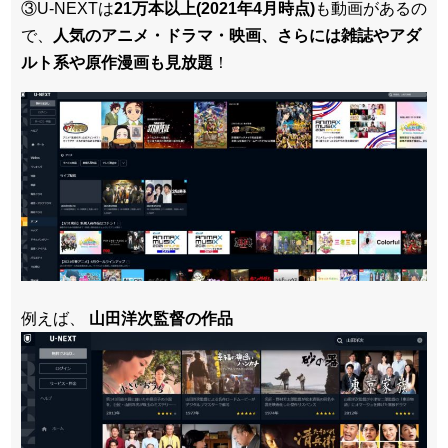
③U-NEXTは
21万本以上(2021年4月時点)
も動画があるの
で、
人気のアニメ・ドラマ・映画、さらには雑誌やアダ
ルト系や原作漫画も見放題
！
例えば、
山田洋次監督の作品