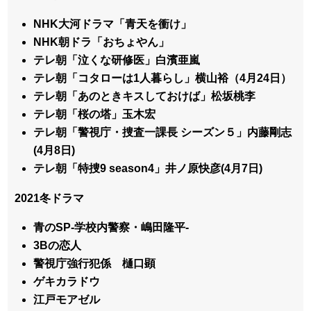
NHK大河ドラマ「青天を衝け」
NHK朝ドラ「おちょやん」
テレ朝「泣くな研修医」白濱亜嵐
テレ朝「コタローは1人暮らし」横山裕（4月24日）
テレ朝「あのときキスしておけば」松坂桃李
テレ朝「桜の塔」玉木宏
テレ朝「警視庁・捜査一課長 シーズン５」内藤剛志
(4月8日)
テレ朝「特捜9 season4」井ノ原快彦(4月7日)
2021冬ドラマ
青のSP-学校内警察・嶋田隆平-
3Bの恋人
警視庁強行犯係 樋口顕
ゲキカラドウ
江戸モアゼル