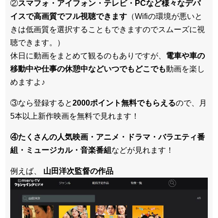
②
スマフォ・アイフォン・テレビ・PCなど様々なデバ
イスで高画質でフル視聴できます
（Wifiの環境が悪いと
きは低画質を選択することもできますのでスムーズに視
聴できます。）
休日に動画をまとめて観るのもありですが、
電車や車の
移動中や仕事の休憩中などいつでもどこでも
動画を楽し
めますよ♪
③なら登録すると
2000ポイント無料でもらえる
ので、月
5本以上新作映画を無料で見れます！
④たくさんの人気映画・アニメ・ドラマ・バラエティ番
組・ミュージカル・音楽番組
などが見れます！
例えば、
山田洋次監督の作品