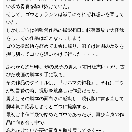
い求め青春を駆け抜けていた。
そして、ゴウとテラシンは淑子にそれぞれ想いを寄せて
いた。
しかしゴウは初監督作品の撮影初日に転落事故で大怪我
をし、その作品は幻となってしまう。
ゴウは撮影所を辞めて田舎に帰り、淑子は周囲の反対を
押し切ってゴウを追いかけて行った・・・。
あれから約50年。歩の息子の勇太（前田旺志郎）が、古
びた映画の脚本を手に取る。
その作品のタイトルは、『キネマの神様』。それはゴウ
が初監督の時、撮影を放棄した作品だった。
勇太はその脚本の面白さに感動し、現代版に書き直して
脚本賞に応募しようとゴウに提案する。
最初は半信半疑で始めたゴウであったが、再び自身の作
品に向き合う中で、
忘れかけていた夢や青春を取り戻してゆく−− 。