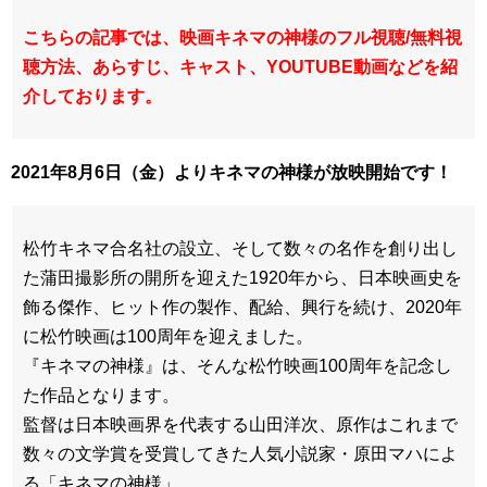
こちらの記事では、映画キネマの神様のフル視聴/無料視
聴方法、あらすじ、キャスト、YOUTUBE
動画などを紹
介しております。
2021
年8月6日（金）よりキネマの神様が放映開始です！
松竹キネマ合名社の設立、そして数々の名作を創り出し
た蒲田撮影所の開所を迎えた1920年から、日本映画史を
飾る傑作、ヒット作の製作、配給、興行を続け、2020年
に松竹映画は100周年を迎えました。
『キネマの神様』は、そんな松竹映画100周年を記念し
た作品となります。
監督は日本映画界を代表する山田洋次、原作はこれまで
数々の文学賞を受賞してきた人気小説家・原田マハによ
る「キネマの神様」。