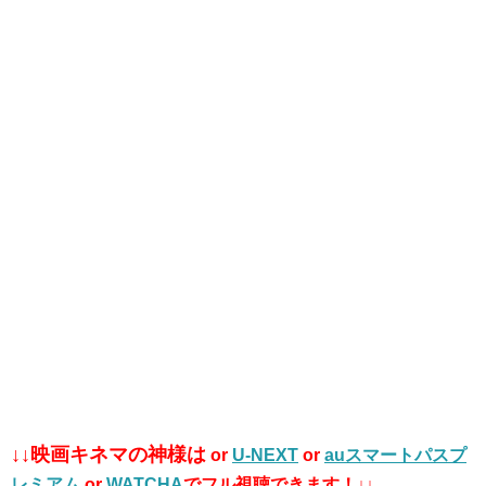
↓↓映画キネマの神様は
or
U-NEXT
or
auスマートパスプ
レミアム
or
WATCHA
でフル視聴できます！↓↓