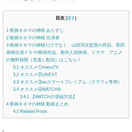
目次
[
隠す
]
1
映画キネマの神様 あらすじ
2
映画キネマの神様 出演者
3
映画キネマの神様だけでなく、山田洋次監督の作品、菅田
将暉出演ドラマ/映画作品、新作人気映画、ドラマ、アニメ
の無料視聴（見逃し配信）はこちら！
3.1
オススメ①mieruTV
3.2
オススメ②UNEXT
3.3
オススメ③auスマートプレミアム（スマフォ専用）
3.4
オススメ④WATCHA
3.4.1
【WATCHの登録方法】
4
映画キネマの神様 動画まとめ
4.1
Related Posts