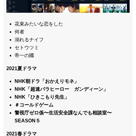
花束みたいな恋をした
何者
溺れるナイフ
セトウツミ
帝一の國
2021夏ドラマ
NHK朝ドラ「おかえりモネ」
NHK「超速パラヒーロー ガンディーン」
NHK「ひきこもり先生」
＃コールドゲーム
警視庁ゼロ係〜生活安全課なんでも相談室〜
SEASON５
2021春ドラマ