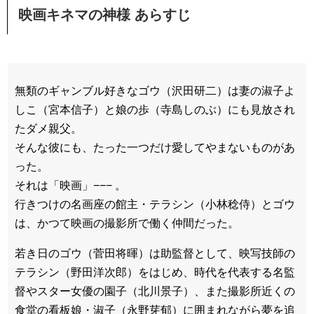
映画キネマの神様 あらすじ
無類のギャンブル好きなゴウ（沢田研二）は妻の淑子よ
しこ（宮本信子）と娘の歩（寺島しのぶ）にも見放され
たダメ親父。
そんな彼にも、たった一つだけ愛してやまないものがあ
った。
それは「映画」−−− 。
行きつけの名画座の館主・テラシン（小林稔侍）とゴウ
は、かつて映画の撮影所で働く仲間だった。
若き日のゴウ（菅田将暉）は助監督として、映写技師の
テラシン（野田洋次郎）をはじめ、時代を代表する名監
督やスター女優の園子（北川景子）、また撮影所近くの
食堂の看板娘・淑子（永野芽郁）に囲まれながら夢を追