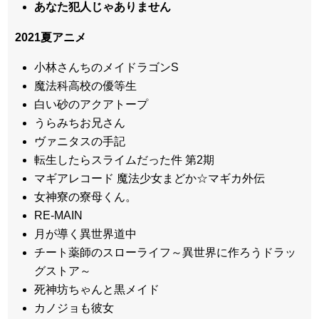
あなた犯人じゃありません
2021夏アニメ
小林さんちのメイドラゴンS
魔法科高校の優等生
白い砂のアクアトープ
うらみちお兄さん
ヴァニタスの手記
転生したらスライムだった件 第2期
マギアレコード 魔法少女まどか☆マギカ外伝
女神寮の寮母くん。
RE-MAIN
月が導く異世界道中
チート薬師のスローライフ～異世界に作ろうドラッ
グストア～
死神坊ちゃんと黒メイド
カノジョも彼女