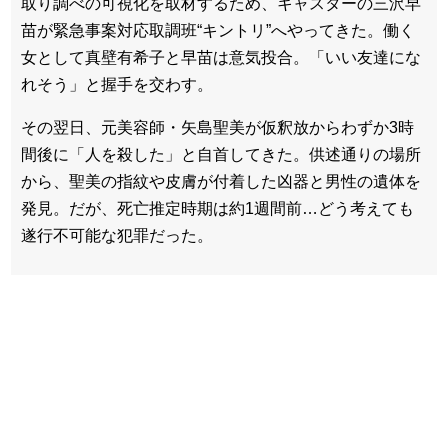
取り調べの可視化を取材するため、キャスターの三沢早
苗が緊急事案対応取調班“キントリ”へやってきた。働く
女として真壁有希子と早苗は意気投合。「いい友達にな
れそう」と握手を交わす。
その翌日、元美容師・矢島聖美が仮釈放からわずか3時
間後に「人を殺した」と自首してきた。供述通りの場所
から、聖美の指紋や皮膚が付着した凶器と男性の遺体を
発見。だが、死亡推定時期は約1週間前…どう考えても
遂行不可能な犯罪だった。