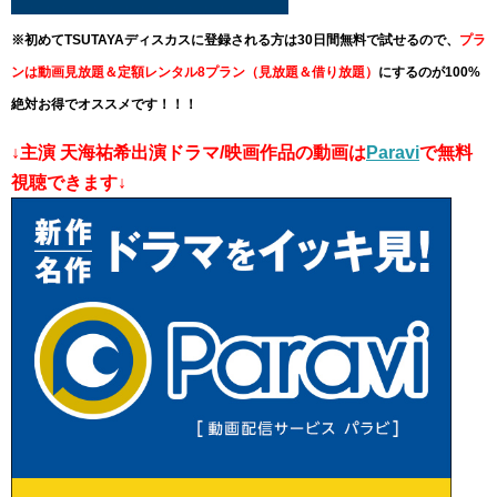
※初めてTSUTAYAディスカスに登録される方は30日間無料で試せるので、
プラ
ンは動画見放題＆定額レンタル8プラン（見放題＆借り放題）
にするのが100%
絶対お得でオススメです！！！
↓主演 天海祐希出演ドラマ/映画作品の動画は
Paravi
で無料
視聴できます↓