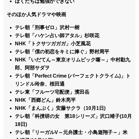
ぼくたちは勉強ができない
そのほか人気ドラマや映画
テレ朝「刑事ゼロ」沢村一樹
テレ朝「ハケン占い師アタル」杉咲花
NHK「トクサツガガガ」小芝風花
テレ朝「僕の初恋をキミに捧ぐ」野村周平
NHK「いだてん～東京オリムピック噺～」中村勘九
郎、阿部サダヲ
テレ朝「Perfect Crime (パーフェクトクライム)」ト
リンドル玲奈、桜田通
テレ東「フルーツ宅配便」濱田岳
NHK「西郷どん」鈴木亮平
NHK「まんぷく」安藤サクラ（10月1日)
テレ朝「科捜研の女 第18シリーズ」沢口靖子(10月
18日)
テレ朝「リーガルV～元弁護士・小鳥遊翔子～」米