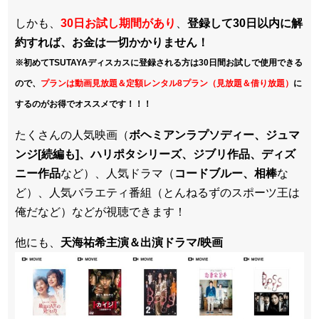
しかも、
30日お試し期間があり
、
登録して30日以内に解
約すれば、お金は一切かかりません！
※初めてTSUTAYAディスカスに登録される方は30日間お試しで使用できる
ので、
プランは動画見放題＆定額レンタル8プラン（見放題＆借り放題）
に
するのがお得でオススメです！！！
たくさんの人気映画（
ボヘミアンラプソディー、ジュマ
ンジ[続編も]、ハリポタシリーズ、ジブリ作品、ディズ
ニー作品
など）、人気ドラマ（
コードブルー、相棒
な
ど）、人気バラエティ番組（とんねるずのスポーツ王は
俺だなど）などが視聴できます！
他にも、
天海祐希主演＆出演ドラマ/映画