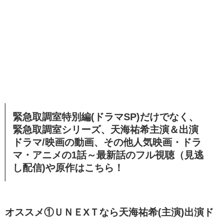
緊急取調室特別編(ドラマSP)だけでなく、
緊急取調室シリーズ、天海祐希
主演＆出演
ドラマ/映画の動画、その他
人気映画・ドラ
マ・アニメの1話～最新話のフル視聴（見逃
し配信)や原作はこちら！
オススメ①ＵＮＥXＴなら天海祐希(主演)出演ド