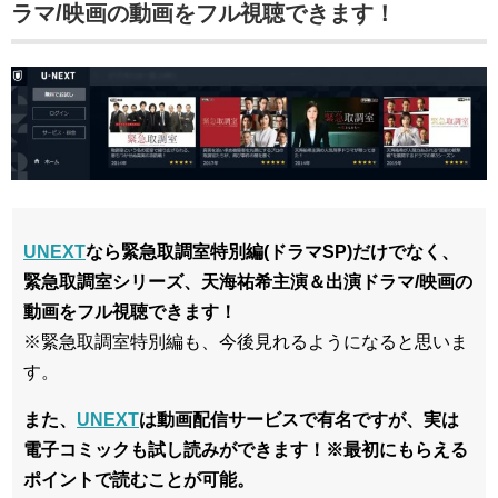
ラマ/映画の動画をフル視聴できます！
UNEXT
なら緊急取調室特別編(ドラマSP)だけでなく、
緊急取調室シリーズ、天海祐希
主演＆出演ドラマ/映画
の
動画を
フル視聴できます！
※緊急取調室特別編も、今後見れるようになると思いま
す。
また、
UNEXT
は動画配信サービスで有名ですが、実は
電子コミックも試し読みができます！※最初にもらえる
ポイントで読むことが可能。