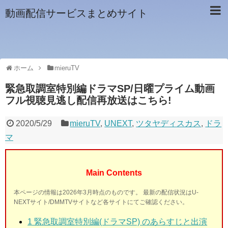
動画配信サービスまとめサイト
ホーム
mieruTV
緊急取調室特別編ドラマSP/日曜プライム動画
フル視聴見逃し配信再放送はこちら!
2020/5/29
mieruTV
,
UNEXT
,
ツタヤディスカス
,
ドラ
マ
Main Contents
本ページの情報は2026年3月時点のものです。 最新の配信状況はU-
NEXTサイト/DMMTVサイトなど各サイトにてご確認ください。
1 緊急取調室特別編(ドラマSP) のあらすじと出演