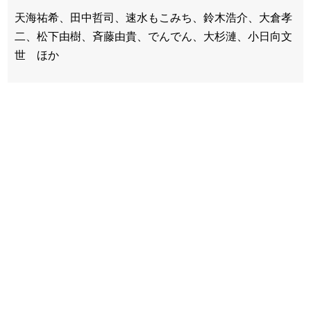
天海祐希、田中哲司、速水もこみち、鈴木浩介、大倉孝
二、松下由樹、斉藤由貴、でんでん、大杉漣、小日向文
世 ほか