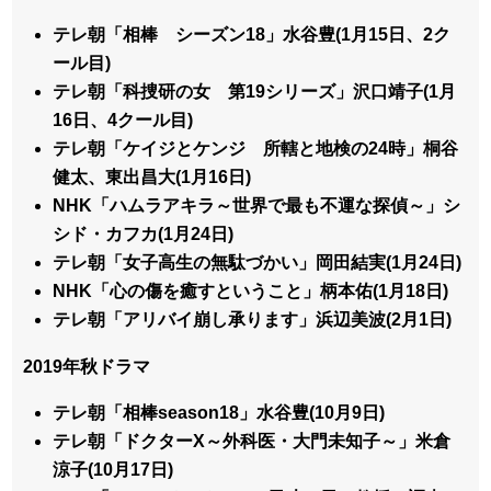
テレ朝「相棒 シーズン18」水谷豊(1月15日、2ク
ール目)
テレ朝「科捜研の女 第19シリーズ」沢口靖子(1月
16日、4クール目)
テレ朝「ケイジとケンジ 所轄と地検の24時」桐谷
健太、東出昌大(1月16日)
NHK「ハムラアキラ～世界で最も不運な探偵～」シ
シド・カフカ(1月24日)
テレ朝「女子高生の無駄づかい」岡田結実(1月24日)
NHK「心の傷を癒すということ」柄本佑(1月18日)
テレ朝「アリバイ崩し承ります」浜辺美波(2月1日)
2019年秋ドラマ
テレ朝「相棒season18」水谷豊(10月9日)
テレ朝「ドクターX～外科医・大門未知子～」米倉
涼子(10月17日)