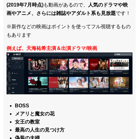
(2019年7月時点)
も動画があるので、
人気のドラマや映
画やアニメ、さらには雑誌やアダルト系も見放題
です！
※新作などの映画はポイントを使ってフル視聴するもの
もあります
例えば、天海祐希主演＆出演ドラマ/映画
BOSS
メアリと魔女の花
女王の教室
最高の人生の見つけ方
偽装の夫婦