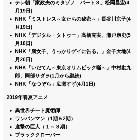
テレ朝「家政夫のミタゾノ パート３」松岡昌宏(4
月19日)
NHK「ミストレス～女たちの秘密～」長谷川京子(4
月19日)
NHK「デジタル・タトゥー」高橋克実、瀬戸康史(5
月18日)
NHK「腐女子、うっかりゲイに告る。」金子大地(4
月20日)
NHK「いだてん～東京オリムピック噺～」中村勘九
郎、阿部サダヲ(1月から継続)
NHK「なつぞら」広瀬すず(4月1日)
2019年春夏アニメ
異世界チート魔術師
ワンパンマン（1期＆2期）
進撃の巨人（１～３期）
ブラッククローバー