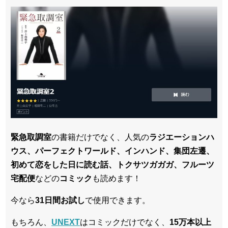
緊急取調室
の書籍だけでなく、人気の
ラジエーションハ
ウス、パーフェクトワールド、インハンド、集団左遷、
初めて恋をした日に読む話、トクサツガガガ、フルーツ
宅配便
などの
コミック
も読めます！
今なら
31日間
お試し
で使用できます。
もちろん、
UNEXT
はコミックだけでなく、
15万本以上