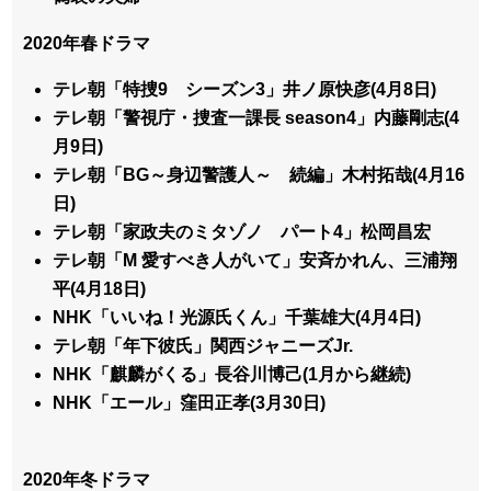
2020年春ドラマ
テレ朝「特捜9 シーズン3」井ノ原快彦(4月8日)
テレ朝「警視庁・捜査一課長 season4」内藤剛志(4
月9日)
テレ朝「BG～身辺警護人～ 続編」木村拓哉(4月16
日)
テレ朝「家政夫のミタゾノ パート4」松岡昌宏
テレ朝「M 愛すべき人がいて」安斉かれん、三浦翔
平(4月18日)
NHK「いいね！光源氏くん」千葉雄大(4月4日)
テレ朝「年下彼氏」関西ジャニーズJr.
NHK「麒麟がくる」長谷川博己(1月から継続)
NHK「エール」窪田正孝(3月30日)
2020年冬ドラマ