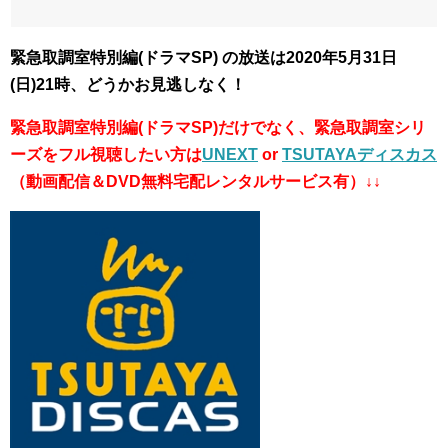
緊急取調室特別編(ドラマSP) の放送は2020年5月31日
(日)21時、どうかお見逃しなく！
緊急取調室特別編(ドラマSP)だけでなく、緊急取調室シリ
ーズをフル視聴したい方は
UNEXT
or
TSUTAYAディスカス
（動画配信＆DVD無料宅配レンタルサービス有）↓↓