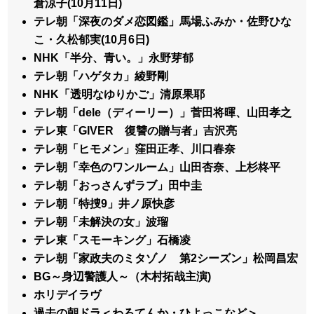
倉涼子(10月11日)
テレ朝「深夜のダメ恋図鑑」馬場ふみか・佐野ひな
こ・久松郁実(10月6日)
NHK「半分、青い。」永野芽郁
テレ朝「ハゲタカ」綾野剛
NHK「透明なゆりかご」清原果耶
テレ朝「dele（ディーリー）」菅田将暉、山田孝之
テレ東「GIVER 復讐の贈与者」吉沢亮
テレ朝「ヒモメン」窪田正孝、川口春奈
テレ朝「幸色のワンルーム」山田杏奈、上杉柊平
テレ朝「おっさんずラブ」田中圭
テレ朝「特捜9」井ノ原快彦
テレ朝「未解決の女」波瑠
テレ東「スモーキング」石橋凌
テレ朝「家政夫のミタゾノ 第2シーズン」松岡昌宏
BG～身辺警護人～（木村拓哉主演)
ホリデイラヴ
過去の朝ドラ＜わろてんか・ひよっこなど＞