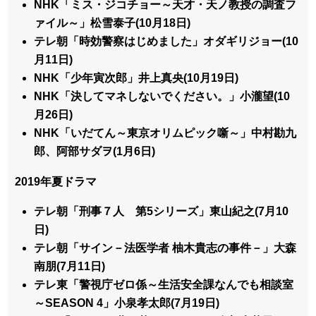
NHK「ミス・ジコチョー～天才・天ノ教授の調査フ
ァイル～」松雪泰子(10月18日)
テレ朝「時効警察はじめました」オダギリジョー(10
月11日)
NHK「少年寅次郎」井上真央(10月19日)
NHK「決してマネしないでください。」小瀧望(10
月26日)
NHK「いだてん～東京オリムピック噺～」中村勘九
郎、阿部サダヲ(1月6日)
2019年夏ドラマ
テレ朝「刑事７人 第5シリーズ」東山紀之(7月10
日)
テレ朝「サイン－法医学者 柚木貴志の事件－」大森
南朋(7月11日)
テレ東「警視庁ゼロ係～生活安全課なんでも相談室
～SEASON 4」小泉孝太郎(7月19日)