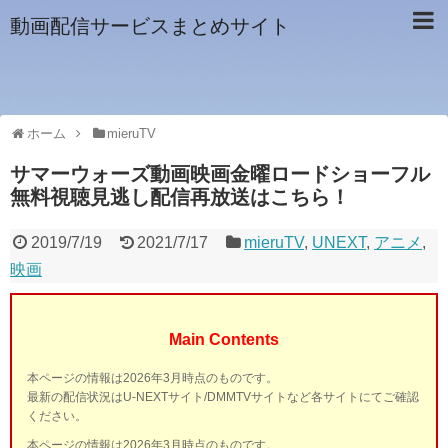
動画配信サービスまとめサイト
ホーム
mieruTV
サマーウォーズ動画映画金曜ロードショーフル
無料視聴見逃し配信再放送はこちら！
2019/7/19
2021/7/17
mieruTV
,
UNEXT
,
アニメ
,
映画
Main Contents
本ページの情報は2026年3月時点のものです。
最新の配信状況はU-NEXTサイト/DMMTVサイトなど各サイトにてご確認
ください。
本ページの情報は2026年3月時点のものです。