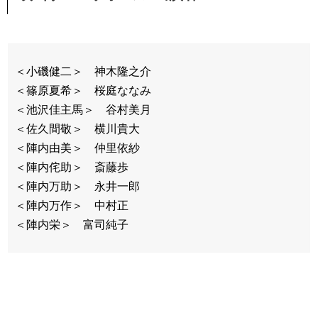
＜小磯健二＞ 神木隆之介
＜篠原夏希＞ 桜庭ななみ
＜池沢佳主馬＞ 谷村美月
＜佐久間敬＞ 横川貴大
＜陣内由美＞ 仲里依紗
＜陣内侘助＞ 斎藤歩
＜陣内万助＞ 永井一郎
＜陣内万作＞ 中村正
＜陣内栄＞ 富司純子