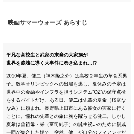
映画サマーウォーズ あらすじ
平凡な高校生と武家の末裔の大家族が
世界を崩壊に導く大事件に巻き込まれ…!?
2010年夏。健二（神木隆之介）は高校２年生の草食系男
子。数学オリンピックへの出場を逃し、夏休みの予定は
世界中の金融やインフラを担うシステム“OZ”の保守点検
をするバイトだけ。ある日、健二は先輩の夏希（桜庭な
なみ）に頼まれ、長野県上田市にある彼女の実家に行く
ことに。憧れの先輩との旅に胸を躍らせる健二。しかし
夏希は曾祖母・栄（富司純子）の誕生祝いのために親戚
一同が集合した場で、突然、健二が自分のフィアンセだ