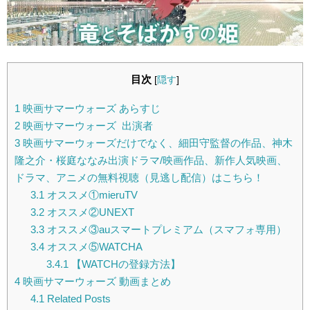
目次
[
隠す
]
1
映画サマーウォーズ あらすじ
2
映画サマーウォーズ 出演者
3
映画サマーウォーズだけでなく、細田守監督の作品、神木
隆之介・桜庭ななみ出演ドラマ/映画作品、新作人気映画、
ドラマ、アニメの無料視聴（見逃し配信）はこちら！
3.1
オススメ①mieruTV
3.2
オススメ②UNEXT
3.3
オススメ③auスマートプレミアム（スマフォ専用）
3.4
オススメ⑤WATCHA
3.4.1
【WATCHの登録方法】
4
映画サマーウォーズ 動画まとめ
4.1
Related Posts