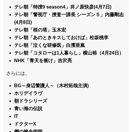
テレ朝「特捜9 season4」井ノ原快彦(4月7日)
テレ朝「警視庁・捜査一課長 シーズン５」内藤剛志
(4月8日)
テレ朝「桜の塔」玉木宏
テレ朝「あのときキスしておけば」松坂桃李
テレ朝「泣くな研修医」白濱亜嵐
テレ朝「コタローは1人暮らし」横山裕（4月24日）
NHK「青天を衝け」吉沢亮
さらには、
BG～身辺警護人～（木村拓哉主演)
ホリデイラヴ
朝ドラシリーズ
青い海の伝説
IT
ドクターX
鋼の錬金術師