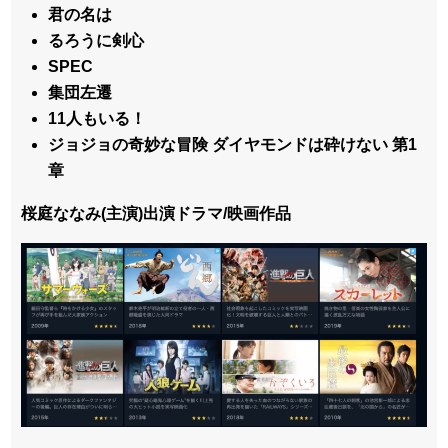
君の名は
るろうに剣心
SPEC
集団左遷
11人もいる！
ジョジョの奇妙な冒険 ダイヤモンドは砕けない 第1
章
桜庭ななみ(主演)出演ドラマ/映画作品