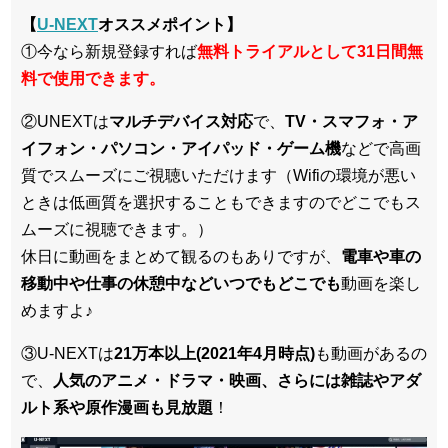
【
U-NEXT
オススメポイント】
①今なら新規登録すれば
無料トライアルとして31日間無
料で使用できます。
②UNEXTは
マルチデバイス対応
で、
TV・スマフォ・ア
イフォン・パソコン・アイパッド・ゲーム機
などで高画
質でスムーズにご視聴いただけます（Wifiの環境が悪い
ときは低画質を選択することもできますのでどこでもス
ムーズに視聴できます。）
休日に動画をまとめて観るのもありですが、
電車や車の
移動中や仕事の休憩中などいつでもどこでも
動画を楽し
めますよ♪
③U-NEXTは
21万本以上(2021年4月時点)
も動画があるの
で、
人気のアニメ・ドラマ・映画、さらには雑誌やアダ
ルト系や原作漫画も見放題
！