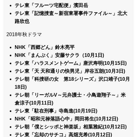
テレ東「フルーツ宅配便」濱田岳
テレ東「記憶捜査～新宿東署事件ファイル～」北大
路欣也
2018年秋ドラマ
NHK「西郷どん」鈴木亮平
NHK「まんぷく」安藤サクラ（10月1日)
テレ東「ハラスメントゲーム」唐沢寿明(10月15日)
テレ東「天 天和通りの快男児」岸谷五朗(10月3日)
テレ朝「科捜研の女 第18シリーズ」沢口靖子(10月
18日)
テレ朝「リーガルV～元弁護士・小鳥遊翔子～」米
倉涼子(10月11日)
テレ東「駐在刑事」寺島進(10月19日)
NHK「昭和元禄落語心中」岡田将生(10月12日)
テレ朝「僕とシッポと神楽坂」相葉雅紀(10月12日)
テレ東「忘却のサチコ」高畑充希(10月12日)