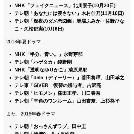
NHK「フェイクニュース」北川景子(10月20日)
テレ朝「あなたには渡さない」木村佳乃(11月10日)
テレ朝「深夜のダメ恋図鑑」馬場ふみか・佐野ひな
こ・久松郁実(10月6日)
2018年夏ドラマ
NHK「半分、青い。」永野芽郁
テレ朝「ハゲタカ」綾野剛
NHK「透明なゆりかご」清原果耶
テレ朝「dele（ディーリー）」菅田将暉、山田孝之
テレ東「GIVER 復讐の贈与者」吉沢亮
テレ朝「ヒモメン」窪田正孝、川口春奈
テレ朝「幸色のワンルーム」山田杏奈、上杉柊平
また、2018年春ドラマ
テレ朝「おっさんずラブ」田中圭