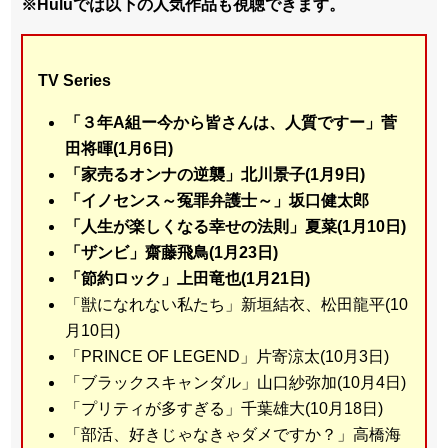
※Huluでは以下の人気作品も視聴できます。
TV Series
「３年A組ー今から皆さんは、人質ですー」菅
田将暉(1月6日)
「家売るオンナの逆襲」北川景子(1月9日)
「イノセンス～冤罪弁護士～」坂口健太郎
「人生が楽しくなる幸せの法則」夏菜(1月10日)
「ザンビ」齋藤飛鳥(1月23日)
「節約ロック」上田竜也(1月21日)
「獣になれない私たち」新垣結衣、松田龍平(10
月10日)
「PRINCE OF LEGEND」片寄涼太(10月3日)
「ブラックスキャンダル」山口紗弥加(10月4日)
「プリティが多すぎる」千葉雄大(10月18日)
「部活、好きじゃなきゃダメですか？」高橋海