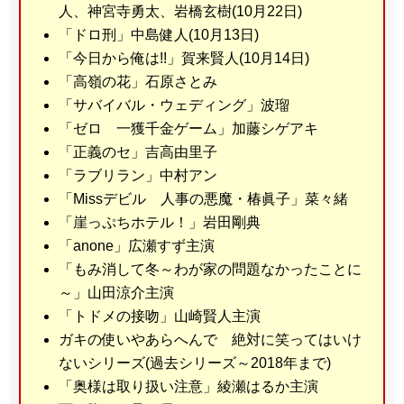
人、神宮寺勇太、岩橋玄樹(10月22日)
「ドロ刑」中島健人(10月13日)
「今日から俺は!!」賀来賢人(10月14日)
「高嶺の花」石原さとみ
「サバイバル・ウェディング」波瑠
「ゼロ 一獲千金ゲーム」加藤シゲアキ
「正義のセ」吉高由里子
「ラブリラン」中村アン
「Missデビル 人事の悪魔・椿眞子」菜々緒
「崖っぷちホテル！」岩田剛典
「anone」広瀬すず主演
「もみ消して冬～わが家の問題なかったことに
～」山田涼介主演
「トドメの接吻」山崎賢人主演
ガキの使いやあらへんで 絶対に笑ってはいけ
ないシリーズ(過去シリーズ～2018年まで)
「奥様は取り扱い注意」綾瀬はるか主演