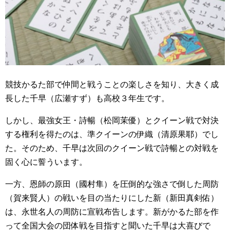
競技かるた部で仲間と戦うことの楽しさを知り、大きく成
長した千早（広瀬すず）も高校３年生です。
しかし、最強女王・詩暢（松岡茉優）とクイーン戦で対決
する権利を得たのは、準クイーンの伊織（清原果耶）でし
た。そのため、千早は次回のクイーン戦で詩暢との対戦を
固く心に誓ういます。
一方、恩師の原田（國村隼）を圧倒的な強さで倒した周防
（賀来賢人）の戦いを目の当たりにした新（新田真剣佑）
は、永世名人の周防に宣戦布告します。新がかるた部を作
って全国大会の団体戦を目指すと聞いた千早は大喜びで