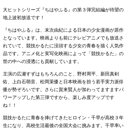
大ヒットシリーズ『ちはやふる』の第３弾完結編が待望の
地上波初放送です！
『ちはやふる』は、末次由紀による日本の少女漫画が原作
となっています。映画よりも前にテレビアニメでも放送さ
れていて、競技かるたに没頭する少女の青春を描く人気作
品です。アニメ化と実写化映画によって「競技かるた」の
世の中への浸透にも貢献しています。
主演の広瀬すずはもちろんのこと、野村周平、新田真剣
佑、上白石萌音、松岡茉優と日本映画を担う若手実力派俳
優が勢ぞろいです。さらに賀来賢人が加わってますますパ
ワーアップした第三弾ですから、楽しみ度アップです
ね！！
競技かるたに青春を捧げてきたヒロイン・千早が高校３年
生になり、高校生活最後の全国大会に挑みます。千早率い