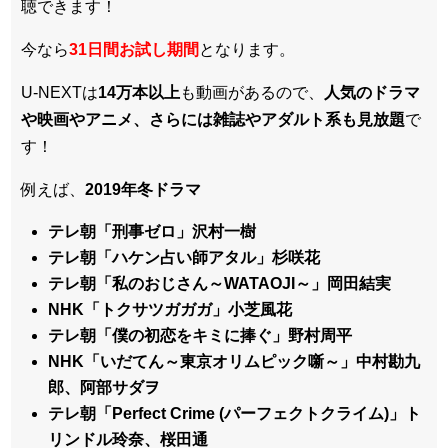
聴できます！
今なら
31日間
お試し期間
となります。
U-NEXTは
14万本以上
も動画があるので、
人気のドラマ
や映画やアニメ、さらには雑誌やアダルト系も見放題
で
す！
例えば、
2019年冬ドラマ
テレ朝「刑事ゼロ」沢村一樹
テレ朝「ハケン占い師アタル」杉咲花
テレ朝「私のおじさん～WATAOJI～」岡田結実
NHK「トクサツガガガ」小芝風花
テレ朝「僕の初恋をキミに捧ぐ」野村周平
NHK「いだてん～東京オリムピック噺～」中村勘九
郎、阿部サダヲ
テレ朝「Perfect Crime (パーフェクトクライム)」ト
リンドル玲奈、桜田通