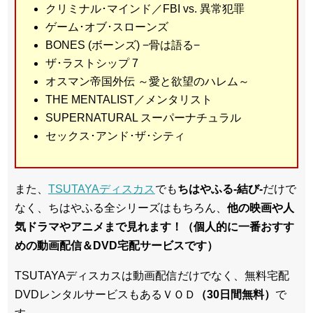
クリミナル･マインド／FBI vs. 異常犯罪
ゲーム･オブ･スローンズ
BONES (ボーンズ) −骨は語る−
ザ･ラストシップ 7
オスマン帝国外伝 ～愛と欲望のハレム～
THE MENTALIST／メンタリスト
SUPERNATURAL スーパーナチュラル
セックス･アンド･ザ･シティ
また、
TSUTAYAディスカス
でも
ちはやふる-結び-
だけで
なく、ちはやふる全シリーズはもちろん、
他の映画や人
気ドラマやアニメまで見れます！（個人的に一番おすす
めの動画配信＆DVD宅配サービスです）
TSUTAYAディスカスは動画配信だけでなく、無料宅配
DVDレンタルサービスもあるＶＯＤ
（30日間無料）
で