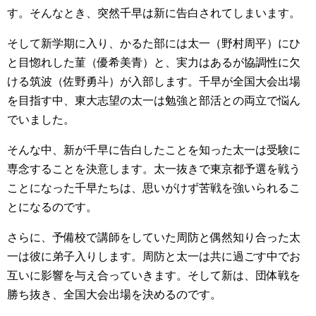
す。そんなとき、突然千早は新に告白されてしまいます。
そして新学期に入り、かるた部には太一（野村周平）にひ
と目惚れした菫（優希美青）と、実力はあるが協調性に欠
ける筑波（佐野勇斗）が入部します。千早が全国大会出場
を目指す中、東大志望の太一は勉強と部活との両立で悩ん
でいました。
そんな中、新が千早に告白したことを知った太一は受験に
専念することを決意します。太一抜きで東京都予選を戦う
ことになった千早たちは、思いがけず苦戦を強いられるこ
とになるのです。
さらに、予備校で講師をしていた周防と偶然知り合った太
一は彼に弟子入りします。周防と太一は共に過ごす中でお
互いに影響を与え合っていきます。そして新は、団体戦を
勝ち抜き、全国大会出場を決めるのです。