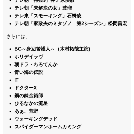
テレ朝「特捜9」井ノ原快彦
テレ朝「未解決の女」波瑠
テレ東「スモーキング」石橋凌
テレ朝「家政夫のミタゾノ 第2シーズン」松岡昌宏
さらには、
BG～身辺警護人～（木村拓哉主演)
ホリデイラヴ
朝ドラ・わろてんか
青い海の伝説
IT
ドクターX
鋼の錬金術師
ひるなかの流星
あぁ、荒野
ウォーキングデッド
スパイダーマンホームカミング