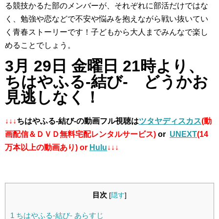
る競技かるた部のメンバーが、それぞれに部活だけではな
く、勉強や恋などで不安や悩みを抱えながら戦い抜いてい
く青春ストーリーです！子どもから大人までみんなで楽し
めることでしょう。
3月 29日 金曜日 21時より、
ちはやふる-結び- どうかお
見逃しなく！
↓↓↓
ちはやふる-結び-の動画フル視聴は
ツタヤディスカス
(動
画配信＆ＤＶＤ無料宅配レンタルサービス)
or
UNEXT
(14
万本以上の動画あり) or
Hulu
↓↓↓
目次
[
隠す
]
1
ちはやふる-結び- あらすじ