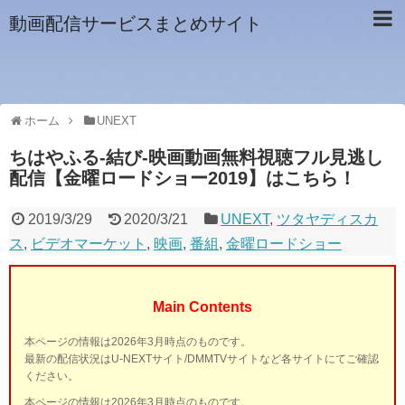
動画配信サービスまとめサイト
ホーム
UNEXT
ちはやふる-結び-映画動画無料視聴フル見逃し
配信【金曜ロードショー2019】はこちら！
2019/3/29
2020/3/21
UNEXT
,
ツタヤディスカ
ス
,
ビデオマーケット
,
映画
,
番組
,
金曜ロードショー
Main Contents
本ページの情報は2026年3月時点のものです。
最新の配信状況はU-NEXTサイト/DMMTVサイトなど各サイトにてご確認
ください。
本ページの情報は2026年3月時点のものです。