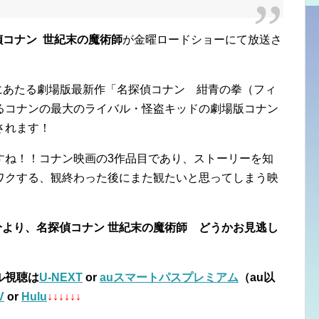
偵コナン
世紀末の魔術師
が金曜ロードショーにて放送さ
目にあたる劇場版最新作「名探偵コナン 紺青の拳（フィ
るコナンの最大のライバル・怪盗キッドの劇場版コナン
されます！
すね！！コナン映画の3作品目であり、ストーリーを知
ワクする、観終わった後にまた観たいと思ってしまう映
０分より、名探偵コナン 世紀末の魔術師 どうかお見逃し
ル視聴は
U-NEXT
or
auスマートパスプレミアム
（au以
V
or
Hulu
↓↓↓↓↓↓