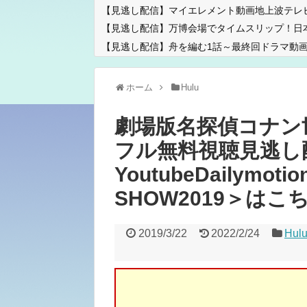
【見逃し配信】マイエレメント動画地上波テレ
【見逃し配信】万博会場でタイムスリップ！日
【見逃し配信】舟を編む1話～最終回ドラマ動画
ホーム
Hulu
劇場版名探偵コナン
フル無料視聴見逃し
YoutubeDailymo
SHOW2019＞はこ
2019/3/22
2022/2/24
Hul