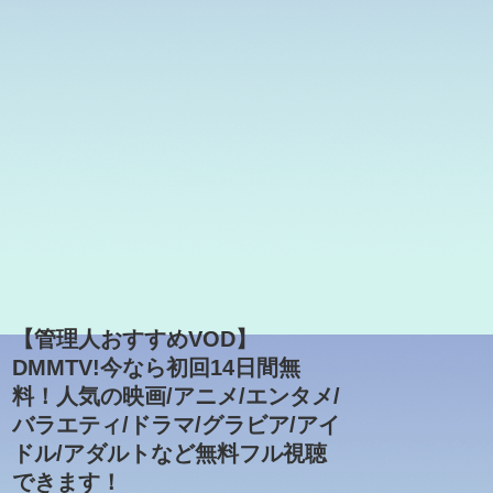
【管理人おすすめVOD】
DMMTV!今なら初回14日間無
料！人気の映画/アニメ/エンタメ/
バラエティ/ドラマ/グラビア/アイ
ドル/アダルトなど無料フル視聴
できます！