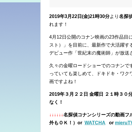
2019年3
月22日(金)21時30分
より
名探
れます！
4月12日公開のコナン映画の23作品
スト）」を目前に、最新作で大活躍す
デビュー作「世紀末の魔術師」が放送
久々の金曜ロードショーでのコナンで
っていても楽しめて、ドキドキ・ワク
画ですよね！
2019年３月２２日 金曜日 ２１時３
なく！
↓↓↓↓↓↓
名探偵コナンシリーズの動画フ
外もＯＫ！）or
WATCHA
or
mieruT