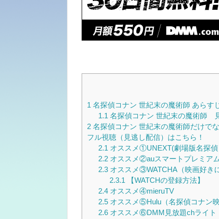
1
名探偵コナン 世紀末の魔術師 あらす
1.1
名探偵コナン 世紀末の魔術師 
2
名探偵コナン 世紀末の魔術師だけで
フル視聴（見逃し配信）はこちら！
2.1
オススメ①UNEXT(劇場版名探
2.2
オススメ②auスマートプレミアム（
2.3
オススメ③WATCHA（映画好き
2.3.1
【WATCHの登録方法】
2.4
オススメ④mieruTV
2.5
オススメ⑤Hulu（名探偵コナン
2.6
オススメ⑥DMM見放題chライト