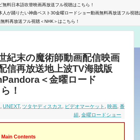
ビ無料日本語吹替映画再放送フル視聴はこちら！
本人が踊りたい神曲ベスト30金曜ロードショー動画無料再放送フル視聴
無料再放送フル視聴＜NHK＞はこちら！
世紀末の魔術師動画配信映画
配信再放送地上波TV海賊版
tionPandora＜金曜ロード
ちら！
u
,
UNEXT
,
ツタヤディスカス
,
ビデオマーケット
,
映画
,
番
組
,
金曜ロードショー
Main Contents