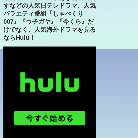
すなどの人気日テレドラマ、人気
バラエティ番組『しゃべくり
007』『ウチガヤ』『今くら』だ
けでなく、人気海外ドラマを見る
ならHulu！