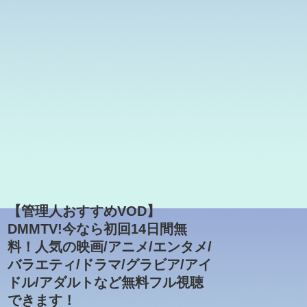
【管理人おすすめVOD】
DMMTV!今なら初回14日間無
料！人気の映画/アニメ/エンタメ/
バラエティ/ドラマ/グラビア/アイ
ドル/アダルトなど無料フル視聴
できます！