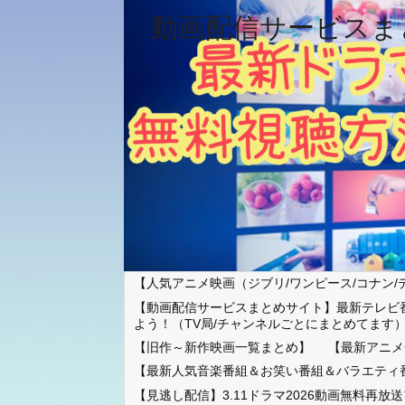
動画配信サービスま
【人気アニメ映画（ジブリ/ワンピース/コナン/
【動画配信サービスまとめサイト】最新テレビ
よう！（TV局/チャンネルごとにまとめてます
【旧作～新作映画一覧まとめ】
【最新アニメ
【最新人気音楽番組＆お笑い番組＆バラエティ
【見逃し配信】3.11ドラマ2026動画無料再