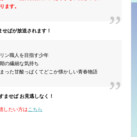
おります。
すませばが放送されます！
リン職人を目指す少年
期の繊細な気持ち
まった甘酸っぱくてどこか懐かしい青春物語
耳をすませば お見逃しなく！
聴したい方は
こちら