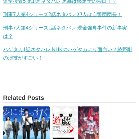
遺留捜査5 第1話 ネタバレ 黒幕は鑑定士の園田！？
刑事7人第4シリーズ2話ネタバレ 犯人は自警団団長！
刑事7人第4シリーズ1話ネタバレ 現金強奪事件の新事実
は？
ハゲタカ1話ネタバレ NHKのハゲタカより面白い？綾野剛
の演技がすごい！
Related Posts