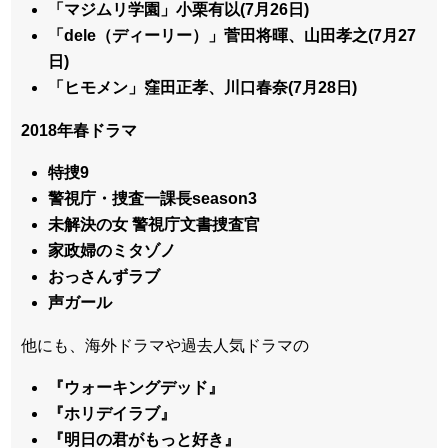
「マジムリ学園」小栗有以(7月26日)
「dele（ディーリー）」菅田将暉、山田孝之(7月27
日)
「ヒモメン」窪田正孝、川口春奈(7月28日)
2018年春ドラマ
特捜9
警視庁・捜査一課長season3
未解決の女 警視庁文書捜査官
家政婦のミタゾノ
おっさんずラブ
声ガール
他にも、海外ドラマや過去人気ドラマの
『ウォーキングデッド』
『ホリデイラブ』
『明日の君がもっと好き』