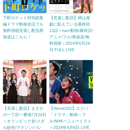
下町ロケット特別総集
【見逃し配信】神は遊
編ドラマ動画全話フル
戯に飢えている最終回
無料視聴見逃し配信再
13話＜tver/動画/最終話/
放送はこちら！
アニメ/フル/再放送/無
料視聴＞2024年6月24
日 FULL LIVE
【見逃し配信】まさか
【Venue101】エスパ
の一丁目一番地7月24日
「ドラマ」動画＜フ
＜オリンピック史/メダ
ル/NHKベニュー１０１
ル紛失/マラソン/バレ
＞2024年4月6日 LIVE