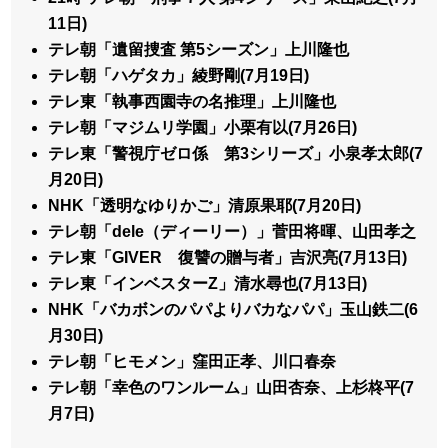
11日)
テレ朝「遺留捜査 第5シーズン」上川隆也
テレ朝「ハゲタカ」綾野剛(7月19日)
テレ東「執事西園寺の名推理」上川隆也
テレ朝「マジムリ学園」小栗有以(7月26日)
テレ東「警視庁ゼロ係 第3シリーズ」小泉孝太郎(7
月20日)
NHK「透明なゆりかご」清原果耶(7月20日)
テレ朝「dele（ディーリー）」菅田将暉、山田孝之
テレ東「GIVER 復讐の贈与者」吉沢亮(7月13日)
テレ東「インベスターZ」清水尋也(7月13日)
NHK「バカボンのパパよりバカなパパ」玉山鉄二(6
月30日)
テレ朝「ヒモメン」窪田正孝、川口春奈
テレ朝「幸色のワンルーム」山田杏奈、上杉柊平(7
月7日)