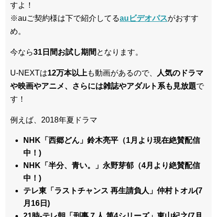
すよ！
※auご契約様は下で紹介してる
auビデオパス
がおすす
め。
今なら
31日間
お試し期間
となります。
U-NEXTは
12万本以上
も動画があるので、
人気のドラマ
や映画やアニメ、さらには雑誌やアダルト系も見放題
で
す！
例えば、2018年夏ドラマ
NHK「西郷どん」鈴木亮平（1月より現在絶賛配信
中！)
NHK「半分、青い。」永野芽郁（4月より絶賛配信
中！)
テレ東「ラストチャンス 再生請負人」仲村トオル(7
月16日)
21時-テレ朝「刑事７人 第4シリーズ」東山紀之(7月