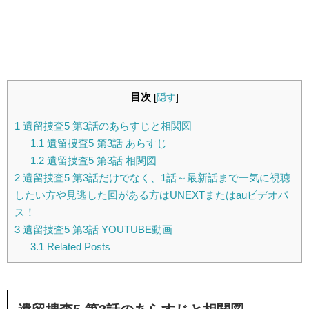
目次
[
隠す
]
1
遺留捜査5 第3話のあらすじと相関図
1.1
遺留捜査5 第3話 あらすじ
1.2
遺留捜査5 第3話 相関図
2
遺留捜査5 第3話だけでなく、1話～最新話まで一気に視聴
したい方や見逃した回がある方はUNEXTまたはauビデオパ
ス！
3
遺留捜査5 第3話 YOUTUBE動画
3.1
Related Posts