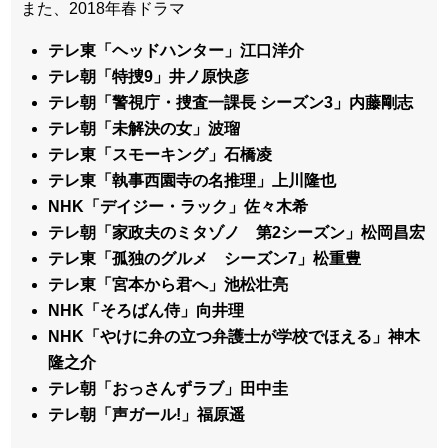
また、2018年春ドラマ
テレ東「ヘッドハンター」江口洋介
テレ朝「特捜9」井ノ原快彦
テレ朝「警視庁・捜査一課長 シーズン3」内藤剛志
テレ朝「未解決の女」波瑠
テレ東「スモーキング」石橋凌
テレ東「執事西園寺の名推理」上川隆也
NHK「デイジー・ラック」佐々木希
テレ朝「家政夫のミタゾノ 第2シーズン」松岡昌宏
テレ東「孤独のグルメ シーズン7」松重豊
テレ東「宮本から君へ」池松壮亮
NHK「そろばん侍」向井理
NHK「やけに弁の立つ弁護士が学校でほえる」神木
隆之介
テレ朝「おっさんずラブ」田中圭
テレ朝「声ガール!」福原遥