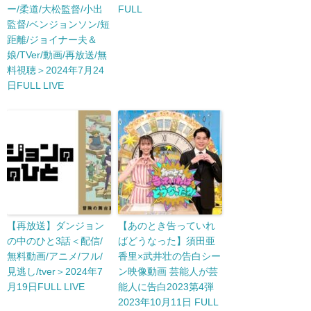
ー/柔道/大松監督/小出
FULL
監督/ベンジョンソン/短
距離/ジョイナー夫＆
娘/TVer/動画/再放送/無
料視聴＞2024年7月24
日FULL LIVE
【再放送】ダンジョン
【あのとき告っていれ
の中のひと3話＜配信/
ばどうなった】須田亜
無料動画/アニメ/フル/
香里×武井壮の告白シー
見逃し/tver＞2024年7
ン映像動画 芸能人が芸
月19日FULL LIVE
能人に告白2023第4弾
2023年10月11日 FULL