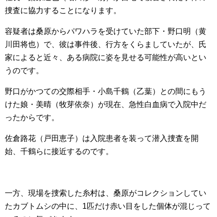
捜査に協力することになります。
容疑者は桑原からパワハラを受けていた部下・野口明（黄
川田将也）で、彼は事件後、行方をくらましていたが、氏
家によると近々、ある病院に姿を見せる可能性が高いとい
うのです。
野口がかつての交際相手・小島千鶴（乙葉）との間にもう
けた娘・美晴（牧芽依奈）が現在、急性白血病で入院中だ
ったからです。
佐倉路花（戸田恵子）
は入院患者を装って潜入捜査を開
始、千鶴らに接近するのです。
一方、現場を捜索した糸村は、桑原がコレクションしてい
たカブトムシの中に、1匹だけ赤い目をした個体が混じって