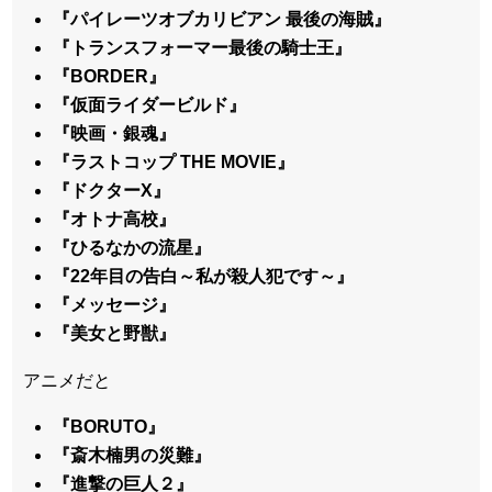
『パイレーツオブカリビアン 最後の海賊』
『トランスフォーマー最後の騎士王』
『BORDER』
『仮面ライダービルド』
『映画・銀魂』
『ラストコップ THE MOVIE』
『ドクターX』
『オトナ高校』
『ひるなかの流星』
『22年目の告白～私が殺人犯です～』
『メッセージ』
『美女と野獣』
アニメだと
『BORUTO』
『斎木楠男の災難』
『進撃の巨人２』