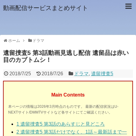
動画配信サービスまとめサイト
ホーム
ドラマ
遺留捜査5 第3話動画見逃し配信 遺留品は赤い
目のカブトムシ！
2018/7/25
2018/7/26
ドラマ
,
遺留捜査5
Main Contents
本ページの情報は2026年3月時点のものです。 最新の配信状況はU-
NEXTサイト/DMMTVサイトなど各サイトにてご確認ください。
1 遺留捜査5 第3話
のあらすじと見どころ
2 遺留捜査5 第3話
だけでなく、1話～最新話まで一