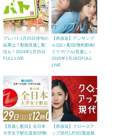
プレバト1月25日俳句の
【再放送】アンサンブ
結果は？動画見逃し配
ル1話＜配信/無料動画/
信も！2024年1月25日
ドラマ/フル/見逃し＞
FULL LIVE
2025年1月18日FULL
LIVE
【見逃し配信】全日本
【再放送】クローズア
大学女子駅伝直前SP動
ップ現代1月9日緊急報