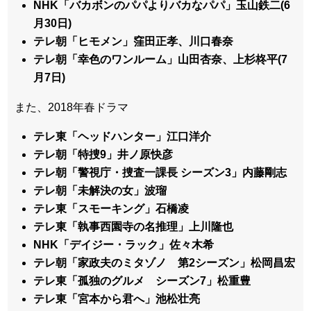
NHK「バカボンのパパよりバカなパパ」玉山鉄二(6
月30日)
テレ朝「ヒモメン」窪田正孝、川口春奈
テレ朝「幸色のワンルーム」山田杏奈、上杉柊平(7
月7日)
また、2018年春ドラマ
テレ東「ヘッドハンター」江口洋介
テレ朝「特捜9」井ノ原快彦
テレ朝「警視庁・捜査一課長 シーズン3」内藤剛志
テレ朝「未解決の女」波瑠
テレ東「スモーキング」石橋凌
テレ東「執事西園寺の名推理」上川隆也
NHK「デイジー・ラック」佐々木希
テレ朝「家政夫のミタゾノ 第2シーズン」松岡昌宏
テレ東「孤独のグルメ シーズン7」松重豊
テレ東「宮本から君へ」池松壮亮