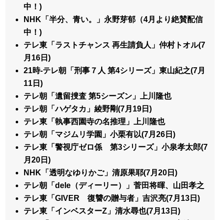
中！)
NHK「半分、青い。」永野芽郁（4月より絶賛配信
中！)
テレ東「ラストチャンス 再生請負人」仲村トオル(7
月16日)
21時-テレ朝「刑事７人 第4シリーズ」東山紀之(7月
11日)
テレ朝「遺留捜査 第5シーズン」上川隆也
テレ朝「ハゲタカ」綾野剛(7月19日)
テレ東「執事西園寺の名推理」上川隆也
テレ朝「マジムリ学園」小栗有以(7月26日)
テレ東「警視庁ゼロ係 第3シリーズ」小泉孝太郎(7
月20日)
NHK「透明なゆりかご」清原果耶(7月20日)
テレ朝「dele（ディーリー）」菅田将暉、山田孝之
テレ東「GIVER 復讐の贈与者」吉沢亮(7月13日)
テレ東「インベスターZ」清水尋也(7月13日)