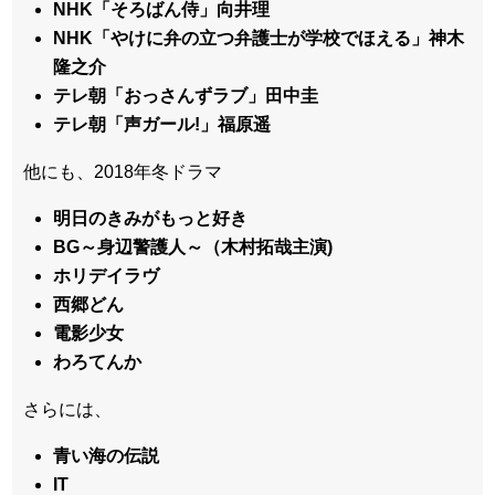
NHK「そろばん侍」向井理
NHK「やけに弁の立つ弁護士が学校でほえる」神木
隆之介
テレ朝「おっさんずラブ」田中圭
テレ朝「声ガール!」福原遥
他にも、2018年冬ドラマ
明日のきみがもっと好き
BG～身辺警護人～（木村拓哉主演)
ホリデイラヴ
西郷どん
電影少女
わろてんか
さらには、
青い海の伝説
IT