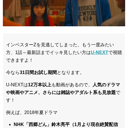
インベスターZを見逃してしまった、もう一度みたい
方、1話～最新話までイッキ見したい方は
U-NEXT
で視聴
できますよ！
今なら
31日間
お試し期間
となります。
U-NEXTは
12万本以上
も動画があるので、
人気のドラマ
や映画やアニメ、さらには雑誌やアダルト系も見放題
で
す！
例えば、2018年夏ドラマ
NHK「西郷どん」鈴木亮平（1月より現在絶賛配信