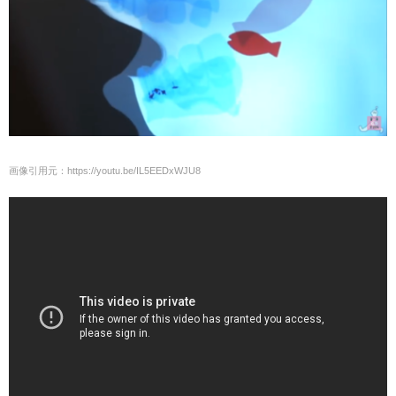
画像引用元：https://youtu.be/IL5EEDxWJU8