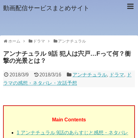
動画配信サービスまとめサイト
ホーム
ドラマ
アンナチュラル
アンナチュラル 9話 犯人は宍戸…Fって何？衝
撃の光景とは？
2018/3/9
2018/3/16
アンナチュラル
,
ドラマ
,
ド
ラマの感想・ネタバレ・次話予想
Main Contents
1
アンナチュラル 9話のあらすじと感想・ネタバレ