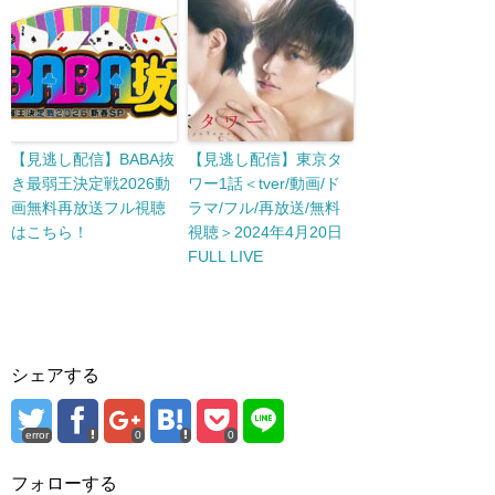
【見逃し配信】BABA抜
【見逃し配信】東京タ
き最弱王決定戦2026動
ワー1話＜tver/動画/ド
画無料再放送フル視聴
ラマ/フル/再放送/無料
はこちら！
視聴＞2024年4月20日
FULL LIVE
シェアする
error
0
0
フォローする