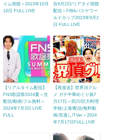
イム視聴＞2023年10月
合9月2日/リアタイ視聴
10日 FULL LIVE
配信＞FIBAバスケワー
ルドカップ2023年9月2
日 FULL LIVE
【リアルタイム配信】
【再放送】世界頂グル
FNS歌謡祭2024夏＜生
メ ガチ中華めぐり旅7
配信/動画/フル無料＞
月17日＜四川/巨大料理
2024年7月3日 LIVE
学校/上海/配信/無料動
FULL
画/見逃し/TVer＞2024
年7月17日FULL LIVE