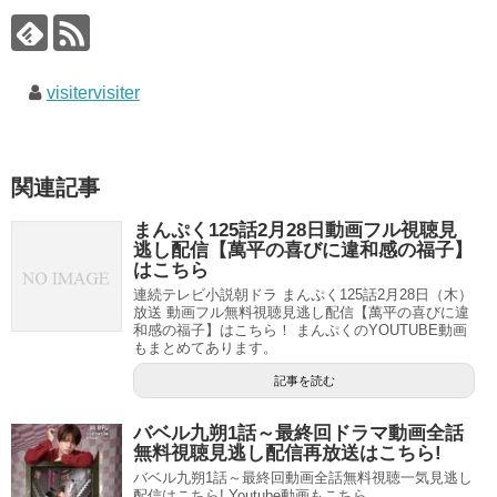
visitervisiter
関連記事
まんぷく125話2月28日動画フル視聴見
逃し配信【萬平の喜びに違和感の福子】
はこちら
連続テレビ小説朝ドラ まんぷく125話2月28日（木）
放送 動画フル無料視聴見逃し配信【萬平の喜びに違
和感の福子】はこちら！ まんぷくのYOUTUBE動画
もまとめてあります。
記事を読む
バベル九朔1話～最終回ドラマ動画全話
無料視聴見逃し配信再放送はこちら!
バベル九朔1話～最終回動画全話無料視聴一気見逃し
配信はこちら! Youtube動画もこちら。