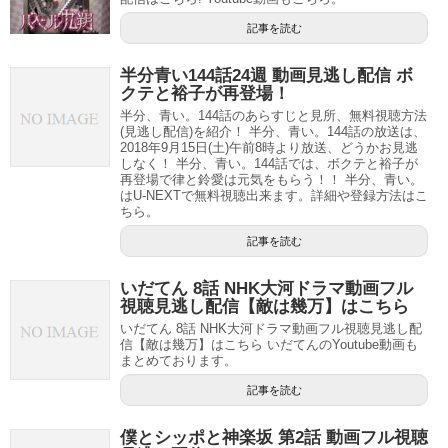
記事を読む
半分青い144話24週 動画見逃し配信 ボ
クテと裕子が再登場！
半分、青い。144話のあらすじと見所、無料視聴方法
(見逃し配信)を紹介！ 半分、青い。144話の放送は、
2018年9月15日(土)午前8時より放送、どうかお見逃
しなく！ 半分、青い。144話では、ボクテと裕子が
再登場で律と鈴愛は元気をもらう！！ 半分、青い。
はU-NEXTで無料視聴出来ます。詳細や登録方法はこ
ちら。
記事を読む
いだてん 8話 NHK大河ドラマ動画フル
視聴見逃し配信【敵は幾万】はこちら
いだてん 8話 NHK大河ドラマ動画フル視聴見逃し配
信【敵は幾万】はこちら いだてんのYoutube動画も
まとめております。
記事を読む
僕とシッポと神楽坂 第2話 動画フル視聴