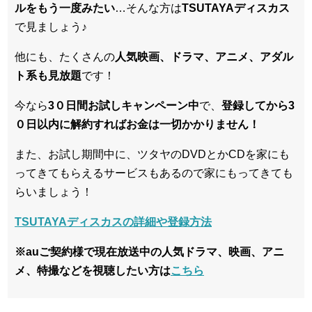
ル
をもう一度みたい
…そんな方は
TSUTAYAディスカス
で見ましょう♪
他にも、たくさんの
人気映画、ドラマ、アニメ、アダル
ト系も見放題
です！
今なら
3０日間お試しキャンペーン中
で、
登録してから3
０日以内に解約すればお金は一切かかりません！
また、お試し期間中に、ツタヤのDVDとかCDを家にも
ってきてもらえるサービスもあるので家にもってきても
らいましょう！
TSUTAYAディスカスの詳細や登録方法
※auご契約様で現在放送中の人気ドラマ、映画、アニ
メ、特撮などを視聴したい方は
こちら