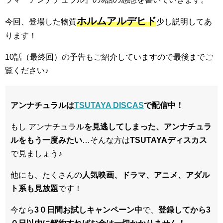
ホルムアルデヒド
今回、登場した物質
少し説明してあ
ります！
10話（最終回）の予告もご紹介していますので最後までご
覧ください♪
アンナチュラルは
TSUTAYA DISCAS
で配信中！
もし アンナチュラル
を見逃してしまった、アンナチュラ
ル
をもう一度みたい
…そんな方は
TSUTAYAディスカス
で見ましょう♪
他にも、たくさんの
人気映画、ドラマ、アニメ、アダル
ト系も見放題
です！
今なら
3０日間お試しキャンペーン中
で、
登録してから3