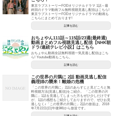
東京ラブストーリーFODオリジナルドラマ 1話～最
終回のドラマ動画フル無料視聴見逃し配信はこちら!
東京ラブストーリーFODオリジナルドラマの動画も
こちらにまとめております!
記事を読む
おちょやん111話～115話/23週(最終週)
動画まとめフル視聴見逃し配信【NHK朝
ドラ/連続テレビ小説】はこちら
おちょやん動画全話無料視聴一気見逃し配信はこち
ら! Youtube動画もこちら。
記事を読む
この世界の片隅に 2話 動画見逃し配信
義理姉の襲来！離婚の危機
「この世界の片隅に」2話のあらすじと見どころと無
料視聴方法(見逃し配信)をご紹介。 「この世界の片
隅に」1話を見逃してしまった方もぜひ少しだけです
が、1話の感想もご紹介しておりますので、ぜひお見
逃しなく♪「この世界の片隅に」2話の放送は、2018
年7月22日(日)午後9時から放送です。
記事を読む