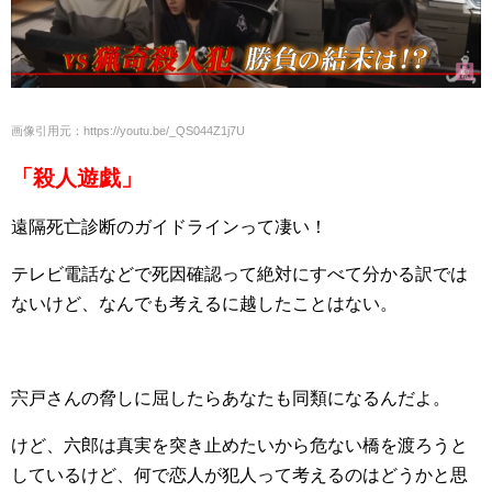
画像引用元：https://youtu.be/_QS044Z1j7U
「殺人遊戯」
遠隔死亡診断のガイドラインって凄い！
テレビ電話などで死因確認って絶対にすべて分かる訳では
ないけど、なんでも考えるに越したことはない。
宍戸さんの脅しに屈したらあなたも同類になるんだよ。
けど、六郎は真実を突き止めたいから危ない橋を渡ろうと
しているけど、何で恋人が犯人って考えるのはどうかと思