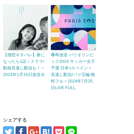
【感想ネタバレ】春に
🔴再放送 パリオリンピ
なったら1話＜ドラマ/
ック2024 サッカー女子
動画見逃し配信も！＞
予選 日本×スペイン＜
2024年1月15日放送分
見逃し配信/パリ五輪/無
料フル＞2024年7月25
日LIVE FULL
シェアする