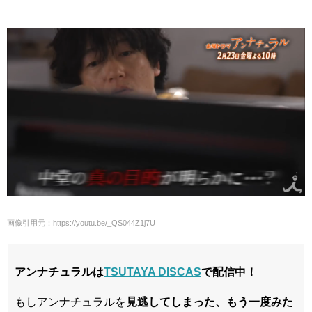
画像引用元：https://youtu.be/_QS044Z1j7U
アンナチュラルは
TSUTAYA DISCAS
で配信中！
もしアンナチュラルを
見逃してしまった、
もう一度みた