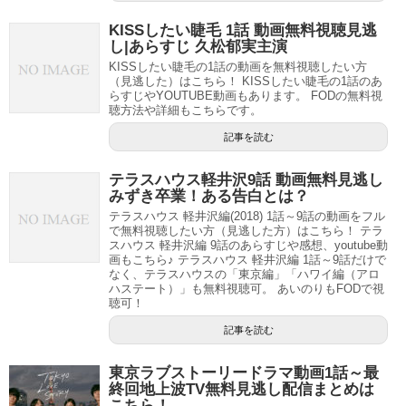
KISSしたい睫毛 1話 動画無料視聴見逃
し|あらすじ 久松郁実主演
KISSしたい睫毛の1話の動画を無料視聴したい方
（見逃した）はこちら！ KISSしたい睫毛の1話のあ
らすじやYOUTUBE動画もあります。 FODの無料視
聴方法や詳細もこちらです。
記事を読む
テラスハウス軽井沢9話 動画無料見逃し
みずき卒業！ある告白とは？
テラスハウス 軽井沢編(2018) 1話～9話の動画をフル
で無料視聴したい方（見逃した方）はこちら！ テラ
スハウス 軽井沢編 9話のあらすじや感想、youtube動
画もこちら♪ テラスハウス 軽井沢編 1話～9話だけで
なく、テラスハウスの「東京編」「ハワイ編（アロ
ハステート）」も無料視聴可。 あいのりもFODで視
聴可！
記事を読む
東京ラブストーリードラマ動画1話～最
終回地上波TV無料見逃し配信まとめは
こちら！