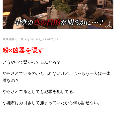
画像引用元：https://youtu.be/_QS044Z1j7U
粉×凶器を隠す
どうやって繋がってるんだろ？
やらされているのかもしれないけど、じゃもう一人は一体
誰なの？
やらされてるとしても犯罪を犯してる。
小池君は万引きして捕まっていたから何も話せない。