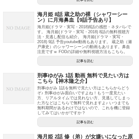
海月姫 8話 蔵之助の裸（シャワーシー
ン）に月海鼻血【9話予告あり】
海月姫(ドラマ・実写・2018)8話の感想・ネタバレで
す。 海月姫(ドラマ・実写・2018) 8話の無料視聴方
法・見逃し配信も紹介。 海月姫(ドラマ・実写・
2018) 9話 予告youtube動画もあります。 蔵之助（瀬
戸康史）のシャワーシーンの動画もあります。鼻血
注意ですｗ FODの詳細や無料視聴方法もこちら。
記事を読む
刑事ゆがみ 1話 動画 無料で見たい方は
こちら【神木隆之介】
刑事ゆがみ 1話を無料で見たい方はこちらからどう
ぞ♪ 刑事ゆがみ面白いですよね！もう一度見たい
方、リアルタイムでは見れない方、見逃してしまっ
た方などはこちらで無料で見れますよ♪ いつまでも
無料期間があるわけではないので、これを機に登録
してみてはいかがですか？
記事を読む
海月姫 2話 修（弟）が女嫌いになった原