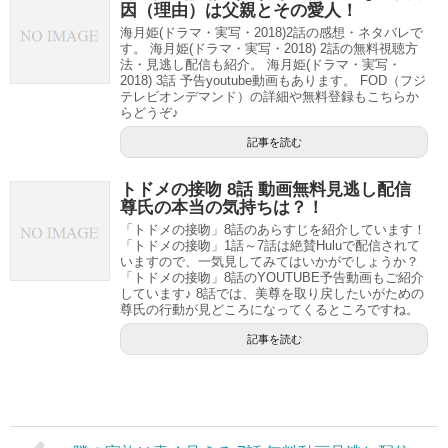
因（理由）は父親とその愛人！
海月姫(ドラマ・実写・2018)2話の感想・ネタバレで
す。 海月姫(ドラマ・実写・2018) 2話の無料視聴方
法・見逃し配信も紹介。 海月姫(ドラマ・実写・
2018) 3話 予告youtube動画もあります。 FOD（フジ
テレビオンデマンド）の詳細や無料登録もこちらか
らどうぞ♪
記事を読む
トドメの接吻 8話 動画無料見逃し配信
尊氏の本当の気持ちは？！
「トドメの接吻」8話のあらすじを紹介しています！
「トドメの接吻」1話～7話は絶賛Huluで配信されて
いますので、一気見してみてはいかがでしょうか？
「トドメの接吻」8話のYOUTUBE予告動画もご紹介
しています♪ 8話では、美尊を取り戻したいがための
尊氏の行動が見どころになってくるところですね。
記事を読む