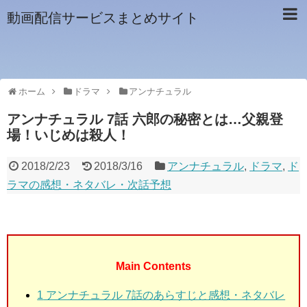
動画配信サービスまとめサイト
ホーム
ドラマ
アンナチュラル
アンナチュラル 7話 六郎の秘密とは…父親登
場！いじめは殺人！
2018/2/23
2018/3/16
アンナチュラル
,
ドラマ
,
ド
ラマの感想・ネタバレ・次話予想
Main Contents
1
アンナチュラル 7話のあらすじと感想・ネタバレ