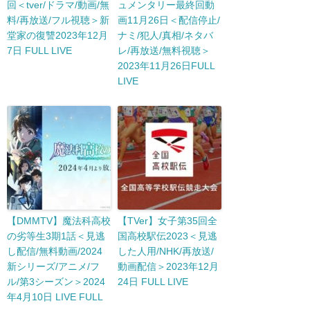
回＜tver/ドラマ/動画/無
ュメンタリー最終回動
料/再放送/フル視聴＞新
画11月26日＜配信停止/
堂家の復讐2023年12月
ナミ/犯人/真相/ネタバ
7日 FULL LIVE
レ/再放送/無料視聴＞
2023年11月26日FULL
LIVE
【DMMTV】魔法科高校
【TVer】女子第35回全
の劣等生3期1話＜見逃
国高校駅伝2023＜見逃
し配信/無料動画/2024
した人用/NHK/再放送/
新シリーズ/アニメ/フ
動画配信＞2023年12月
ル/第3シーズン＞2024
24日 FULL LIVE
年4月10日 LIVE FULL