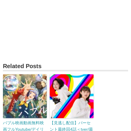
Related Posts
バブル映画動画無料映
【見逃し配信】パーセ
画フルYoutube/デイリ
ント最終回4話＜tver/最