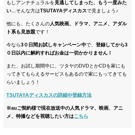
もしアンナチュラルを
見逃してしまった、
もう一度みた
い
…そんな方は
TSUTAYAディスカス
で見ましょう♪
他にも、たくさんの
人気映画、ドラマ、アニメ、アダル
ト系も見放題
です！
今なら
3０日間お試しキャンペーン中
で、
登録してから3
０日以内に解約すればお金は一切かかりません！
また、お試し期間中に、ツタヤのDVDとかCDを家にも
ってきてもらえるサービスもあるので家にもってきても
らいましょう！
TSUTAYAディスカスの詳細や登録方法
※auご契約様で現在放送中の人気ドラマ、映画、アニ
メ、特撮などを視聴したい方は
こちら