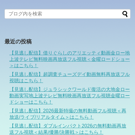
最近の投稿
【見逃し配信】借りぐらしのアリエッティ動画金ロー地
上波テレビ無料映画再放送フル視聴＜金曜ロードショー
＞はこちら！
【見逃し配信】超調査チューズデイ動画無料再放送フル
視聴はこちら！
【見逃し配信】ジュラシックワールド復活の大地金ロー
動画実写地上波テレビ無料映画再放送フル視聴金曜ロー
ドショーはこちら！
【見逃し配信】2026最新特撮の無料動画フル視聴＜再
放送/ライブ/リアルタイム＞はこちら！
【見逃し配信】ダブルインパクト2026の無料動画再放
送フル視聴＜結果/優勝/決勝戦＞はこちら！