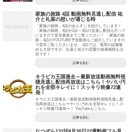
記事を読む
家族の旅路 4話 動画無料見逃し配信 祐
介と礼菜の想いが通じる時
「家族の旅路」4話のあらすじを紹介しています！
「家族の旅路」4話や1話～3話の見逃し配信も行って
いますので是非最後までご覧ください！ 「家族の旅
路」4話のYOUTUBE予告動画もご紹介していますの
で是非ご覧くださいませ。 4話では、冤罪の証拠集
めも大切ですが、礼菜と祐介の恋愛の進展模様も注
目です！
記事を読む
キラピカ王国過去～最新放送動画無料視
聴見逃し配信再放送はこちら！ヤバい汚
れを全部キレイに！スッキリ映像72連
発！
キラピカ王国過去～最新放送動画無料視聴見逃し配
信再放送はこちら〜ヤバい汚れを全部キレイに！ス
ッキリ映像72連発〜！ YouTubeもこちら。
記事を読む
なつぞら131話8月30日22週動画フル見