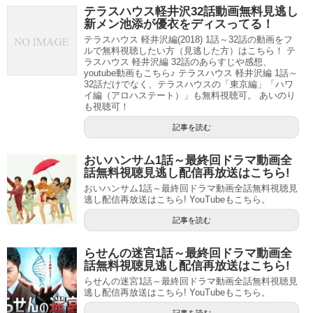
テラスハウス軽井沢32話動画無料見逃し
新メン池添が優衣をディスってる！
テラスハウス 軽井沢編(2018) 1話～32話の動画をフ
ルで無料視聴したい方（見逃した方）はこちら！ テ
ラスハウス 軽井沢編 32話のあらすじや感想、
youtube動画もこちら♪ テラスハウス 軽井沢編 1話～
32話だけでなく、テラスハウスの「東京編」「ハワ
イ編（アロハステート）」も無料視聴可。 あいのり
も視聴可！
記事を読む
おいハンサム1話～最終回ドラマ動画全
話無料視聴見逃し配信再放送はこちら!
おいハンサム1話～最終回ドラマ動画全話無料視聴見
逃し配信再放送はこちら! YouTubeもこちら。
記事を読む
らせんの迷宮1話～最終回ドラマ動画全
話無料視聴見逃し配信再放送はこちら!
らせんの迷宮1話～最終回ドラマ動画全話無料視聴見
逃し配信再放送はこちら! YouTubeもこちら。