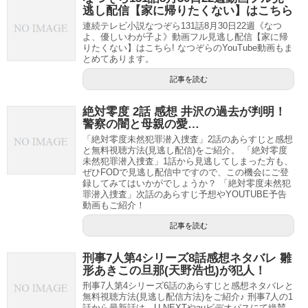
逃し配信【家に帰りたくない】はこちら
連続テレビ小説なつぞら131話8月30日22週《なつ
よ、優しいわが子よ》動画フル見逃し配信【家に帰
りたくない】はこちら! なつぞらのYouTube動画もま
とめてあります。
記事を読む
絶対零度 2話 感想 井沢の過去が判明！
警察の闇と母親の愛…
「絶対零度未然犯罪潜入捜査」2話のあらすじと感想
と無料視聴方法(見逃し配信)をご紹介。 「絶対零度
未然犯罪潜入捜査」1話から見逃してしまった方も、
ぜひFODで見逃し配信中ですので、この機会にご登
録してみてはいかがでしょうか？ 「絶対零度未然犯
罪潜入捜査」次話のあらすじ予想やYOUTUBE予告
動画もご紹介！
記事を読む
刑事7人第4シリーズ8話感想ネタバレ 雛
形あきこの旦那(天野浩也)が犯人！
刑事7人第4シリーズ6話のあらすじと感想ネタバレと
無料視聴方法(見逃し配信方法)をご紹介♪ 刑事7人の1
話から最新話は、U-NEXTやauビデオパスにて絶賛