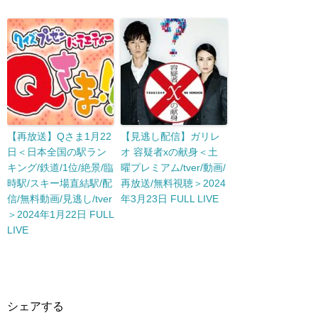
【再放送】Qさま1月22
【見逃し配信】ガリレ
日＜日本全国の駅ラン
オ 容疑者xの献身＜土
キング/鉄道/1位/絶景/臨
曜プレミアム/tver/動画/
時駅/スキー場直結駅/配
再放送/無料視聴＞2024
信/無料動画/見逃し/tver
年3月23日 FULL LIVE
＞2024年1月22日 FULL
LIVE
シェアする