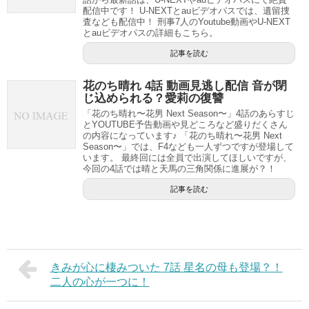
配信中です！ U-NEXTとauビデオパスでは、遺留捜
査なども配信中！ 刑事7人のYoutube動画やU-NEXT
とauビデオパスの詳細もこちら。
記事を読む
花のち晴れ 4話 動画見逃し配信 音が閉
じ込められる？愛莉の復讐
「花のち晴れ〜花男 Next Season〜」4話のあらすじ
とYOUTUBE予告動画や見どころなど盛りだくさん
の内容になっています♪ 「花のち晴れ〜花男 Next
Season〜」では、F4なども一人ずつですが登場して
います。 最終回には全員で出演してほしいですが、
今回の4話では晴と天馬の三角関係に進展が？！
記事を読む
きみが心に棲みついた 7話 星名の母も登場？！
二人の心が一つに！