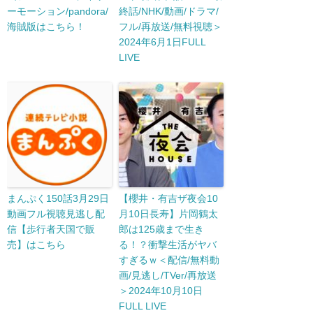
ーモーション/pandora/
終話/NHK/動画/ドラマ/
海賊版はこちら！
フル/再放送/無料視聴＞
2024年6月1日FULL
LIVE
まんぷく150話3月29日
【櫻井・有吉ザ夜会10
動画フル視聴見逃し配
月10日長寿】片岡鶴太
信【歩行者天国で販
郎は125歳まで生き
売】はこちら
る！？衝撃生活がヤバ
すぎるｗ＜配信/無料動
画/見逃し/TVer/再放送
＞2024年10月10日
FULL LIVE