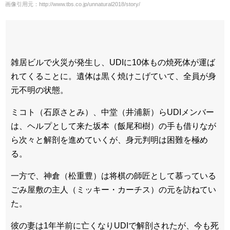
画像引用元：http://www.tbs.co.jp/unnatural2018/story/
雑居ビルで火災が発生し、UDIに10体もの焼死体が運ば
れてくることに。遺体は黒く焼けこげていて、全員が身
元不明の状態。
ミコト（石原さとみ）、中堂（井浦新）らUDIメンバー
は、ヘルプとして来た坂本（飯尾和樹）の手も借りなが
ら次々と解剖を進めていくが、身元判明は困難を極め
る。
一方で、神倉（松重豊）は将棋の師匠として慕っている
ごみ屋敷の主人（ミッキー・カーチス）の元を訪ねてい
た。
彼の妻は1年半前に亡くなりUDIで解剖されたが、今も死