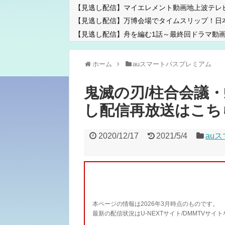
【見逃し配信】マイエレメント動画地上波テレ
【見逃し配信】万博会場でタイムスリップ！日
【見逃し配信】舟を編む1話～最終回ドラマ動画
ホーム
auスマートパスプレミアム
鬼滅の刃/柱合会議
し配信再放送はこち
2020/12/17
2021/5/4
au
本ページの情報は2026年3月時点のものです。
最新の配信状況はU-NEXTサイト/DMMTVサ