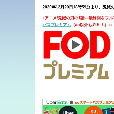
2020年12月20日18時59分より、
↓アニメ/鬼滅の刃
の
1話～最終回をフル
パスプレミアム
（au以外もＯＫ！）↓↓