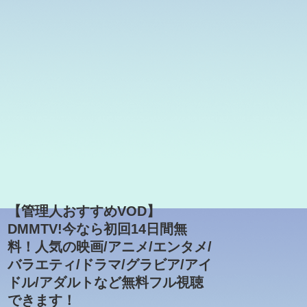
【管理人おすすめVOD】
DMMTV!今なら初回14日間無
料！人気の映画/アニメ/エンタメ/
バラエティ/ドラマ/グラビア/アイ
ドル/アダルトなど無料フル視聴
できます！