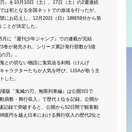
』を10月10日（土）、17日（土）の2週連続
では初となる全国ネットでの放送を行ったが、
にお応えし、12月20日（日）18時59分から第
うことが決定した。
5月に『週刊少年ジャンプ』での連載が完結
23巻が発売され、シリーズ累計発行部数が1億
滅の刃』。
鬼との切ない物語に鬼気迫る剣戟（けんげ
キャラクターたちが人気を呼び、LiSAが歌う主
トした。
『劇場版「鬼滅の刃」無限列車編』は公開3日で
動員数・興行収入」で歴代１位を記録。公開か
最速記録で突破すると、公開から52日間で観客動
288億円を越え日本における興行収入の歴代2位と