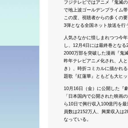
フジテレビではアニメ『鬼滅の刃
で地上波ゴールデンプライム帯
この度、視聴者からの多くの要望
3弾となる全国ネット放送を行
人気さなかに惜しまれつつ今年
し、12月4日には最終巻となる
2000万部を突破した漫画『鬼
昨年テレビアニメ化され、人と
き）、時折コミカルに描かれる
題歌『紅蓮華』ともども大ヒッ
10月16日（金）に公開した
「日本国内で公開された映画の
ら10日で興行収入100億円を
員数は2152万人、興業収入は
なっている。