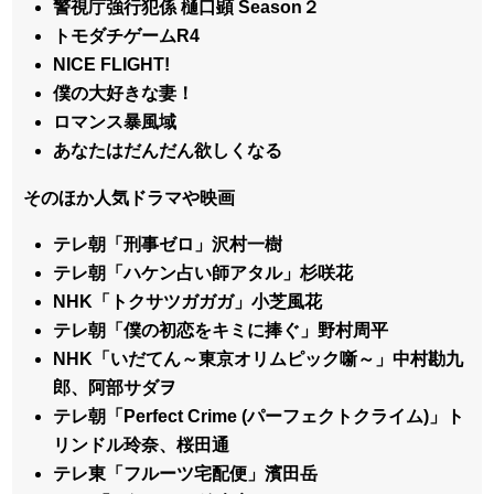
警視庁強行犯係 樋口顕 Season２
トモダチゲームR4
NICE FLIGHT!
僕の大好きな妻！
ロマンス暴風域
あなたはだんだん欲しくなる
そのほか人気ドラマや映画
テレ朝「刑事ゼロ」沢村一樹
テレ朝「ハケン占い師アタル」杉咲花
NHK「トクサツガガガ」小芝風花
テレ朝「僕の初恋をキミに捧ぐ」野村周平
NHK「いだてん～東京オリムピック噺～」中村勘九
郎、阿部サダヲ
テレ朝「Perfect Crime (パーフェクトクライム)」ト
リンドル玲奈、桜田通
テレ東「フルーツ宅配便」濱田岳