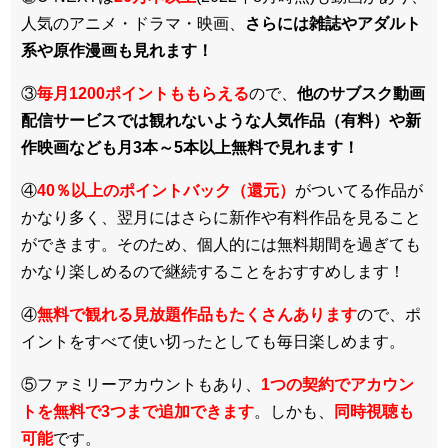
人気のアニメ・ドラマ・映画、
さらには雑誌やアダルト
系や原作漫画も見れます！
③
毎月1200ポイントももらえる
ので、
他のサブスク動画
配信サービスでは観れないような人気作品（有料）や新
作映画なども月3本～5本以上無料で見れます！
④
40％以上のポイントバック（還元）
がついてる作品が
かなり多く、翌月にはさらに新作や有料作品を見ること
ができます。そのため、個人的には無料期間を過ぎても
かなり楽しめるので継続することをおすすめします！
④
無料で観れる見放題作品もたくさんあります
ので、ポ
イントをすべて使い切ったとしても毎日楽しめます。
⑤ファミリーアカウントもあり、
1つの契約でアカウン
トを無料で3つまで追加できます
。しかも、
同時視聴も
可能
です。