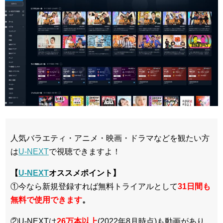
人気バラエティ・アニメ・映画・ドラマなどを観たい方
は
U-NEXT
で視聴できますよ！
【
U-NEXT
オススメポイント】
①今なら新規登録すれば無料トライアルとして
3
1日間も
無料で使用できます
。
②U-NEXTは
26万本以上
(2022年8月時点)も動画があり、