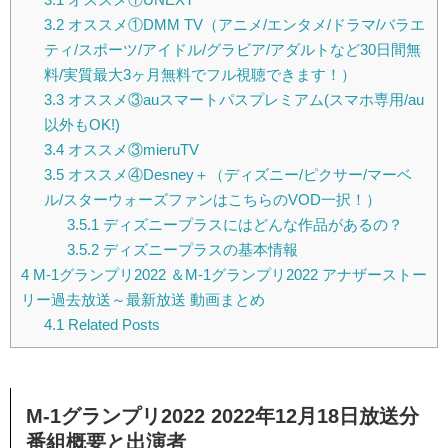
3.2
オススメ①DMM TV（アニメ/エンタメ/ドラマ/バラエ
ティ/スポーツ/アイドル/グラビア/アダルトなど30日間無
料/実質最大3ヶ月無料でフル視聴できます！）
3.3
オススメ③auスマートパスプレミアム(スマホ専用/au
以外もOK!)
3.4
オススメ③mieruTV
3.5
オススメ④Desney＋（ディズニー/ピクサー/マーベ
ル/スターウォーズファンはこちらのVOD一択！）
3.5.1
ディズニープラスにはどんな作品があるの？
3.5.2
ディズニープラスの基本情報
4
M-1グランプリ2022 ＆M-1グランプリ2022 アナザーストー
リー過去放送～最新放送 動画まとめ
4.1
Related Posts
M-1グランプリ2022 2022年12月18日放送分
番組概要と出演者