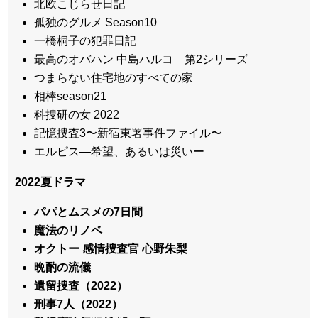
北欧こじらせ日記
孤独のグルメ Season10
一橋桐子の犯罪日記
最高のオバハン 中島ハルコ 第2シリーズ
つまらない住宅地のすべての家
相棒season21
科捜研の女 2022
記憶捜査3〜新宿東署事件ファイル〜
エルピス―希望、あるいは災いー
2022夏ドラマ
パパとムスメの7日間
魔法のリノベ
オクトー 感情捜査官 心野朱梨
晩酌の流儀
遺留捜査（2022）
刑事7人（2022）