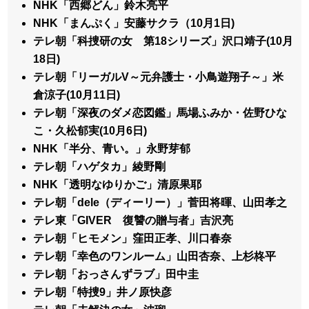
NHK「西郷どん」鈴木亮平
NHK「まんぷく」安藤サクラ（10月1日)
テレ朝「科捜研の女 第18シリーズ」沢口靖子(10月
18日)
テレ朝「リーガルV～元弁護士・小鳥遊翔子～」米
倉涼子(10月11日)
テレ朝「深夜のダメ恋図鑑」馬場ふみか・佐野ひな
こ・久松郁実(10月6日)
NHK「半分、青い。」永野芽郁
テレ朝「ハゲタカ」綾野剛
NHK「透明なゆりかご」清原果耶
テレ朝「dele（ディーリー）」菅田将暉、山田孝之
テレ東「GIVER 復讐の贈与者」吉沢亮
テレ朝「ヒモメン」窪田正孝、川口春奈
テレ朝「幸色のワンルーム」山田杏奈、上杉柊平
テレ朝「おっさんずラブ」田中圭
テレ朝「特捜9」井ノ原快彦