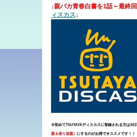
↓親バカ青春白書を1話～最終
ィスカス
↓
※初めてTSUTAYAディスカスに登録される方は3
題＆借り放題）
にするのがお得でオススメです！！