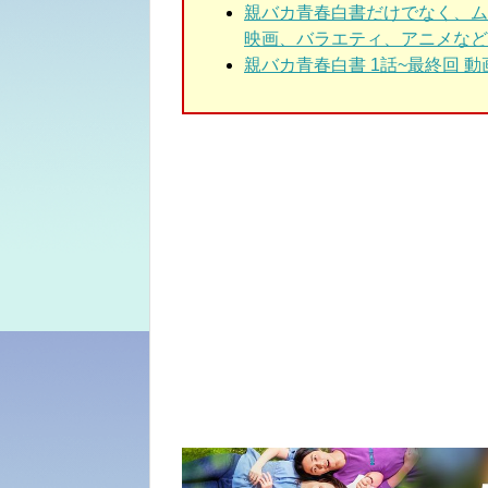
親バカ青春白書だけでなく、ム
映画、バラエティ、アニメなど
親バカ青春白書 1話~最終回 