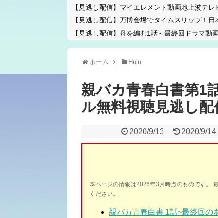
【見逃し配信】マイエレメント動画地上波テレ
【見逃し配信】万博会場でタイムスリップ！日
【見逃し配信】舟を編む1話～最終回ドラマ動画
ホーム
Hulu
親バカ青春白書第1
ル無料視聴見逃し配
2020/9/13
2020/9/14
本ページの情報は2026年3月時点のものです。 
ください。
親バカ青春白書 1話~最終回の