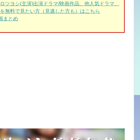
ロツヨシ(主演)出演ドラマ/映画作品、他人気ドラマ、
を無料で見たい方（見逃した方も）はこちら
動画まとめ