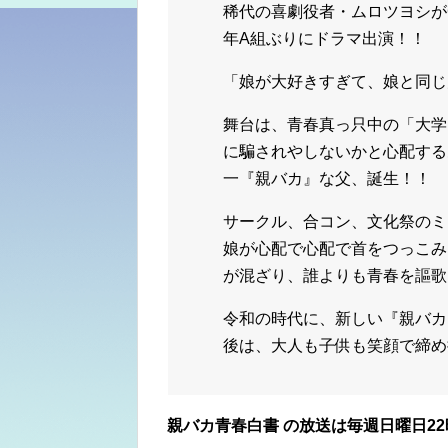
稀代の喜劇役者・ムロツヨシが
年A組ぶりにドラマ出演！！
「娘が大好きすぎて、娘と同じ
舞台は、青春真っ只中の「大学
に騙されやしないかと心配する
一『親バカ』な父、誕生！！
サークル、合コン、文化祭のミ
娘が心配で心配で首をつっこみ
が混ざり、誰よりも青春を謳歌
令和の時代に、新しい『親バカ
後は、大人も子供も笑顔で締め
親バカ青春白書 の放送は毎週日曜日2