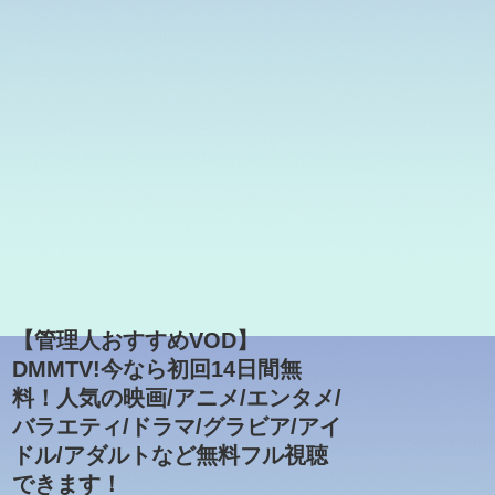
【管理人おすすめVOD】
DMMTV!今なら初回14日間無
料！人気の映画/アニメ/エンタメ/
バラエティ/ドラマ/グラビア/アイ
ドル/アダルトなど無料フル視聴
できます！