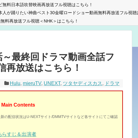
ビ無料日本語吹替映画再放送フル視聴はこちら！
本人が踊りたい神曲ベスト30金曜ロードショー動画無料再放送フル視聴
無料再放送フル視聴＜NHK＞はこちら！
話～最終回ドラマ動画全話フ
信再放送はこちら！
Hulu
,
mieruTV
,
UNEXT
,
ツタヤディスカス
,
ドラマ
Main Contents
最新の配信状況はU-NEXTサイト/DMMTVサイトなど各サイトにてご確認
あらすじ＆出演者