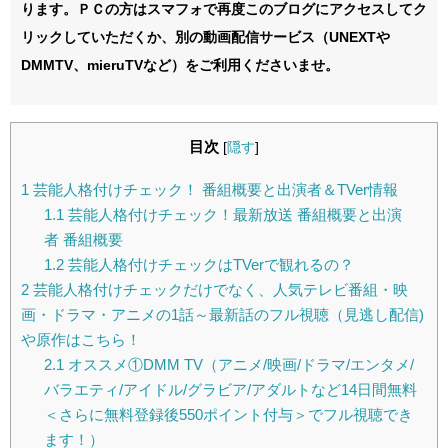
ります。ＰＣの方はスマフォで再度このブログにアクセスしてク
リックしていただくか、別の動画配信サービス（UNEXTや
DMMTV、mieruTVなど）をご利用くださいませ。
目次
[
隠す
]
1
芸能人格付けチェック！ 番組概要と出演者＆TVer情報
1.1
芸能人格付けチェック！最新放送 番組概要と出演
者 番組概要
1.2
芸能人格付けチェックはTVerで観れるの？
2
芸能人格付けチェックだけでなく、人気テレビ番組・映
画・ドラマ・アニメの1話～最新話のフル視聴（見逃し配信)
や原作はこちら！
2.1
オススメ①DMM TV（アニメ/映画/ドラマ/エンタメ/
バラエティ/アイドル/グラビア/アダルトなど14日間無料
＜さらに無料登録後550ポイント付与＞でフル視聴でき
ます！）