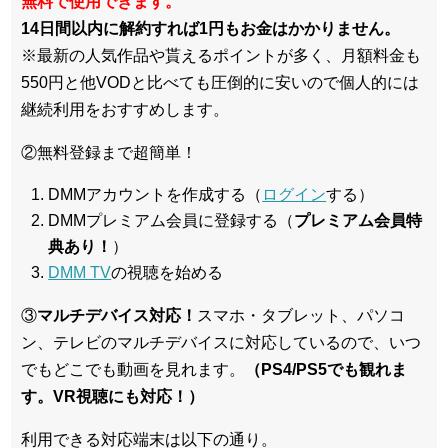
無料で使用できます。
14日間以内に解約すれば1円もお金はかかりません。
※最新の人気作品や貰えるポイントが多く、月額料金も
550円と他VODと比べても圧倒的に安いので個人的には
継続利用をおすすめします。
②無料登録まで超簡単！
DMMアカウントを作成する（
ログイン
する）
DMMプレミアム会員に登録する（
プレミアム会員特
典あり！
）
DMM TV
の視聴を始める
③
マルチデバイス対応！
スマホ・タブレット、パソコ
ン、テレビのマルチデバイスに対応している
ので、いつ
でもどこでも動画を見れます。
（PS4/PS5でも観れま
す。VR視聴にも対応！）
利用できる対応端末は以下の通り。