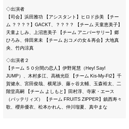
◇出演者
【司会】浜田雅功 【アシスタント】ヒロド歩美 【チー
ム ？？？？】GACKT、？？？？ 【チーム 天童恵美子】
天童よしみ、上沼恵美子 【チーム アニバーサリー】郷
ひろみ、倖田來未 【チーム おコメの女＆再会】大地真
央、竹内涼真
◇出演者２
【チーム ５０分間の恋人】伊野尾慧（Hey! Say!
JUMP）、木村多江、高橋光臣 【チーム Kis-My-Ft2】千
賀健永、宮田俊哉、横尾渉、藤ヶ谷太輔、玉森裕太、二
階堂高嗣 【チーム よしもと】田村淳、寺家・エース
（バッテリィズ） 【チーム FRUITS ZIPPER】鎮西寿々
歌、櫻井優衣、松本かれん、仲川瑠夏、真中まな