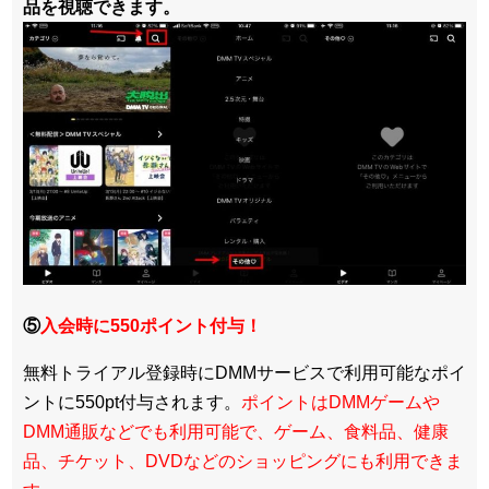
品を視聴できます。
⑤
入会時に550ポイント付与！
無料トライアル登録時にDMMサービスで利用可能なポイ
ントに550pt付与されます。
ポイントはDMMゲームや
DMM通販などでも利用可能で、ゲーム、食料品、健康
品、チケット、DVDなどのショッピングにも利用できま