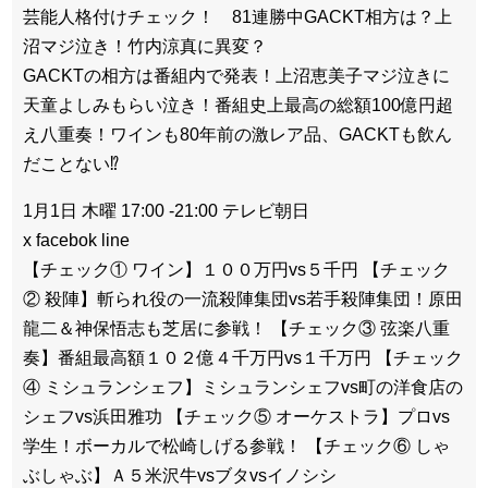
芸能人格付けチェック！ 81連勝中GACKT相方は？上
沼マジ泣き！竹内涼真に異変？
GACKTの相方は番組内で発表！上沼恵美子マジ泣きに
天童よしみもらい泣き！番組史上最高の総額100億円超
え八重奏！ワインも80年前の激レア品、GACKTも飲ん
だことない⁉
1月1日 木曜 17:00 -21:00 テレビ朝日
x facebok line
【チェック① ワイン】１００万円vs５千円 【チェック
② 殺陣】斬られ役の一流殺陣集団vs若手殺陣集団！原田
龍二＆神保悟志も芝居に参戦！ 【チェック③ 弦楽八重
奏】番組最高額１０２億４千万円vs１千万円 【チェック
④ ミシュランシェフ】ミシュランシェフvs町の洋食店の
シェフvs浜田雅功 【チェック⑤ オーケストラ】プロvs
学生！ボーカルで松崎しげる参戦！ 【チェック⑥ しゃ
ぶしゃぶ】Ａ５米沢牛vsブタvsイノシシ