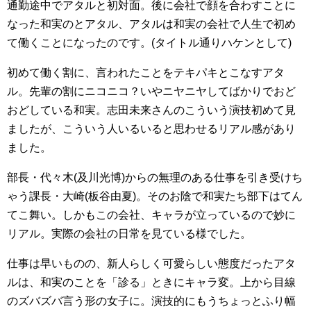
通勤途中でアタルと初対面。後に会社で顔を合わすことに
なった和実のとアタル、アタルは和実の会社で人生で初め
て働くことになったのです。(タイトル通りハケンとして)
初めて働く割に、言われたことをテキパキとこなすアタ
ル。先輩の割にニコニコ？いやニヤニヤしてばかりでおど
おどしている和実。志田未来さんのこういう演技初めて見
ましたが、こういう人いるいると思わせるリアル感があり
ました。
部長・代々木(及川光博)からの無理のある仕事を引き受けち
ゃう課長・大崎(板谷由夏)。そのお陰で和実たち部下はてん
てこ舞い。しかもこの会社、キャラが立っているので妙に
リアル。実際の会社の日常を見ている様でした。
仕事は早いものの、新人らしく可愛らしい態度だったアタ
ルは、和実のことを「診る」ときにキャラ変。上から目線
のズバズバ言う形の女子に。演技的にもうちょっとふり幅