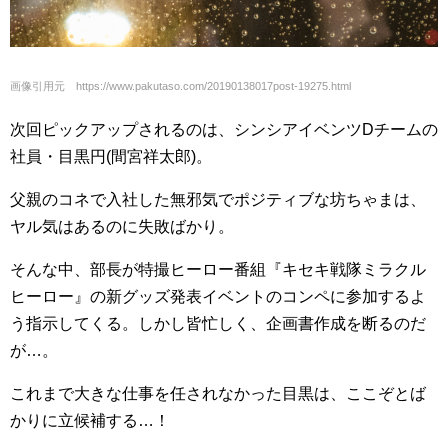
画像引用元 https://www.pakutaso.com/20190138017post-19275.html
次回ピックアップされるのは、シンシアイベンツDチームの
社員・目黒円(間宮祥太郎)。
父親のコネで入社した無邪気でポジティブな坊ちゃまは、
ヤル気はあるのに失敗ばかり。
そんな中、部長が特撮ヒーロー番組『キセキ戦隊ミラクル
ヒーロー』の新グッズ発表イベントのコンペに参加するよ
う指示してくる。しかし皆忙しく、企画書作成を断るのだ
が…。
これまで大きな仕事を任されなかった目黒は、ここぞとば
かりに立候補する…！