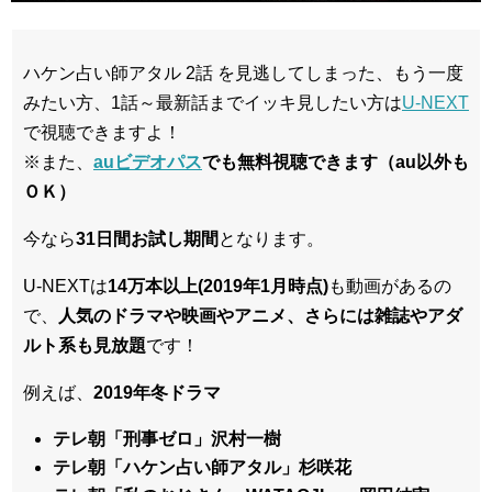
ハケン占い師アタル 2話 を見逃してしまった、もう一度
みたい方、1話～最新話までイッキ見したい方は
U-NEXT
で視聴できますよ！
※また、
auビデオパス
でも無料視聴できます（au以外も
ＯＫ）
今なら
31日間
お試し期間
となります。
U-NEXTは
14万本以上(2019年1月時点)
も動画があるの
で、
人気のドラマや映画やアニメ、さらには雑誌やアダ
ルト系も見放題
です！
例えば、
2019年冬ドラマ
テレ朝「刑事ゼロ」沢村一樹
テレ朝「ハケン占い師アタル」杉咲花