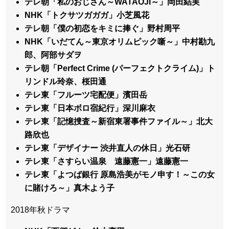
テレ朝「私のおじさん～WATAOJI～」岡田結実
NHK「トクサツガガガ」小芝風花
テレ朝「僕の初恋をキミに捧ぐ」野村周平
NHK「いだてん～東京オリムピック噺～」中村勘九
郎、阿部サダヲ
テレ朝「Perfect Crime (パーフェクトクライム)」ト
リンドル玲奈、桜田通
テレ東「フルーツ宅配便」濱田岳
テレ東「日本ボロ宿紀行」深川麻衣
テレ東「記憶捜査～新宿東署事件ファイル～」北大
路欣也
テレ東「デザイナー 渋井直人の休日」光石研
テレ東「さすらい温泉 遠藤憲一」遠藤憲一
テレ東「よつば銀行 原島浩美がモノ申す！～この女
に賭けろ～」真木よう子
2018年秋ドラマ