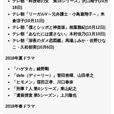
テレ朝「科捜研の女 第18シリーズ」沢口靖子(10月
18日)
テレ朝「リーガルV～元弁護士・小鳥遊翔子～」米
倉涼子(10月11日)
テレ朝「僕とシッポと神楽坂」相葉雅紀(10月12日)
テレ朝「あなたには渡さない」木村佳乃(11月10日)
テレ朝「深夜のダメ恋図鑑」馬場ふみか・佐野ひな
こ・久松郁実(10月6日)
2018年夏ドラマ
「ハゲタカ」綾野剛
「dele（ディーリー）」菅田将暉、山田孝之
「ヒモメン」窪田正孝、川口春奈
「刑事７人 第4シリーズ」東山紀之
「遺留捜査 第5シーズン」上川隆也
2018年春ドラマ