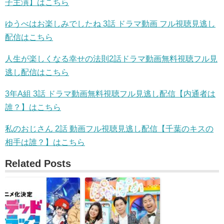
子主演】はこちら
ゆうべはお楽しみでしたね 3話 ドラマ動画 フル視聴見逃し
配信はこちら
人生が楽しくなる幸せの法則2話ドラマ動画無料視聴フル見
逃し配信はこちら
3年A組 3話 ドラマ動画無料視聴フル見逃し配信【内通者は
誰？】はこちら
私のおじさん 2話 動画フル視聴見逃し配信【千葉のキスの
相手は誰？】はこちら
Related Posts