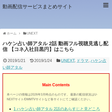
動画配信サービスまとめサイト
ホーム
UNEXT
ハケン占い師アタル 2話 動画フル視聴見逃し配
信 【コネ入社目黒円】はこちら
2019/1/21
2019/1/24
UNEXT
,
ドラマ
,
ハケン占
い師アタル
Main Contents
本ページの情報は2026年3月時点のものです。 最新の配信状況はU-
NEXTサイト/DMMTVサイトなど各サイトにてご確認ください。
1 ハケン占い師アタル 2話
のあらすじと見どころ