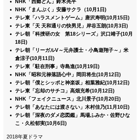
NHK「西郷どん」鈴木亮平
NHK「まんぷく」安藤サクラ（10月1日)
テレ東「ハラスメントゲーム」唐沢寿明(10月15日)
テレ東「天 天和通りの快男児」岸谷五朗(10月3日)
テレ朝「科捜研の女 第18シリーズ」沢口靖子(10月
18日)
テレ朝「リーガルV～元弁護士・小鳥遊翔子～」米
倉涼子(10月11日)
テレ東「駐在刑事」寺島進(10月19日)
NHK「昭和元禄落語心中」岡田将生(10月12日)
テレ朝「僕とシッポと神楽坂」相葉雅紀(10月12日)
テレ東「忘却のサチコ」高畑充希(10月12日)
NHK「フェイクニュース」北川景子(10月20日)
テレ朝「あなたには渡さない」木村佳乃(11月10日)
テレ朝「深夜のダメ恋図鑑」馬場ふみか・佐野ひな
こ・久松郁実(10月6日)
2018年夏ドラマ