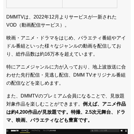
DMMTVは、2022年12月よりサービスが一新された
VOD（動画配信サービス）。
映画・アニメ・ドラマをはじめ、バラエティ番組やアイ
ドル番組といった様々なジャンルの動画を配信してお
り、総作品数は約16万本を超えています。
特にアニメジャンルに力が入っており、地上波放送に合
わせた先行配信・見逃し配信、DMM TVオリジナル番組
の配信などを楽しめます。
また、DMMTVのプレミアム会員になることで、見放題
対象作品を楽しむことができます。
例えば、アニメ作品
は約4,200作品が見放題です。特撮、2.5次元舞台、ドラ
マ、映画、バラエティなども豊富です。