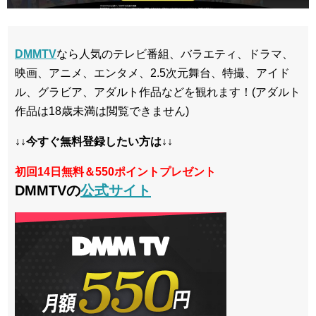
DMMTV
なら人気のテレビ番組、バラエティ、ドラマ、
映画、アニメ、エンタメ、2.5次元舞台、特撮、アイド
ル、グラビア、アダルト作品などを観れます！(アダルト
作品は18歳未満は閲覧できません)
↓↓今すぐ無料登録したい方は↓↓
初回14日無料＆550ポイントプレゼント
DMMTVの
公式サイト