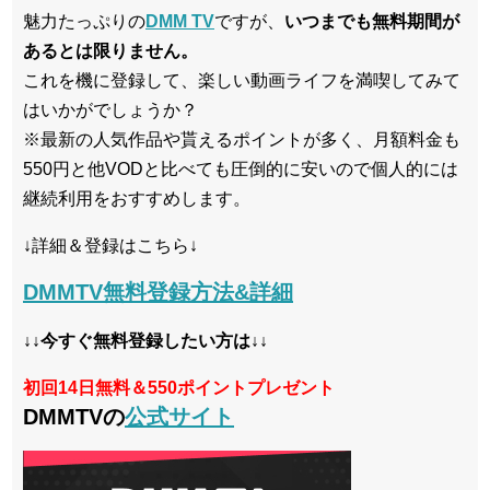
魅力たっぷりの
DMM TV
ですが、
いつまでも無料期間が
あるとは限りません。
これを機に登録して、楽しい動画ライフを満喫してみて
はいかがでしょうか？
※最新の人気作品や貰えるポイントが多く、月額料金も
550円と他VODと比べても圧倒的に安いので個人的には
継続利用をおすすめします。
↓詳細＆登録はこちら↓
DMMTV無料登録方法&詳細
↓↓今すぐ無料登録したい方は↓↓
初回14日無料＆550ポイントプレゼント
DMMTVの
公式サイト