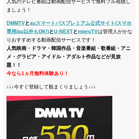
人気のテレビ番組は動画配信サービスで無料フル視聴し
ましょう！
DMMTV
と
auスマートパスプレミアム公式サイト(スマホ
専用/au以外もOK!)
と
U-NEXT
と
mieruTV
は管理人がかな
りおすすめする動画配信サービスです！
人気映画・ドラマ・韓国作品・音楽番組・歌番組・アニ
メ・グラビア・アイドル・アダルト作品などが見放
題！！
今なら1ヵ月無料体験あり！
↓↓↓今すぐ登録して観まくりましょう↓↓↓