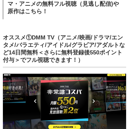
マ・アニメの無料フル視聴（見逃し配信)や
原作はこちら！
オススメ①DMM TV（アニメ/映画/ドラマ/エン
タメ/バラエティ/アイドル/グラビア/アダルトな
ど14日間無料＜さらに無料登録後550ポイント
付与＞でフル視聴できます！）