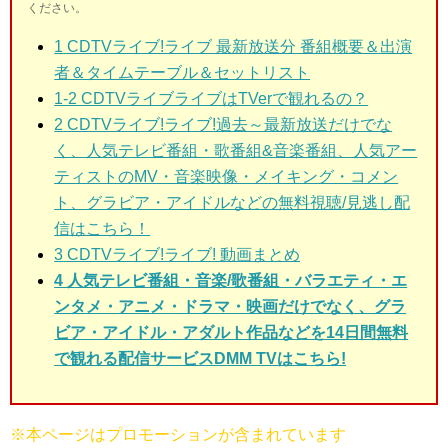
ください。
1
CDTVライブ!ライブ 最新放送分 番組概要＆出演
者＆タイムテーブル＆セットリスト
1-2 CDTVライブライブはTVerで観れるの？
2
CDTVライブ!ライブ!過去～最新放送だけでな
く、人気テレビ番組・歌番組&音楽番組、人気アー
ティストのMV・音楽映像・メイキング・コメン
ト、グラビア・アイドルなどの無料視聴/見逃し配
信はこちら！
3
CDTVライブ!ライブ! 動画まとめ
4 人気テレビ番組・音楽/歌番組・バラエティ・エ
ンタメ・アニメ・ドラマ・映画だけでなく、グラ
ビア・アイドル・アダルト作品などを14日間無料
で観れる配信サービスDMM TVはこちら!
※本ページはプロモーションが含まれています