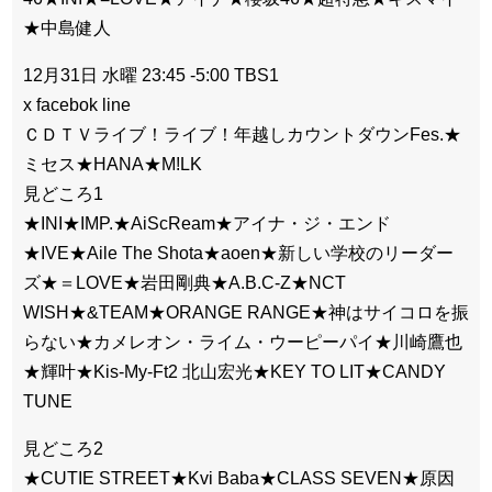
★中島健人
12月31日 水曜 23:45 -5:00 TBS1
x facebok line
ＣＤＴＶライブ！ライブ！年越しカウントダウンFes.★
ミセス★HANA★M!LK
見どころ1
★INI★IMP.★AiScReam★アイナ・ジ・エンド
★IVE★Aile The Shota★aoen★新しい学校のリーダー
ズ★＝LOVE★岩田剛典★A.B.C-Z★NCT
WISH★&TEAM★ORANGE RANGE★神はサイコロを振
らない★カメレオン・ライム・ウーピーパイ★川崎鷹也
★輝叶★Kis-My-Ft2 北山宏光★KEY TO LIT★CANDY
TUNE
見どころ2
★CUTIE STREET★Kvi Baba★CLASS SEVEN★原因