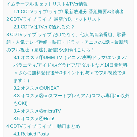
イムテーブル＆セットリスト&TVer情報
1.1
CDTVライブ!ライブ! 最新放送分 番組概要&出演者
2
CDTVライブ!ライブ! 最新放送 セットリスト
2.1
CDTVはTVerで観れるの？
3
CDTVライブ!ライブ!だけでなく、他人気音楽番組、歌番
組・人気テレビ番組・映画・ドラマ・アニメの1話～最新話
のフル視聴（見逃し配信)や原作はこちら！
3.1
オススメ①DMM TV（アニメ/映画/ドラマ/エンタメ/
バラエティ/アイドル/グラビア/アダルトなど14日間無料
＜さらに無料登録後550ポイント付与＞でフル視聴でき
ます！）
3.2
オススメ②UNEXT
3.3
オススメ③auスマートプレミアム(スマホ専用/au以外
もOK!)
3.4
オススメ③mieruTV
3.5
オススメ④Hulu!
4
CDTVライブ!ライブ! 動画まとめ
4.1
Related Posts