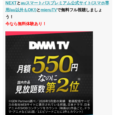
NEXT
と
auスマートパスプレミアム公式サイト(スマホ専
用/au以外もOK!)
と
mieruTV
で無料フル視聴しましょ
う
！
今なら無料体験あり！