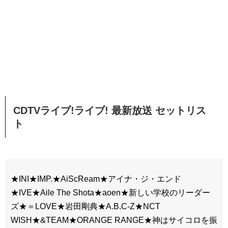
CDTVライブ!ライブ! 最新放送 セットリス
ト
★INI★IMP.★AiScReam★アイナ・ジ・エンド
★IVE★Aile The Shota★aoen★新しい学校のリーダー
ズ★＝LOVE★岩田剛典★A.B.C-Z★NCT
WISH★&TEAM★ORANGE RANGE★神はサイコロを振