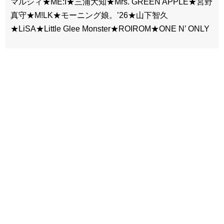
マルシィ★ME:I★三浦大知★Mrs. GREEN APPLE★宮野
真守★M!LK★モーニング娘。’26★山下智久
★LiSA★Little Glee Monster★ROIROM★ONE N’ ONLY