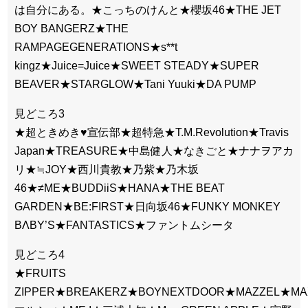
は自分にある。★こっちのけんと★櫻坂46★THE JET
BOY BANGERZ★THE
RAMPAGEGENERATIONS★s**t
kingz★Juice=Juice★SWEET STEADY★SUPER
BEAVER★STARGLOW★Tani Yuuki★DA PUMP
見どころ3
★超ときめき♥宣伝部★超特急★T.M.Revolution★Travis
Japan★TREASURE★中島健人★なきごと★ナナヲアカ
リ★≒JOY★西川貴教★乃紫★乃木坂
46★≠ME★BUDDiiS★HANA★THE BEAT
GARDEN★BE:FIRST★日向坂46★FUNKY MONKEY
BΛBY’S★FANTASTICS★ファントムシータ
見どころ4
★FRUITS
ZIPPER★BREAKERZ★BOYNEXTDOOR★MAZZEL★M