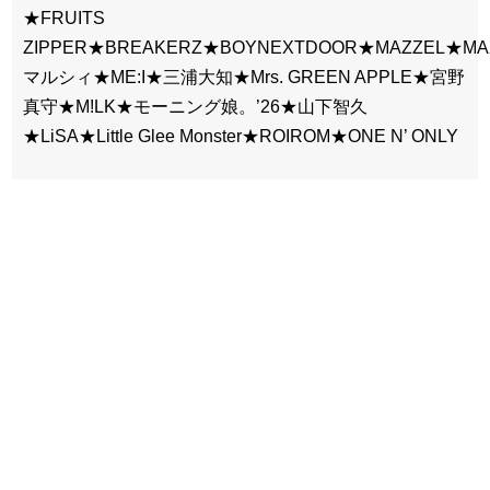
★FRUITS
ZIPPER★BREAKERZ★BOYNEXTDOOR★MAZZEL★M
マルシィ★ME:I★三浦大知★Mrs. GREEN APPLE★宮野
真守★M!LK★モーニング娘。’26★山下智久
★LiSA★Little Glee Monster★ROIROM★ONE N’ ONLY