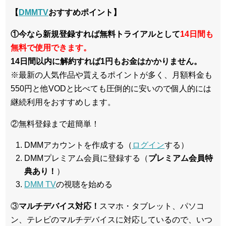
【
DMMTV
おすすめポイント】
①今なら新規登録すれば無料トライアルとして
14日間も
無料で使用できます。
14日間以内に解約すれば1円もお金はかかりません。
※最新の人気作品や貰えるポイントが多く、月額料金も
550円と他VODと比べても圧倒的に安いので個人的には
継続利用をおすすめします。
②無料登録まで超簡単！
DMMアカウントを作成する（
ログイン
する）
DMMプレミアム会員に登録する（
プレミアム会員特
典あり！
）
DMM TV
の視聴を始める
③
マルチデバイス対応！
スマホ・タブレット、パソコ
ン、テレビのマルチデバイスに対応している
ので、いつ