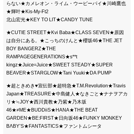
らない★カメレオン・ライム・ウーピーパイ★川崎鷹也
★輝叶★Kis-My-Ft2
北山宏光★KEY TO LIT★CANDY TUNE
★CUTIE STREET★Kvi Baba★CLASS SEVEN★原因
は自分にある。★こっちのけんと★櫻坂46★THE JET
BOY BANGERZ★THE
RAMPAGEGENERATIONS★s**t
kingz★Juice=Juice★SWEET STEADY★SUPER
BEAVER★STARGLOW★Tani Yuuki★DA PUMP
★超ときめき♥宣伝部★超特急★T.M.Revolution★Travis
Japan★TREASURE★中島健人★なきごと★ナナヲアカ
リ★≒JOY★西川貴教★乃紫★乃木坂
46★≠ME★BUDDiiS★HANA★THE BEAT
GARDEN★BE:FIRST★日向坂46★FUNKY MONKEY
BΛBY’S★FANTASTICS★ファントムシータ