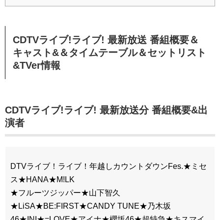
CDTVライブ!ライブ! 最新放送 番組概要＆
キャスト&＆タイムテーブル＆セットリスト
&TVer情報
CDTVライブ!ライブ! 最新放送分 番組概要&出
演者
DTVライブ！ライブ！年越しカウントダウンFes.★ミセ
ス★HANA★M!LK
★フルーツジッパー★山下智久
★LiSA★BE:FIRST★CANDY TUNE★乃木坂
46★INI★=LOVE★アイナ★櫻坂46★超特急★キスマイ