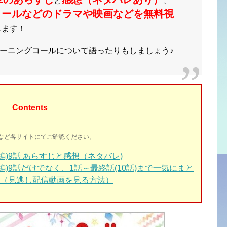
と
、
コールなどのドラマや映画など
を無料視
します！
ーニングコールについて語ったりもしましょう♪
Contents
イトなど各サイトにてご確認ください。
)9話 あらすじと感想（ネタバレ)
編)9話だけでなく、1話～最終話(10話)まで一気にまと
（見逃し配信動画を見る方法）