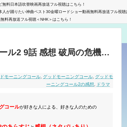
ビ無料日本語吹替映画再放送フル視聴はこちら！
本人が踊りたい神曲ベスト30金曜ロードショー動画無料再放送フル視聴
無料再放送フル視聴＜NHK＞はこちら！
ル2 9話 感想 破局の危機…
ドモーニングコール
,
グッドモーニングコール
,
グッドモ
ーニングコール2の感想
,
ドラマ
グコール
が好きな人による、好きな人のための
2のあらすじ
感想（ネタバレあり）