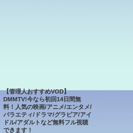
【管理人おすすめVOD】
DMMTV!今なら初回14日間無
料！人気の映画/アニメ/エンタメ/
バラエティ/ドラマ/グラビア/アイ
ドル/アダルトなど無料フル視聴
できます！