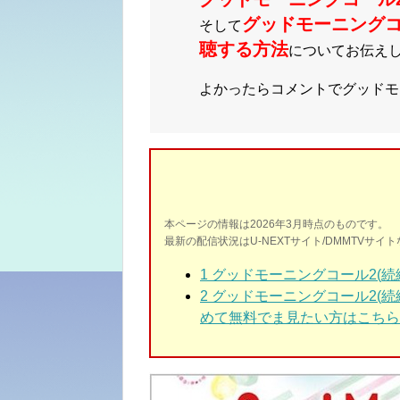
グッドモーニング
そして
聴する方法
についてお伝え
よかったらコメントでグッドモ
本ページの情報は2026年3月時点のものです。
最新の配信状況はU-NEXTサイト/DMMTVサ
1
グッドモーニングコール2(続編
2 グッドモーニングコール2(続
めて
無料でま見たい方はこちら