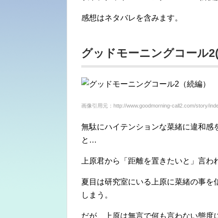
感想はネタバレを含みます。
グッドモーニングコール2(
画像引用元：http://www.goodmorning-call2.com/story/inde
無駄にハイテンションな菜緒に違和感
と…
上原君から「距離を置きたいと」言わ
夏目は研究室にいる上原に菜緒の事を
しまう。
だが、上原は無言で何も言わない態度