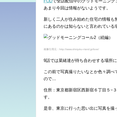
FOD
で全話配信中のグッドモーニング
あまり今回は情報がないようです。
新しく二人が住み始めた住宅の情報も
にあるのかは知らないと言われている
画像引用元：http://www.shinjuku-i-land.jp/love/
9話では菜緒達が待ち合わせする場所
この前で写真撮りたいなとか色々調べ
ので…
住所：東京都新宿区西新宿６丁目５−
す。
是非、東京に行った思い出に写真を撮