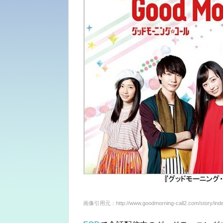
画像引用元：http://www.goodmorning-call2.com/story/inde