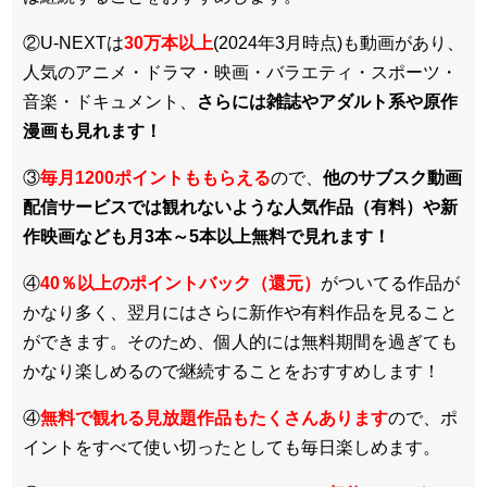
②U-NEXTは
30万本以上
(2024年3月時点)も動画があり、
人気のアニメ・ドラマ・映画・バラエティ・スポーツ・
音楽・ドキュメント、
さらには雑誌やアダルト系や原作
漫画も見れます！
③
毎月1200ポイントももらえる
ので、
他のサブスク動画
配信サービスでは観れないような人気作品（有料）や新
作映画なども月3本～5本以上無料で見れます！
④
40％以上のポイントバック（還元）
がついてる作品が
かなり多く、翌月にはさらに新作や有料作品を見ること
ができます。そのため、個人的には無料期間を過ぎても
かなり楽しめるので継続することをおすすめします！
④
無料で観れる見放題作品もたくさんあります
ので、ポ
イントをすべて使い切ったとしても毎日楽しめます。