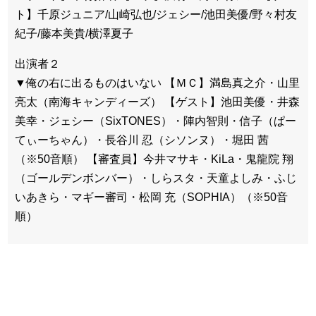
ト】千原ジュニア/山崎弘也/ジェシー/池田美優/野々村友
紀子/藤本美貴/横澤夏子
出演者２
▼俺の右に出るものはいない 【ＭＣ】満島真之介・山里
亮太（南海キャンディーズ） 【ゲスト】池田美優・井森
美幸・ジェシー（SixTONES）・陣内智則・信子（ぱー
てぃーちゃん）・長谷川 忍（シソンヌ）・堀田 茜
（※50音順） 【審査員】今井マサキ・KiLa・鬼龍院 翔
（ゴールデンボンバー）・しらスタ・天童よしみ・ふじ
いあきら・マギー審司・松岡 充（SOPHIA）（※50音
順）