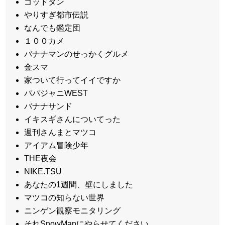
ゴッドタン
やりすぎ都市伝説
なんでも鑑定団
１００カメ
バナナマンのせっかくグルメ
金スマ
家ついて行ってイイですか
パパジャニWEST
バナナサンド
イキスギさんについてった
週刊さんまとマツコ
アイアム冒険少年
THE夜会
NIKE.TSU
あなたの1週間、壁にしました
マツコの知らない世界
ニンゲン観察モニタリング
それSnowManにやらせてください