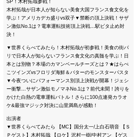
SP！木村拓哉参戦！
木村拓哉が日本人が知らない美食大国フランス食文化を
学ぶ！アメリカデカ盛りvs双子▼禁断の頂上決戦！サザ
ン激似No.1は？電車運転技術頂上決戦…駅ビタ止め対
決！
▼世界くらべてみたら！木村拓哉が初参戦！美食の街パ
リで日本人が知らないフランス食文化の真髄を学ぶ！日
本とは別物？本場のカマンベールチーズとは？★はらぺ
こツインズvsフロリダ海鮮＆バターのモンスターパスタ
▼今夜ついにパフォーマンス別頂上決戦が開幕！ジェシ
ー衝撃…サザン激似モノマネNo.1は？前代未聞！誇りを
かけた白熱の電車運転バトル！さらに100点連発カラオ
ケ&最強マジック対決に山里満島が感動！
出演者
▼世界くらべてみたら 【MC】国分太一/上白石萌音 【Ｓ
Ｐゲスト】木村拓哉 【ロケ】沢村一樹/中村アン 【ゲス