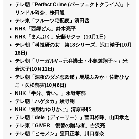
テレ朝「Perfect Crime (パーフェクトクライム)」ト
リンドル玲奈、桜田通
テレ東「フルーツ宅配便」濱田岳
NHK「西郷どん」鈴木亮平
NHK「まんぷく」安藤サクラ（10月1日)
テレ朝「科捜研の女 第18シリーズ」沢口靖子(10月
18日)
テレ朝「リーガルV～元弁護士・小鳥遊翔子～」米
倉涼子(10月11日)
テレ朝「深夜のダメ恋図鑑」馬場ふみか・佐野ひな
こ・久松郁実(10月6日)
NHK「半分、青い。」永野芽郁
テレ朝「ハゲタカ」綾野剛
NHK「透明なゆりかご」清原果耶
テレ朝「dele（ディーリー）」菅田将暉、山田孝之
テレ東「GIVER 復讐の贈与者」吉沢亮
テレ朝「ヒモメン」窪田正孝、川口春奈