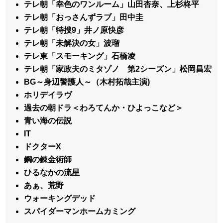
テレ朝「幸色のワンルーム」山田杏奈、上杉柊平
テレ朝「おっさんずラブ」田中圭
テレ朝「特捜9」井ノ原快彦
テレ朝「未解決の女」波瑠
テレ東「スモーキング」石橋凌
テレ朝「家政夫のミタゾノ 第2シーズン」松岡昌宏
BG～身辺警護人～（木村拓哉主演)
ホリデイラヴ
過去の朝ドラ＜わろてんか・ひよっこなど＞
青い海の伝説
IT
ドクターX
鋼の錬金術師
ひるなかの流星
あぁ、荒野
ウォーキングデッド
スパイダーマンホームカミング