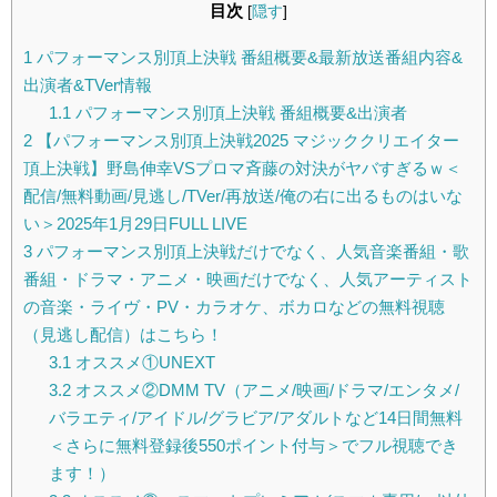
目次
[
隠す
]
1
パフォーマンス別頂上決戦 番組概要&最新放送番組内容&
出演者&TVer情報
1.1
パフォーマンス別頂上決戦 番組概要&出演者
2
【パフォーマンス別頂上決戦2025 マジッククリエイター
頂上決戦】野島伸幸VSプロマ斉藤の対決がヤバすぎるｗ＜
配信/無料動画/見逃し/TVer/再放送/俺の右に出るものはいな
い＞2025年1月29日FULL LIVE
3
パフォーマンス別頂上決戦だけでなく、人気音楽番組・歌
番組・ドラマ・アニメ・映画だけでなく、人気アーティスト
の音楽・ライヴ・PV・カラオケ、ボカロなどの無料視聴
（見逃し配信）はこちら！
3.1
オススメ①UNEXT
3.2
オススメ②DMM TV（アニメ/映画/ドラマ/エンタメ/
バラエティ/アイドル/グラビア/アダルトなど14日間無料
＜さらに無料登録後550ポイント付与＞でフル視聴でき
ます！）