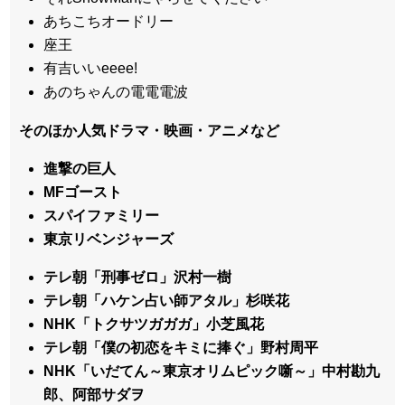
あちこちオードリー
座王
有吉いいeeee!
あのちゃんの電電電波
そのほか人気ドラマ・映画・アニメなど
進撃の巨人
MFゴースト
スパイファミリー
東京リベンジャーズ
テレ朝「刑事ゼロ」沢村一樹
テレ朝「ハケン占い師アタル」杉咲花
NHK「トクサツガガガ」小芝風花
テレ朝「僕の初恋をキミに捧ぐ」野村周平
NHK「いだてん～東京オリムピック噺～」中村勘九
郎、阿部サダヲ