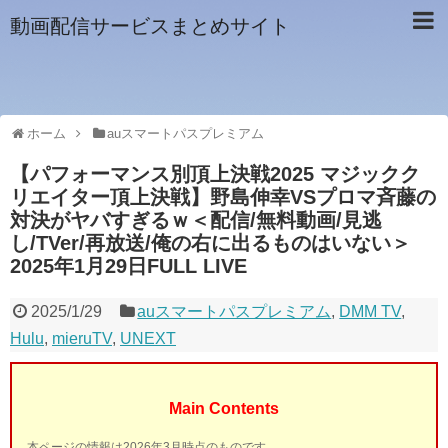
動画配信サービスまとめサイト
ホーム
auスマートパスプレミアム
【パフォーマンス別頂上決戦2025 マジックク
リエイター頂上決戦】野島伸幸VSプロマ斉藤の
対決がヤバすぎるｗ＜配信/無料動画/見逃
し/TVer/再放送/俺の右に出るものはいない＞
2025年1月29日FULL LIVE
2025/1/29
auスマートパスプレミアム
,
DMM TV
,
Hulu
,
mieruTV
,
UNEXT
Main Contents
本ページの情報は2026年3月時点のものです。