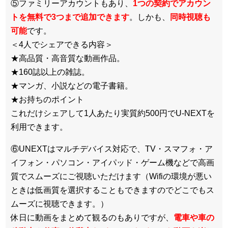
⑤ファミリーアカウントもあり、
1つの契約でアカウン
トを無料で3つまで追加できます
。しかも、
同時視聴も
可能
です。
＜4人でシェアできる内容＞
★高品質・高音質な動画作品。
★160誌以上の雑誌。
★マンガ、小説などの電子書籍。
★お持ちのポイント
これだけシェアして1人あたり実質約500円でU-NEXTを
利用できます。
⑥UNEXTはマルチデバイス対応で、TV・スマフォ・ア
イフォン・パソコン・アイパッド・ゲーム機などで高画
質でスムーズにご視聴いただけます（Wifiの環境が悪い
ときは低画質を選択することもできますのでどこでもス
ムーズに視聴できます。）
休日に動画をまとめて観るのもありですが、
電車や車の