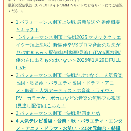
最新の配信状況はU-NEXTサイト/DMMTVサイトなど各サイトにてご確認
ください。
1
パフォーマンス別頂上決戦 最新放送分 番組概要
とキャスト
【パフォーマンス別頂上決戦2025 マジッククリエ
イター頂上決戦】野島伸幸VSプロマ斉藤の対決が
ヤバすぎるｗ＜配信/無料動画/見逃し/TVer/再放送/
俺の右に出るものはいない＞2025年1月29日FULL
LIVE
2 パフォーマンス別頂上決戦だけでなく
、人気音楽
番組・歌番組・バラエティ番組・ドラマ・アニ
メ・映画・人気アーティストの音楽・ライヴ・
PV、カラオケ、ボカロなどの音楽の無料フル視聴
(見逃し配信)はこちら！
3 パフォーマンス別頂上決戦
動画まとめ
4 人気テレビ番組・音楽・歌・バラエティ・エンタ
メ・アニメ・ドラマ・お笑い・2.5次元舞台・特撮