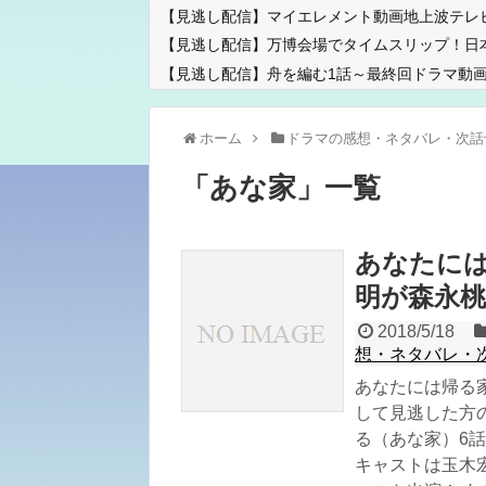
【見逃し配信】マイエレメント動画地上波テレ
【見逃し配信】万博会場でタイムスリップ！日
【見逃し配信】舟を編む1話～最終回ドラマ動画
ホーム
ドラマの感想・ネタバレ・次話
「
あな家
」
一覧
あなたには
明が森永桃
2018/5/18
想・ネタバレ・
あなたには帰る
して見逃した方
る（あな家）6話
キャストは玉木宏