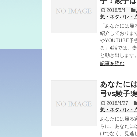
手！綾子
2018/5/4
想・ネタバレ・
「あなたには帰
紹介しておりま
やYOUTUBE
る」4話では、
と動き出します
記事を読む
あなたには
弓vs綾子
2018/4/27
想・ネタバレ・
あなたには帰る家
らに、あなたに
けでなく、見逃