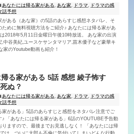
あなたには帰る家がある
,
あな家
,
ドラマ
,
ドラマの感
次話予想
家がある（あな家）の5話のあらすじ感想ネタバレ、そ
のために無料視聴方法をご紹介♪ あなたには帰る家があ
は2018年5月11日金曜日午後10時放送。 あな家の出演
,中谷美紀,ユースケサンタマリア,苗木優子など豪華キ
家のYoutube動画も紹介！
帰る家がある 5話 感想 綾子怖す
が死ぬ？
あなたには帰る家がある
,
あな家
,
ドラマ
,
ドラマの感
次話予想
る家がある」5話のあらすじと感想をネタバレ注意でご
♪ 「あなたには帰る家がある」6話のYOUTUBE予告動
おりますので、最後までお見逃しなく！ 「あなたには帰
話では、ついに太郎も不倫に気付いてしまいどんな行動