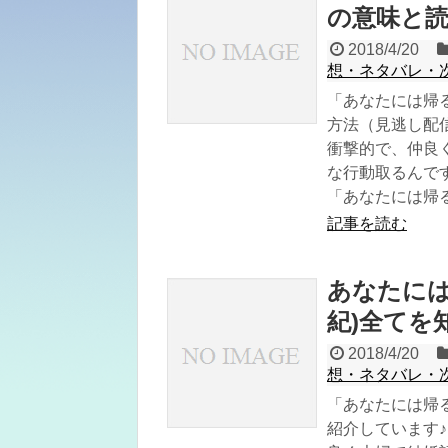
の意味と
2018/4/20
想・ネタバレ・
「あなたには帰
方法（見逃し配
衝撃的で、仲良
な行動取るんで
「あなたには帰る
記事を読む
あなたには
紀)全てを
2018/4/20
想・ネタバレ・
「あなたには帰
紹介しています