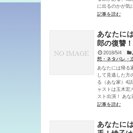
に出るのかが気
記事を読む
あなたには
郎の復讐！
2018/5/4
想・ネタバレ・
あなたには帰る
して見逃した方
る（あな家）4話
ャストは玉木宏,
スト出演！ あな家
記事を読む
あなたには