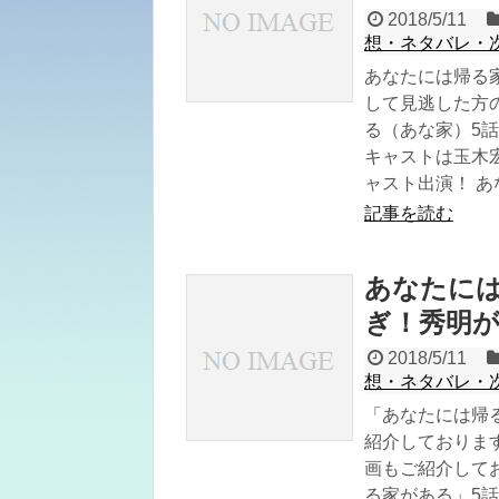
2018/5/11
想・ネタバレ・
あなたには帰る
して見逃した方
る（あな家）5話
キャストは玉木宏
ャスト出演！ あな
記事を読む
あなたには
ぎ！秀明
2018/5/11
想・ネタバレ・
「あなたには帰
紹介しております
画もご紹介して
る家がある」5