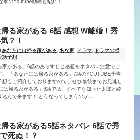
家のYoutube動画も紹介！
帰る家がある 6話 感想 W離婚！秀
浮気？！
あなたには帰る家がある
,
あな家
,
ドラマ
,
ドラマの感
次話予想
る家がある」6話のあらすじと感想をネタバレ注意でご
。 「あなたには帰る家がある」7話のYOUTUBE予告
予想もご紹介しておりますので、ぜひ最後までお見逃し
たには帰る家がある」6話では、すべてを知った太郎と綾
り込んで来ます！ どうなってしまうのか…
帰る家がある5話ネタバレ 6話で秀
死で死ぬ！？