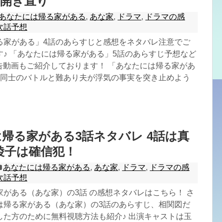
は開き直り
あなたには帰る家がある
,
あな家
,
ドラマ
,
ドラマの感
次話予想
る家がある」4話のあらすじと感想をネタバレ注意でご
す♪ 「あなたには帰る家がある」5話のあらすじ予想など
予告動画もご紹介しております！ 「あなたには帰る家があ
妻同士のバトルと難あり夫が浮気の事実を突き止めよう
。
帰る家がある3話ネタバレ 4話は真
!綾子は確信犯！
あなたには帰る家がある
,
あな家
,
ドラマ
,
ドラマの感
次話予想
がある（あな家）の3話 の感想ネタバレはこちら！ さ
は帰る家がある（あな家）の3話のあらすじ、相関図だ
した方のために無料視聴方法も紹介♪ 出演キャストは玉