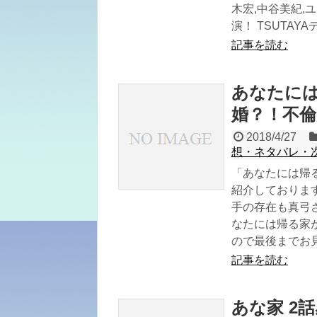
木宏,中谷美紀,
演！ TSUTA
記事を読む
あなたには
婚？！不
2018/4/27
想・ネタバレ・
「あなたには帰
紹介しておりま
手の存在も真弓
なたには帰る家が
ので最後までお
記事を読む
あな家 2