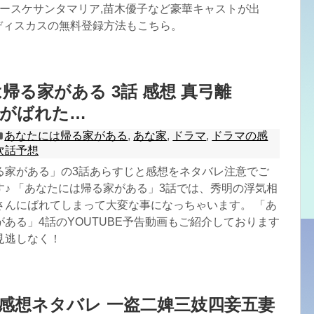
ユースケサンタマリア,苗木優子など豪華キャストが出
YAディスカスの無料登録方法もこちら。
帰る家がある 3話 感想 真弓離
倫がばれた…
あなたには帰る家がある
,
あな家
,
ドラマ
,
ドラマの感
次話予想
る家がある」の3話あらすじと感想をネタバレ注意でご
す♪ 「あなたには帰る家がある」3話では、秀明の浮気相
さんにばれてしまって大変な事になっちゃいます。 「あ
ある」4話のYOUTUBE予告動画もご紹介しております
見逃しなく！
話感想ネタバレ 一盗二婢三妓四妾五妻