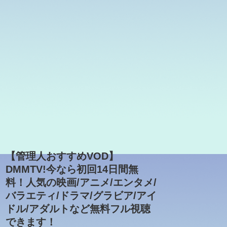
【管理人おすすめVOD】
DMMTV!今なら初回14日間無
料！人気の映画/アニメ/エンタメ/
バラエティ/ドラマ/グラビア/アイ
ドル/アダルトなど無料フル視聴
できます！