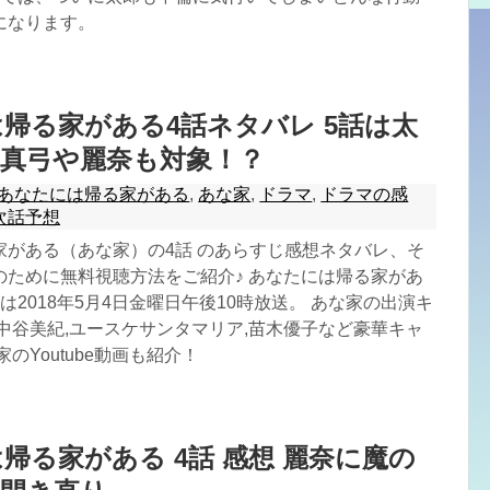
になります。
帰る家がある4話ネタバレ 5話は太
真弓や麗奈も対象！？
あなたには帰る家がある
,
あな家
,
ドラマ
,
ドラマの感
次話予想
家がある（あな家）の4話 のあらすじ感想ネタバレ、そ
のために無料視聴方法をご紹介♪ あなたには帰る家があ
は2018年5月4日金曜日午後10時放送。 あな家の出演キ
中谷美紀,ユースケサンタマリア,苗木優子など豪華キャ
のYoutube動画も紹介！
帰る家がある 4話 感想 麗奈に魔の