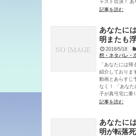
ャスト出演！ あな
記事を読む
あなたには
明またも
2018/5/18
想・ネタバレ・
「あなたには帰
紹介しております
動画とあらすじ
なく！ 「あな
子が真弓宅に乗
記事を読む
あなたには
明が転落