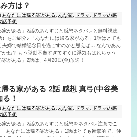
読み方は？
あなたには帰る家がある
,
あな家
,
ドラマ
,
ドラマの感
次話予想
る家がある」2話のあらすじと感想ネタバレと無料視聴
信）をご紹介♪ 「あなたには帰る家がある」1話はとても
く夫婦で結婚記念日を過ごすのかと思えば… なんであん
すかね？ もう挙動不審すぎてすぐに浮気もばれちゃう
家がある」2話は、4月20日(金)放送！
帰る家がある 2話 感想 真弓(中谷美
知る！
あなたには帰る家がある
,
あな家
,
ドラマ
,
ドラマの感
次話予想
る家がある」2話のあらすじと感想をネタバレ注意でご
♪ 「あなたには帰る家がある」1話はとても衝撃的で、仲