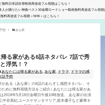
ビ無料日本語吹替映画再放送フル視聴はこちら！
本人が踊りたい神曲ベスト30金曜ロードショー動画無料再放送フル視聴
無料再放送フル視聴＜NHK＞はこちら！
予想
あな家
帰る家がある6話ネタバレ 7話で秀
と浮気！？
あなたには帰る家がある
,
あな家
,
ドラマ
,
ドラマの感
次話予想
家がある（あな家）の6話のあらすじ感想ネタバレ、そ
のために無料視聴方法をご紹介♪ あなたには帰る家があ
は2018年5月18日金曜日午後10時放送。 あな家の出演
,中谷美紀,ユースケサンタマリア,苗木優子など豪華キ