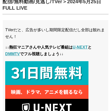
配信/無料動画/見逃し/TVer＞2024年5月25日
FULL LIVE
TVerだと、広告が多いし期間限定配信だし全部は観れま
せん！
↓↓熱狂マニアさんや人気テレビ番組は
U-NEXT
と
DMMTV
でフル視聴しましょう↓↓