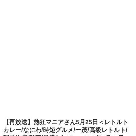
【再放送】熱狂マニアさん5月25日＜レトルト
カレー/なにわ/時短グルメ/一茂/高級レトルト/