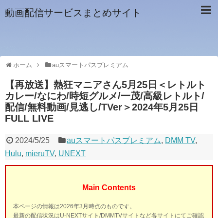
動画配信サービスまとめサイト
ホーム
auスマートパスプレミアム
【再放送】熱狂マニアさん5月25日＜レトルト
カレー/なにわ/時短グルメ/一茂/高級レトルト/
配信/無料動画/見逃し/TVer＞2024年5月25日
FULL LIVE
2024/5/25
auスマートパスプレミアム
,
DMM TV
,
Hulu
,
mieruTV
,
UNEXT
Main Contents
本ページの情報は2026年3月時点のものです。
最新の配信状況はU-NEXTサイト/DMMTVサイトなど各サイトにてご確認