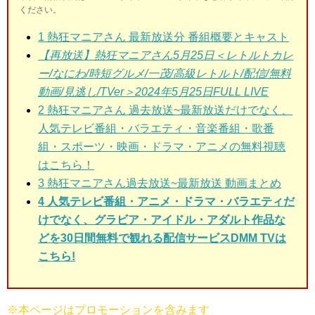
ください。
1
熱狂マニアさん 最新放送分 番組概要とキャスト
【再放送】熱狂マニアさん5月25日＜レトルトカレ
ー/なにわ/時短グルメ/一茂/高級レトルト/配信/無料
動画/見逃し/TVer＞2024年5月25日FULL LIVE
2 熱狂マニアさん
過去放送~最新放送だけでなく、
人気テレビ番組・バラエティ・音楽番組・歌番
組・スポーツ・映画・ドラマ・アニメの無料視聴
はこちら！
3
熱狂マニアさん過去放送~最新放送 動画まとめ
4 人気テレビ番組・アニメ・ドラマ・バラエティだ
けでなく、グラビア・アイドル・アダルト作品な
どを30日間無料で観れる配信サービスDMM TVは
こちら!
※本ページはプロモーションを含みます