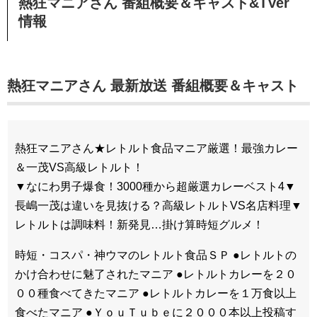
熱狂マニアさん 番組概要＆キャスト&TVer
情報
熱狂マニアさん 最新放送 番組概要＆キャスト
熱狂マニアさん★レトルト食品マニア厳選！最強カレー
＆一茂VS高級レトルト！
▼なにわ男子爆食！3000種から超厳選カレーベスト4▼
長嶋一茂は違いを見抜ける？高級レトルトVS名店料理▼
レトルトは調味料！新発見…掛け算時短グルメ！
時短・コスパ・神ウマのレトルト食品ＳＰ ●レトルトの
かけ合わせに魅了されたマニア ●レトルトカレーを２０
００種食べてきたマニア ●レトルトカレーを１万食以上
食べたマニア ●ＹｏｕＴｕｂｅに２０００本以上投稿す