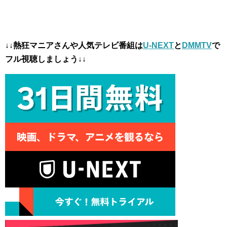
↓↓熱狂マニアさんや人気テレビ番組は
U-NEXT
と
DMMTV
で
フル視聴しましょう↓↓