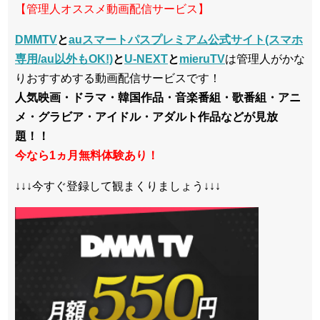
【管理人オススメ動画配信サービス】
DMMTV
と
auスマートパスプレミアム公式サイト(スマホ
専用/au以外もOK!)
と
U-NEXT
と
mieruTV
は管理人がかな
りおすすめする動画配信サービスです！
人気映画・ドラマ・韓国作品・音楽番組・歌番組・アニ
メ・グラビア・アイドル・アダルト作品などが見放
題！！
今なら1ヵ月無料体験あり！
↓↓↓今すぐ登録して観まくりましょう↓↓↓