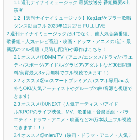
1.1
週刊ナイナイミュージック 最新放送分 番組概要&出
演者
1.2
【週刊ナイナイミュージック】Kep1er/ケプラー歌唱
ダンス動画フル 2023年12月27日 FULL LIVE
2
週刊ナイナイミュージックだけでなく、他人気音楽番組、
歌番組・人気テレビ番組・映画・ドラマ・アニメの1話～最
新話のフル視聴（見逃し配信)や原作はこちら！
2.1
オススメ①DMM TV（アニメ/エンタメ/ドラマ/バラエ
ティ/スポーツ/アイドル/グラビア/アダルトなど30日間無
料/実質最大3ヶ月無料でフル視聴できます！）
2.2
オススメ②auスマートプレミアム (スマホ専用/au以
外もOK!/人気アーティストやグループの曲/音源も視聴で
きます)
2.3
オススメ①UNEXT（人気アーティスト/アイド
ル/KPOPのライブ映像、MV、歌番組・音楽番組・バラ
エティ・ドラマ・アニメ・映画など26万本以上フル視聴
できます！！）
2.4
オススメ③mieruTV（映画・ドラマ・アニメ・人気テ