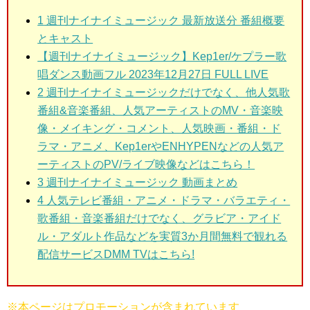
1
週刊ナイナイミュージック 最新放送分 番組概要
とキャスト
【週刊ナイナイミュージック】Kep1er/ケプラー歌
唱ダンス動画フル 2023年12月27日 FULL LIVE
2
週刊ナイナイミュージックだけでなく、他人気歌
番組&音楽番組、人気アーティストのMV・音楽映
像・メイキング・コメント、人気映画・番組・ド
ラマ・アニメ、Kep1erやENHYPENなどの人気ア
ーティストのPV/ライブ映像などはこちら！
3
週刊ナイナイミュージック 動画まとめ
4 人気テレビ番組・アニメ・ドラマ・バラエティ・
歌番組・音楽番組だけでなく、グラビア・アイド
ル・アダルト作品などを実質3か月間無料で観れる
配信サービスDMM TVはこちら!
※本ページはプロモーションが含まれています