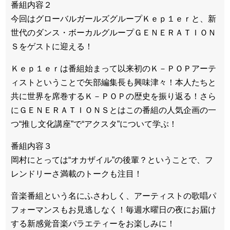
番組内容２
今回はグローバルガールズグループＫｅｐ１ｅｒと、新
世代のダンス・ボーカルグループＧＥＮＥＲＡＴＩＯＮ
Ｓをゲストに迎える！
Ｋｅｐ１ｅｒは番組始まって以来初のＫ－ＰＯＰアーテ
ィストということで矢部編集長も興味津々！本人たちと
共に世界を席巻するＫ－ＰＯＰの歴史を振り返る！さら
にＧＥＮＥＲＡＴＩＯＮＳとはこの番組の人気企画の一
つ“推し文化講座”で“アクスタ”について学ぶ！
番組内容３
岡村にとっては“オカザイル”の後輩？ということで、フ
レンドリーさ満載のトークも注目！
音楽番組という名にふさわしく、アーティストの歌唱パ
フォーマンスもお見逃しなく！毎週水曜日の夜にお届け
する新感覚音楽バラエティーをお楽しみに！