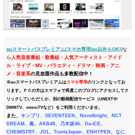
auスマートパスプレミアム(スマホ専用/au以外もOK!)
な
ら
人気音楽番組・歌番組・人気アーティスト・アイド
ル・ライブ・MV・バラエティ
・
ドラマ・映画・アニ
メ・音楽系
の見放題作品も多数配信中！
※auスマートパスプレミアムは
スマホ
専用
のリンクとなってお
ります。ＰＣの方はスマフォで再度このブログにアクセスしてク
リックしていただくか、別の動画配信サービス（UNEXTや
DMMTV、mieruTVなど）をご利用くださいませ。
また、
キンプリ、SEVENTEEN、Novelbright、NCT
DREAM、嵐、AKB48、乃木坂46、Da-iCE、
CHEMISTRY、JO1、TravisJapan、ENHYPEN、なに