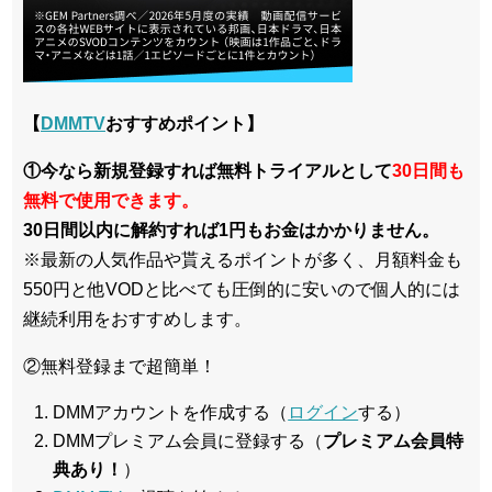
【
DMMTV
おすすめポイント】
①今なら新規登録すれば無料トライアルとして
30日間も
無料で使用できます。
30日間以内に解約すれば1円もお金はかかりません。
※最新の人気作品や貰えるポイントが多く、月額料金も
550円と他VODと比べても圧倒的に安いので個人的には
継続利用をおすすめします。
②無料登録まで超簡単！
DMMアカウントを作成する（
ログイン
する）
DMMプレミアム会員に登録する（
プレミアム会員特
典あり！
）