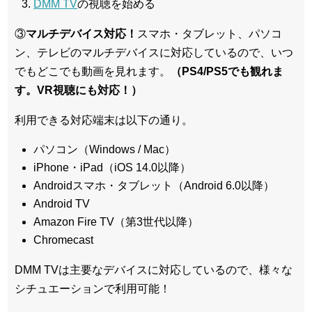
DMM TV
の視聴を始める
③
マルチデバイス対応！
スマホ・タブレット、パソコ
ン、テレビのマルチデバイスに対応している
ので、いつ
でもどこでも動画を見れます。
（PS4/PS5でも観れま
す。VR視聴にも対応！）
利用できる対応端末は以下の通り。
パソコン（Windows / Mac）
iPhone・iPad（iOS 14.0以降）
Androidスマホ・タブレット（Android 6.0以降）
Android TV
Amazon Fire TV（第3世代以降）
Chromecast
DMM TVは主要なデバイスに対応しているので、
様々な
シチュエーションで利用可能！