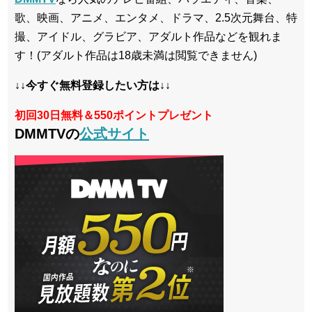
歌、映画、アニメ、エンタメ、ドラマ、2.5次元舞台、特
撮、アイドル、グラビア、アダルト作品などを観れま
す！(アダルト作品は18歳未満は閲覧できません)
↓↓今すぐ無料登録したい方は↓↓
初回30日無料＆550ポイントプレゼント
DMMTVの
公式サイト