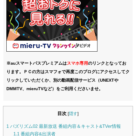
※auスマートパスプレミアムは
スマホ
専用
のリンクとなってお
ります。ＰＣの方はスマフォで再度このブログにアクセスしてク
リックしていただくか、別の動画配信サービス（UNEXTや
DMMTV、mieruTVなど）をご利用くださいませ。
目次
[
隠す
]
1
バズリズム02 最新放送 番組内容＆キャスト&TVer情報
1.1
番組内容&出演者