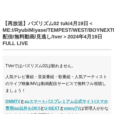
【再放送】バズリズム02 tuki4月19日＜
ME:I/RyubiMiyase/TEMPEST/WEST/BOYNEX
配信/無料動画/見逃し/tver＞2024年4月19日
FULL LIVE
TVerではバズリズム02は観れません。
人気テレビ番組・音楽番組・歌番組・人気アーティスト
のライブ映像/MVは動画配信サービスで無料フル視聴し
ましょう！
DMMTV
と
auスマートパスプレミアム公式サイト(スマホ
専用/au以外もOK!)
と
U-NEXT
と
mieruTV
は管理人がかな