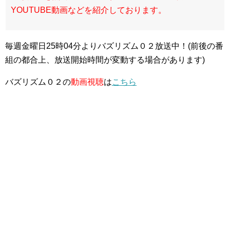
YOUTUBE動画などを紹介しております。
毎週金曜日25時04分よりバズリズム０２放送中！(前後の番
組の都合上、放送開始時間が変動する場合があります)
バズリズム０２の
動画視聴
は
こちら