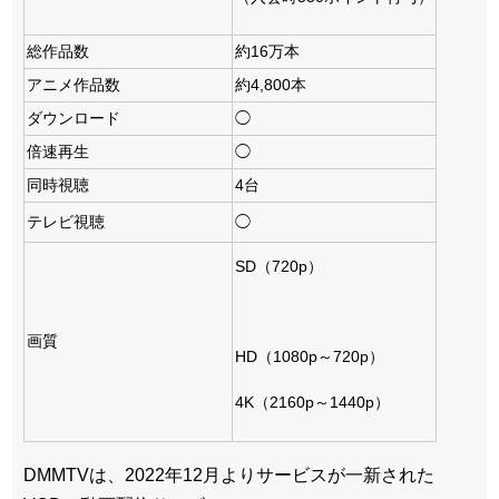
総作品数
約16万本
アニメ作品数
約4,800本
ダウンロード
◯
倍速再生
◯
同時視聴
4台
テレビ視聴
◯
SD（720p）
画質
HD（1080p～720p）
4K（2160p～1440p）
DMMTVは、2022年12月よりサービスが一新された