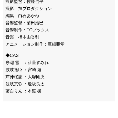
撮影監督：佐藤哲平
撮影：旭プロダクション
編集：白石あかね
音響監督：菊田浩巳
音響制作：TOブックス
音楽：橋本由香利
アニメーション制作：亜細亜堂
◆CAST
糸瀬 雪 ：諸星すみれ
波岐逸臣 ：宮崎 遊
芦沖桜志 ：大塚剛央
波岐京弥 ：逢坂良太
藤白りん ：本渡 楓