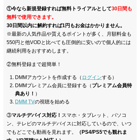
①今なら新規登録すれば無料トライアルとして
30日間も
無料で使用できます。
30日間以内に解約すれば1円もお金はかかりません。
※最新の人気作品や貰えるポイントが多く、月額料金も
550円と他VODと比べても圧倒的に安いので個人的には
継続利用をおすすめします。
②無料登録まで超簡単！
DMMアカウントを作成する（
ログイン
する）
DMMプレミアム会員に登録する（
プレミアム会員特
典あり！
）
DMM TV
の視聴を始める
③
マルチデバイス対応！
スマホ・タブレット、パソコ
ン、テレビのマルチデバイスに対応している
ので、いつ
でもどこでも動画を見れます。
（PS4/PS5でも観れま