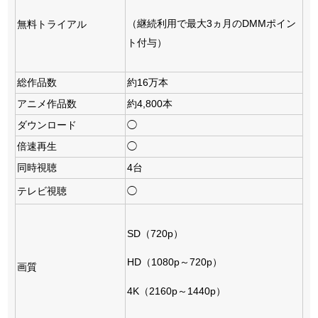
（継続利用で最大3ヵ月のDMMポイン
無料トライアル
ト付与）
総作品数
約16万本
アニメ作品数
約4,800本
ダウンロード
◯
倍速再生
◯
同時視聴
4台
テレビ視聴
◯
SD（720p）
HD（1080p～720p）
画質
4K（2160p～1440p）