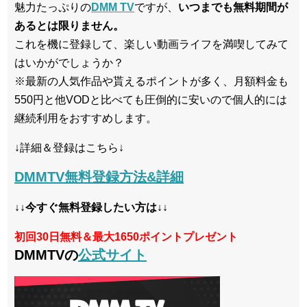
魅力たっぷりの
DMM TV
ですが、
いつまでも無料期間が
あるとは限りません。
これを機に登録して、楽しい動画ライフを満喫してみて
はいかがでしょうか？
※最新の人気作品や貰えるポイントが多く、月額料金も
550円と他VODと比べても圧倒的に安いので個人的には
継続利用をおすすめします。
↓詳細＆登録はこちら↓
DMMTV無料登録方法&詳細
↓↓今すぐ無料登録したい方は↓↓
初回30日無料＆最大1650ポイントプレゼント
DMMTVの
公式サイト