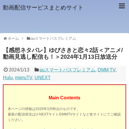
動画配信サービスまとめサイト
ホーム
auスマートパスプレミアム
【感想ネタバレ】ゆびさきと恋々2話＜アニメ/
動画見逃し配信も！＞2024年1月13日放送分
2024/1/13
auスマートパスプレミアム
,
DMM TV
,
Hulu
,
mieruTV
,
UNEXT
Main Contents
本ページの情報は2026年3月時点のものです。
最新の配信状況はU-NEXTサイト/DMMTVサイトなど各サイトにてご確認
ください。