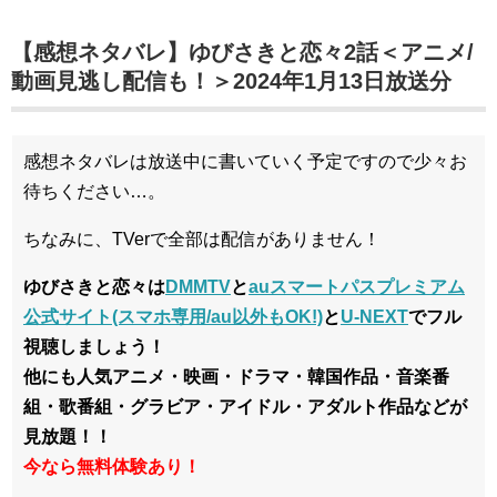
【感想ネタバレ】ゆびさきと恋々2話＜アニメ/
動画見逃し配信も！＞2024年1月13日放送分
感想ネタバレは放送中に書いていく予定ですので少々お
待ちください…。
ちなみに、TVerで全部は配信がありません！
ゆびさきと恋々は
DMMTV
と
auスマートパスプレミアム
公式サイト(スマホ専用/au以外もOK!)
と
U-NEXT
でフル
視聴しましょう！
他にも人気アニメ・映画・ドラマ・韓国作品・音楽番
組・歌番組・グラビア・アイドル・アダルト作品などが
見放題！！
今なら無料体験あり！