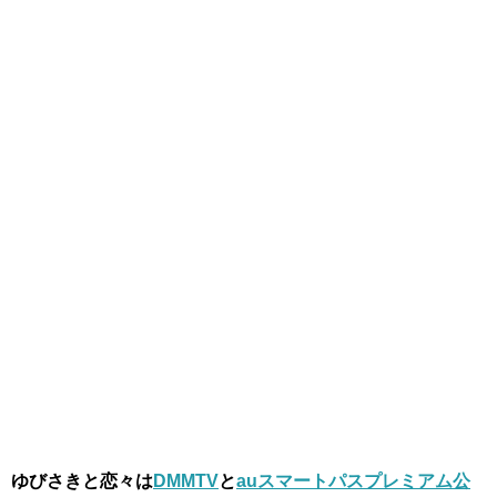
ゆびさきと恋々は
DMMTV
と
auスマートパスプレミアム公