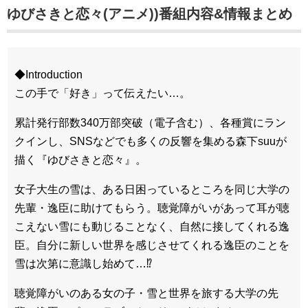
ゆびさきと恋々(アニメ))番組内容&情報まとめ
◆Introduction
この手で「好き」って伝えたい…。
累計発行部数340万部突破（電子含む）、各種賞にラン
クインし、SNSなどでも多くの反響を集める森下suuが
描く『ゆびさきと恋々』。
女子大生の雪は、ある日困っているところを同じ大学の
先輩・逸臣に助けてもらう。聴覚障がいがあって耳が聴
こえない雪にも動じることなく、自然に接してくれる逸
臣。自分に新しい世界を感じさせてくれる逸臣のことを
雪は次第に意識し始めて…⁉
聴覚障がいのある女の子・雪と世界を旅する大学の先