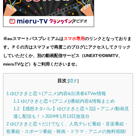
※auスマートパスプレミアムは
スマホ
専用
のリンクとなっておりま
す。ＰＣの方はスマフォで再度このブログにアクセスしてクリック
していただくか、別の動画配信サービス（UNEXTやDMMTV、
mieruTVなど）をご利用くださいませ。
目次
[
隠す
]
1
ゆびさきと恋々(アニメ)内容&出演者&TVer情報
1.1
ゆびさきと恋々(アニメ))番組内容&情報まとめ
1.2
【感想ネタバレ】ゆびさきと恋々2話＜アニメ/動画見
逃し配信も！＞2024年1月13日放送分
2
ゆびさきと恋々だけでなく、人気テレビ番組・音楽番組・
歌番組・スポーツ番組・映画・ドラマ・アニメの無料視聴/