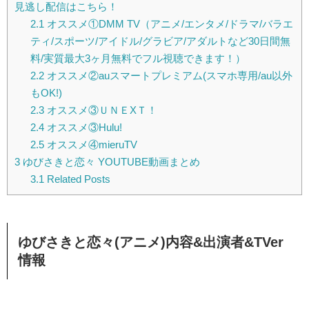
見逃し配信はこちら！
2.1
オススメ①DMM TV（アニメ/エンタメ/ドラマ/バラエ
ティ/スポーツ/アイドル/グラビア/アダルトなど30日間無
料/実質最大3ヶ月無料でフル視聴できます！）
2.2
オススメ②auスマートプレミアム(スマホ専用/au以外
もOK!)
2.3
オススメ③ＵＮＥXＴ！
2.4
オススメ③Hulu!
2.5
オススメ④mieruTV
3
ゆびさきと恋々 YOUTUBE動画まとめ
3.1
Related Posts
ゆびさきと恋々(アニメ)内容&出演者&TVer
情報