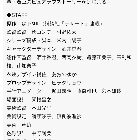
輩・逸臣のピュアラブストーリーがはじまる。
◆STAFF
原作：森下suu（講談社「デザート」連載）
監督監督・絵コンテ：村野佑太
シリーズ構成・脚本：米内山陽子
キャラクターデザイン：酒井香澄
総作画監督：酒井香澄、西岡夕樹、遠藤江美子、玉利和
枝、辻加奈子
衣装デザイン補佐：あおのゆか
プロップデザイン：ヒラタリョウ
手話アニメーター：柳田義明、藤森雅也、宮本雄岐
場面設計：関根昌之
美術監督：本田光平
美術設定：綱頭瑛子、伊良波理沙
美術：草薙
色彩設計：中野尚美