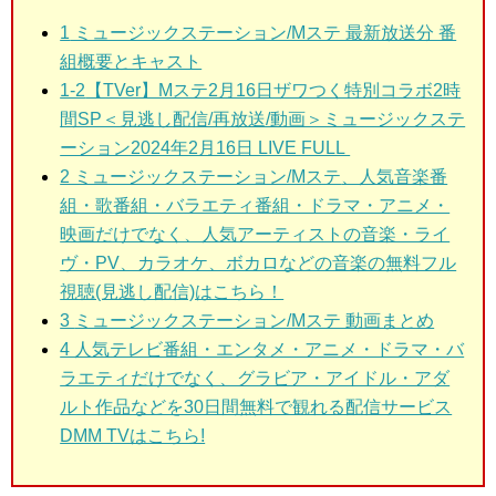
1
ミュージックステーション/Mステ 最新放送分 番
組概要とキャスト
1-2
【TVer】Mステ2月16日ザワつく特別コラボ2時
間SP＜見逃し配信/再放送/動画＞ミュージックステ
ーション2024年2月16日 LIVE FULL
2 ミュージックステーション/Mステ
、人気音楽番
組・歌番組・バラエティ番組・ドラマ・アニメ・
映画だけでなく、人気アーティストの音楽・ライ
ヴ・PV、カラオケ、ボカロなどの音楽の無料フル
視聴(見逃し配信)はこちら！
3
ミュージックステーション/Mステ 動画まとめ
4 人気テレビ番組・エンタメ・アニメ・ドラマ・バ
ラエティだけでなく、グラビア・アイドル・アダ
ルト作品などを30日間無料で観れる配信サービス
DMM TVはこちら!