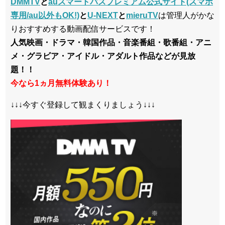
DMMTV
と
auスマートパスプレミアム公式サイト(スマホ
専用/au以外もOK!)
と
U-NEXT
と
mieruTV
は管理人がかな
りおすすめする動画配信サービスです！
人気映画・ドラマ・韓国作品・音楽番組・歌番組・アニ
メ・グラビア・アイドル・アダルト作品などが見放
題！！
今なら1ヵ月無料体験あり！
↓↓↓今すぐ登録して観まくりましょう↓↓↓