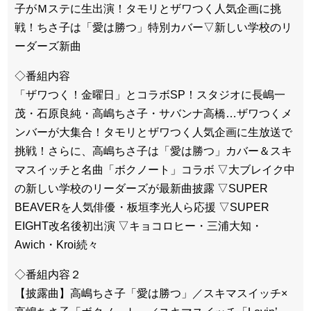
子がＭステに生出演！タモリとザワつく人気企画に挑
戦！ちさ子は「愛は勝つ」特別カバー▽新しい学校のリ
ーダーズ新曲
◇番組内容
「ザワつく！金曜日」とコラボSP！スタジオに長嶋一
茂・石原良純・高嶋ちさ子・サバンナ高橋…ザワつくメ
ンバーが大集合！タモリとザワつく人気企画に生放送で
挑戦！さらに、高嶋ちさ子は「愛は勝つ」カバー＆スキ
マスイッチと名曲「ボクノート」コラボ ▽大ブレイク中
の新しい学校のリーダーズが最新曲披露 ▽SUPER
BEAVERを人気俳優・板垣李光人ら応援 ▽SUPER
EIGHT改名後初出演 ▽キョコロヒー・三浦大知・
Awich・Kroi続々
◇番組内容２
【披露曲】高嶋ちさ子「愛は勝つ」／スキマスイッチ×