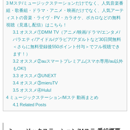
3
Mステ/ミュージックステーションだけでなく、人気音楽番
組・歌番組・ドラマ・アニメ・映画だけでなく、人気アーテ
ィストの音楽・ライヴ・PV・カラオケ、ボカロなどの無料
視聴（見逃し配信）はこちら！
3.1
オススメ①DMM TV（アニメ/映画/ドラマ/エンタメ/
バラエティ/アイドル/グラビア/アダルトなど30日間無料
＜さらに無料登録後550ポイント付与＞でフル視聴でき
ます！）
3.2
オススメ②auスマートプレミアム(スマホ専用/au以外
もOK!)
3.3
オススメ③UNEXT
3.4
オススメ③mieruTV
3.5
オススメ④Hulu!
4
ミュージックステーション/Mステ 動画まとめ
4.1
Related Posts