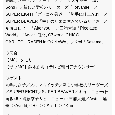
高嶋ちさ子「ボクノート」／スキマスイッチ「Lovin’
Song」／新しい学校のリーダーズ「Toryanse」／
SUPER EIGHT「ズッコケ男道」「勝手に仕上がれ」／
SUPER BEAVER「幸せのために生きているだけさ」／
キョコロヒー「After you!」／三浦大知「Pixelated
World」／Awich, 唾奇, OZworld, CHICO
CARLITO「RASEN in OKINAWA」／Kroi「Sesame」
◇司会
【MC】タモリ
【サブMC】鈴木新彩（テレビ朝日アナウンサー）
◇ゲスト
高嶋ちさ子／スキマスイッチ／新しい学校のリーダーズ
／SUPER EIGHT／SUPER BEAVER／キョコロヒー(日
向坂46・齊藤京子＆ヒコロヒー)／三浦大知／Awich, 唾
奇, OZworld, CHICO CARLITO／Kroi