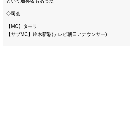
という通称名もあった
◇司会
【MC】タモリ
【サブMC】鈴木新彩(テレビ朝日アナウンサー)