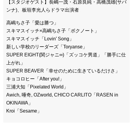
【スタジオゲスト】長嶋一茂・石原良純・高橋茂雄(サバ
ンナ)、板垣李光人らドラマ出演者
高嶋ちさ子「愛は勝つ」
スキマスイッチ×高嶋ちさ子「ボクノート」
スキマスイッチ「Lovin’ Song」
新しい学校のリーダーズ「Toryanse」
SUPER EIGHT(関ジャニ∞)「ズッコケ男道」「勝手に仕
上がれ」
SUPER BEAVER「幸せのために生きているだけさ」
キョコロヒー「After you!」
三浦大知「Pixelated World」
Awich, 唾奇, OZworld, CHICO CARLITO「RASEN in
OKINAWA」
Kroi「Sesame」