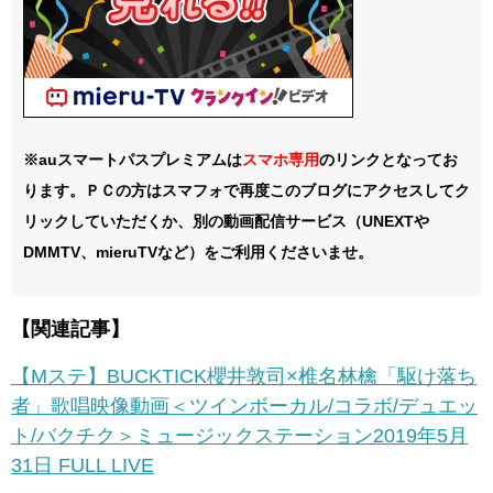
※auスマートパスプレミアムは
スマホ
専用
のリンクとなってお
ります。ＰＣの方はスマフォで再度このブログにアクセスしてク
リックしていただくか、別の動画配信サービス（UNEXTや
DMMTV、mieruTVなど）をご利用くださいませ。
【関連記事】
【Mステ】BUCKTICK櫻井敦司×椎名林檎「駆け落ち
者」歌唱映像動画＜ツインボーカル/コラボ/デュエッ
ト/バクチク＞ミュージックステーション2019年5月
31日 FULL LIVE