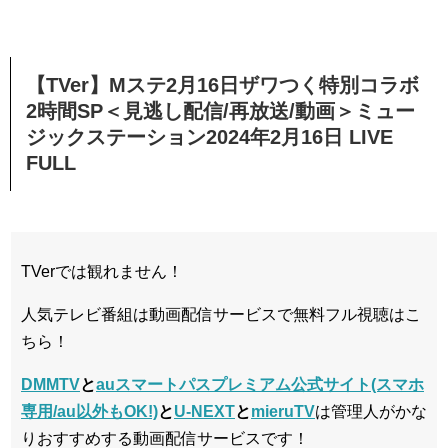
【TVer】Mステ2月16日ザワつく特別コラボ
2時間SP＜見逃し配信/再放送/動画＞ミュー
ジックステーション2024年2月16日 LIVE
FULL
TVerでは観れません！
人気テレビ番組は動画配信サービスで無料フル視聴はこ
ちら！
DMMTV
と
auスマートパスプレミアム公式サイト(スマホ
専用/au以外もOK!)
と
U-NEXT
と
mieruTV
は管理人がかな
りおすすめする動画配信サービスです！