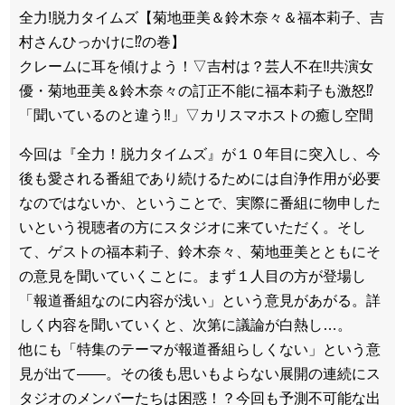
全力!脱力タイムズ【菊地亜美＆鈴木奈々＆福本莉子、吉
村さんひっかけに⁉の巻】
クレームに耳を傾けよう！▽吉村は？芸人不在‼共演女
優・菊地亜美＆鈴木奈々の訂正不能に福本莉子も激怒⁉
「聞いているのと違う‼」▽カリスマホストの癒し空間
今回は『全力！脱力タイムズ』が１０年目に突入し、今
後も愛される番組であり続けるためには自浄作用が必要
なのではないか、ということで、実際に番組に物申した
いという視聴者の方にスタジオに来ていただく。そし
て、ゲストの福本莉子、鈴木奈々、菊地亜美とともにそ
の意見を聞いていくことに。まず１人目の方が登場し
「報道番組なのに内容が浅い」という意見があがる。詳
しく内容を聞いていくと、次第に議論が白熱し…。
他にも「特集のテーマが報道番組らしくない」という意
見が出て――。その後も思いもよらない展開の連続にス
タジオのメンバーたちは困惑！？今回も予測不可能な出