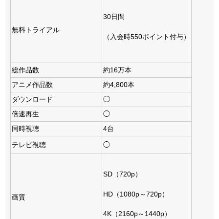
30日間
無料トライアル
（入会時550ポイント付与）
総作品数
約16万本
アニメ作品数
約4,800本
ダウンロード
◯
倍速再生
◯
同時視聴
4台
テレビ視聴
◯
SD（720p）
HD（1080p～720p）
画質
4K（2160p～1440p）