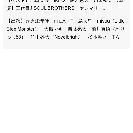
【ゲスト】池田美優 IKKO 緒方恵美 川田裕美 【出
演】三代目J SOUL BROTHERS ヤジマリー。
【出演】豊原江理佳 m.c.A・T 島太星 miyou（Little
Glee Monster） 大槻マキ 海蔵亮太 前川真悟（かり
ゆし58） 竹中雄大（Novelbright） 松本梨香 TiA