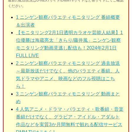
最新の配信状況はU-NEXTサイト/DMMTVサイトなど各サイトにてご確認
ください。
1
ニンゲン観察バラエティモニタリング 番組概要
＆出演者
【モニタリング2月1日透明カラオケ芸能人結果】1
位優勝は海蔵亮太「きらり/藤井風」ニンゲン観察
モニタリング動画見逃し配信も！2024年2月1日
FULL LIVE
2
ニンゲン観察バラエティモニタリング 過去放送
～最新放送だけでなく、他のバラエティ番組、人
気ドラマやアニメ、映画などのフル視聴はこち
ら！
3
ニンゲン観察バラエティモニタリング 動画まと
め
4 人気アニメ・ドラマ・バラエティ・歌番組・音楽
番組だけでなく、グラビア・アイドル・アダルト
作品などを実質3か月間無料で観れる配信サービス