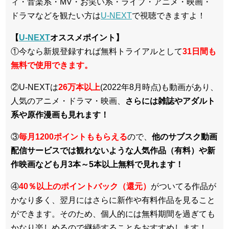
ィ・音楽系・MV・お笑い系・ライブ・アニメ・映画・
ドラマなどを観たい方は
U-NEXT
で視聴できますよ！
【
U-NEXT
オススメポイント】
①今なら新規登録すれば無料トライアルとして
3
1日間も
無料で使用できます。
②U-NEXTは
26万本以上
(2022年8月時点)も動画があり、
人気のアニメ・ドラマ・映画、
さらには雑誌やアダルト
系や原作漫画も見れます！
③
毎月1200ポイントももらえる
ので、
他のサブスク動画
配信サービスでは観れないような人気作品（有料）や新
作映画なども月3本～5本以上無料で見れます！
④
40％以上のポイントバック（還元）
がついてる作品が
かなり多く、翌月にはさらに新作や有料作品を見ること
ができます。そのため、個人的には無料期間を過ぎても
かなり楽しめるので継続することをおすすめします！