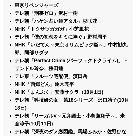
東京リベンジャーズ
テレ朝「刑事ゼロ」沢村一樹
テレ朝「ハケン占い師アタル」杉咲花
NHK「トクサツガガガ」小芝風花
テレ朝「僕の初恋をキミに捧ぐ」野村周平
NHK「いだてん～東京オリムピック噺～」中村勘九
郎、阿部サダヲ
テレ朝「Perfect Crime (パーフェクトクライム)」ト
リンドル玲奈、桜田通
テレ東「フルーツ宅配便」濱田岳
NHK「西郷どん」鈴木亮平
NHK「まんぷく」安藤サクラ（10月1日)
テレ朝「科捜研の女 第18シリーズ」沢口靖子(10月
18日)
テレ朝「リーガルV～元弁護士・小鳥遊翔子～」米
倉涼子(10月11日)
テレ朝「深夜のダメ恋図鑑」馬場ふみか・佐野ひな