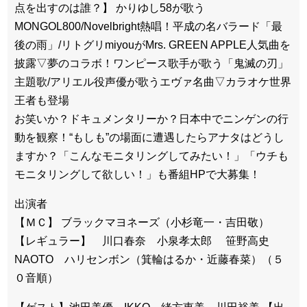
点を出すのは誰？】 かりゆし58が歌う
MONGOL800/Novelbright熱唱！平成の名バラード「最
後の雨」/リトグリmiyouがMrs. GREEN APPLE人気曲を
披露▽夢のコラボ！ワンピース歌手が歌う「鬼滅の刃」
主題歌/アリエル役声優が歌うエヴァ名曲▽カラオケ世界
王者も登場
お笑いか？ドキュメンタリーか？日本中でニンゲンの行
動を観察！“もしも”の場面に遭遇したらアナタはどうし
ますか？「こんなモニタリングしてみたい！」「ウチも
モニタリングして欲しい！」も番組HPで大募集！
出演者
【ＭＣ】 ブラックマヨネーズ（小杉竜一・吉田敬）
【レギュラー】 川口春奈 小泉孝太郎 笹野高史
NAOTO ハリセンボン（箕輪はるか・近藤春菜）（５
０音順）