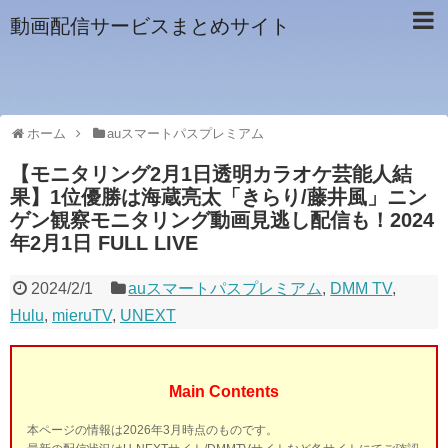
動画配信サービスまとめサイト
ホーム
auスマートパスプレミアム
【モニタリング2月1日透明カラオケ芸能人結
果】1位優勝は海蔵亮太「きらり/藤井風」ニン
ゲン観察モニタリング動画見逃し配信も！2024
年2月1日 FULL LIVE
2024/2/1
auスマートパスプレミアム
,
DMM TV
,
Hulu
,
mieruTV
,
UNEXT
Main Contents
本ページの情報は2026年3月時点のものです。