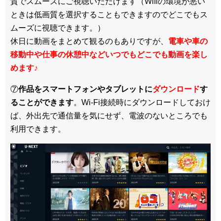
質でスムーズにご視聴いただけます（Wifiの環境が悪い
ときは低画質を選択することもできますのでどこでもス
ムーズに視聴できます。）
休日に動画をまとめて観るのもありですが、
電車や車の
移動中や仕事の休憩中などいつでもどこでも動画を楽し
めます
♪
⑦
作品をスマートフォンやタブレットに
ダウンロード
す
ることができます
。Wi-Fi接続時にダウンロードしておけ
ば、外出先で通信量を気にせず、電波のないところでも
利用できます。