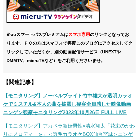
※auスマートパスプレミアムは
スマホ
専用
のリンクとなってお
ります。ＰＣの方はスマフォで再度このブログにアクセスしてク
リックしていただくか、別の動画配信サービス（UNEXTや
DMMTV、mieruTVなど）をご利用くださいませ。
【関連記事】
【モニタリング】ノーベルブライト竹中雄大が透明カラオ
ケでミスチル&本人の曲を披露し観客全員感した映像動画
ニンゲン観察モニタリング2023年10月26日 FULL LIVE
【モニタリング】アカペラ新婚男性×清水翔太「花束のかわ
りにメロディーを」＜透明カラオケBOX仙台宮城＞ニンゲ