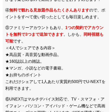
④
無料で観れる見放題作品もたくさんあります
ので、ポ
イントをすべて使い切ったとしても毎日楽しめます。
⑤ファミリーアカウントもあり、
1つの契約でアカウン
トを無料で3つまで追加できます
。しかも、
同時視聴も
可能
です。
＜4人でシェアできる内容＞
★高品質・高音質な動画作品。
★160誌以上の雑誌。
★マンガ、小説などの電子書籍。
★お持ちのポイント
これだけシェアして1人あたり実質約500円でU-NEXTを
利用できます。
⑥UNEXTはマルチデバイス対応で、TV・スマフォ・ア
イフォン・パソコン・アイパッド・ゲーム機などで高画