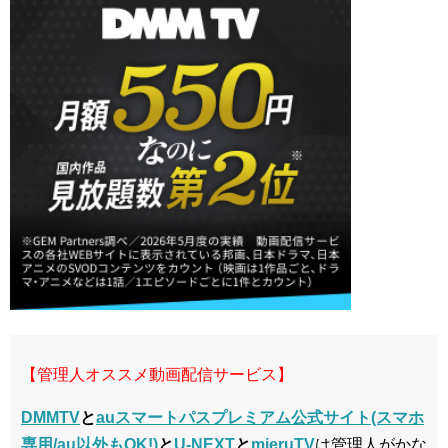
【管理人オススメ動画配信サービス】
DMMTV
と
auスマートパスプレミアム公式サイト(スマホ
専用/au以外もOK!)
と
U-NEXT
と
mieruTV
は管理人がかな