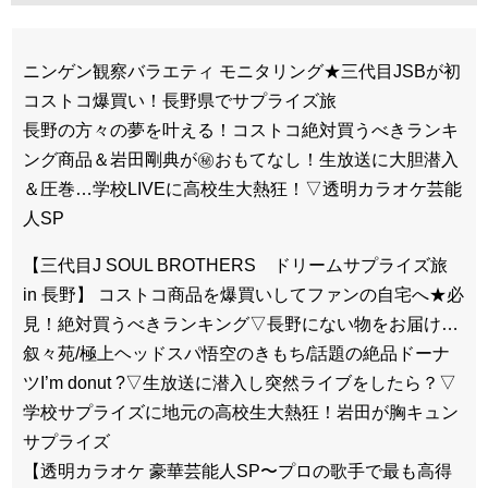
ニンゲン観察バラエティ モニタリング★三代目JSBが初
コストコ爆買い！長野県でサプライズ旅
長野の方々の夢を叶える！コストコ絶対買うべきランキ
ング商品＆岩田剛典が㊙おもてなし！生放送に大胆潜入
＆圧巻…学校LIVEに高校生大熱狂！▽透明カラオケ芸能
人SP
【三代目J SOUL BROTHERS ドリームサプライズ旅
in 長野】 コストコ商品を爆買いしてファンの自宅へ★必
見！絶対買うべきランキング▽長野にない物をお届け…
叙々苑/極上ヘッドスパ悟空のきもち/話題の絶品ドーナ
ツI’m donut ?▽生放送に潜入し突然ライブをしたら？▽
学校サプライズに地元の高校生大熱狂！岩田が胸キュン
サプライズ
【透明カラオケ 豪華芸能人SP〜プロの歌手で最も高得