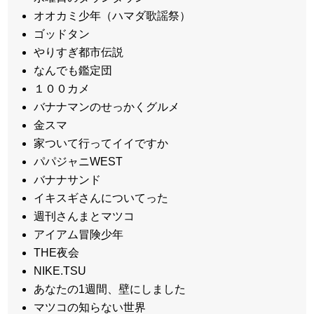
オオカミ少年（ハマダ歌謡祭）
ゴッドタン
やりすぎ都市伝説
なんでも鑑定団
１００カメ
バナナマンのせっかくグルメ
金スマ
家ついて行ってイイですか
パパジャニWEST
バナナサンド
イキスギさんについてった
週刊さんまとマツコ
アイアム冒険少年
THE夜会
NIKE.TSU
あなたの1週間、壁にしました
マツコの知らない世界