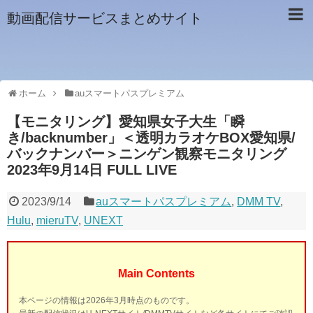
動画配信サービスまとめサイト
ホーム
auスマートパスプレミアム
【モニタリング】愛知県女子大生「瞬
き/backnumber」＜透明カラオケBOX愛知県/
バックナンバー＞ニンゲン観察モニタリング
2023年9月14日 FULL LIVE
2023/9/14
auスマートパスプレミアム
,
DMM TV
,
Hulu
,
mieruTV
,
UNEXT
Main Contents
本ページの情報は2026年3月時点のものです。