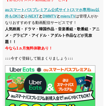
auスマートパスプレミアム公式サイト(スマホ専用/au以
外もOK!)
と
U-NEXT
と
DMMTV
と
mieruTV
は管理人がか
なりおすすめする動画配信サービスです！
人気映画・ドラマ・韓国作品・音楽番組・歌番組・アニ
メ・グラビア・アイドル・アダルト作品などが見放
題！！
今なら1ヵ月無料体験あり！
↓↓↓今すぐ登録して観まくりましょう↓↓↓