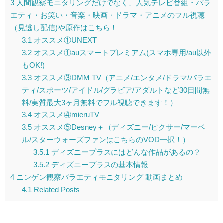
3
人間観察モニタリングだけでなく、人気テレビ番組・バラ
エティ・お笑い・音楽・映画・ドラマ・アニメのフル視聴
（見逃し配信)や原作はこちら！
3.1
オススメ①UNEXT
3.2
オススメ①auスマートプレミアム(スマホ専用/au以外
もOK!)
3.3
オススメ③DMM TV（アニメ/エンタメ/ドラマ/バラエ
ティ/スポーツ/アイドル/グラビア/アダルトなど30日間無
料/実質最大3ヶ月無料でフル視聴できます！）
3.4
オススメ④mieruTV
3.5
オススメ⑤Desney＋（ディズニー/ピクサー/マーベ
ル/スターウォーズファンはこちらのVOD一択！）
3.5.1
ディズニープラスにはどんな作品があるの？
3.5.2
ディズニープラスの基本情報
4
ニンゲン観察バラエティモニタリング 動画まとめ
4.1
Related Posts