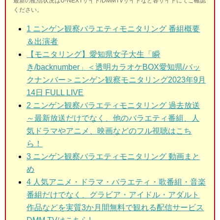
最新の配信状況はU-NEXTサイト/DMMTVサイトなど各サイトにてご確認
ください。
1
ニンゲン観察バラエティモニタリング 番組概要
＆出演者
【モニタリング】愛知県女子大生「瞬
き/backnumber」＜透明カラオケBOX愛知県/バッ
クナンバー＞ニンゲン観察モニタリング2023年9月
14日 FULL LIVE
2
ニンゲン観察バラエティモニタリング 過去放送
～最新放送だけでなく、他のバラエティ番組、人
気ドラマやアニメ、映画などのフル視聴はこち
ら！
3
ニンゲン観察バラエティモニタリング 動画まと
め
4 人気アニメ・ドラマ・バラエティ・歌番組・音楽
番組だけでなく、グラビア・アイドル・アダルト
作品などを実質3か月間無料で観れる配信サービス