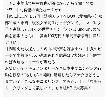
しも…中華店で中村倫也が隣に座ったら？激辛で炎
上!?…中村倫也の新たな一面が♥
【95点以上で１万円！透明カラオケBOXは愛知県へ】服
部半蔵の末裔、現役女子高生はヒゲダンで、コスプレ女
子も参戦!!カラオケの世界チャンピオンはKing Gnuの名
曲を熱唱！さらに…賞金100万円！年間王者争奪に異常
アリ!?
【間違えたら泥んこ！名曲の歌声を聴き比べ！】夏のビ
ーチで水着ギャルが泥まみれ？結果は!?大好評！正解す
れば今週もスイーツが当たる！
お笑いか？ドキュメンタリーか？日本中でニンゲンの行
動を観察！“もしも”の場面に遭遇したらアナタはどうし
ますか？「こんなモニタリングしてみたい！」「ウチも
モニタリングして欲しい！」も番組HPで大募集！