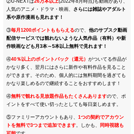
②U-NEXTは
26万本以上
(2022年8月時点)も動画があり、
人気のアニメ・ドラマ・映画、
さらには雑誌やアダルト
系や原作漫画も見れます！
③
毎月1200ポイントももらえる
ので、
他のサブスク動画
配信サービスでは観れないような人気作品（有料）や新
作映画なども月3本～5本以上無料で見れます！
④
40％以上のポイントバック（還元）
がついてる作品が
かなり多く、翌月にはさらに新作や有料作品を見ること
ができます。そのため、個人的には無料期間を過ぎても
かなり楽しめるので継続することをおすすめします！
④
無料で観れる見放題作品もたくさんあります
ので、ポ
イントをすべて使い切ったとしても毎日楽しめます。
⑤ファミリーアカウントもあり、
1つの契約でアカウン
トを無料で3つまで追加できます
。しかも、
同時視聴も
可能
です。