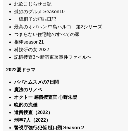
北欧こじらせ日記
孤独のグルメ Season10
一橋桐子の犯罪日記
最高のオバハン 中島ハルコ 第2シリーズ
つまらない住宅地のすべての家
相棒season21
科捜研の女 2022
記憶捜査3〜新宿東署事件ファイル〜
2022夏ドラマ
パパとムスメの7日間
魔法のリノベ
オクトー 感情捜査官 心野朱梨
晩酌の流儀
遺留捜査（2022）
刑事7人（2022）
警視庁強行犯係 樋口顕 Season２