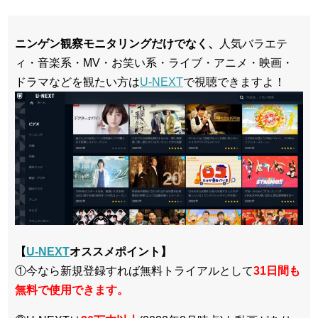
ニンゲン観察モニタリングだけでなく、
人気バラエテ
ィ・音楽系・MV・お笑い系・ライブ・アニメ・映画・
ドラマなどを観たい方は
U-NEXT
で視聴できますよ！
【
U-NEXT
オススメポイント】
①今なら新規登録すれば無料トライアルとして
3
1日間も
無料で使用できます。