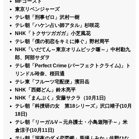
MFゴースト
東京リベンジャーズ
テレ朝「刑事ゼロ」沢村一樹
テレ朝「ハケン占い師アタル」杉咲花
NHK「トクサツガガガ」小芝風花
テレ朝「僕の初恋をキミに捧ぐ」野村周平
NHK「いだてん～東京オリムピック噺～」中村勘九
郎、阿部サダヲ
テレ朝「Perfect Crime (パーフェクトクライム)」ト
リンドル玲奈、桜田通
テレ東「フルーツ宅配便」濱田岳
NHK「西郷どん」鈴木亮平
NHK「まんぷく」安藤サクラ（10月1日)
テレ朝「科捜研の女 第18シリーズ」沢口靖子(10月
18日)
テレ朝「リーガルV～元弁護士・小鳥遊翔子～」米
倉涼子(10月11日)
テレ朝「深夜のダメ恋図鑑」馬場ふみか・佐野ひな