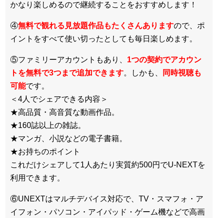
かなり楽しめるので継続することをおすすめします！
④
無料で観れる見放題作品もたくさんあります
ので、ポ
イントをすべて使い切ったとしても毎日楽しめます。
⑤ファミリーアカウントもあり、
1つの契約でアカウン
トを無料で3つまで追加できます
。しかも、
同時視聴も
可能
です。
＜4人でシェアできる内容＞
★高品質・高音質な動画作品。
★160誌以上の雑誌。
★マンガ、小説などの電子書籍。
★お持ちのポイント
これだけシェアして1人あたり実質約500円でU-NEXTを
利用できます。
⑥UNEXTはマルチデバイス対応で、TV・スマフォ・ア
イフォン・パソコン・アイパッド・ゲーム機などで高画