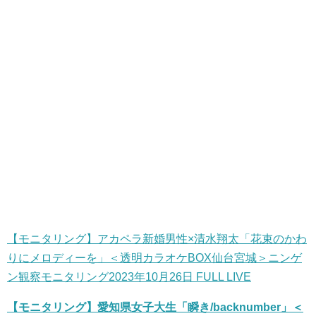
【モニタリング】アカペラ新婚男性×清水翔太「花束のかわ
りにメロディーを」＜透明カラオケBOX仙台宮城＞ニンゲ
ン観察モニタリング2023年10月26日 FULL LIVE
【モニタリング】愛知県女子大生「瞬き/backnumber」＜