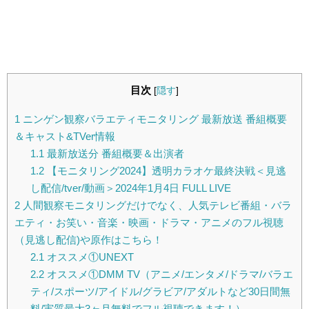
目次
[
隠す
]
1
ニンゲン観察バラエティモニタリング 最新放送 番組概要
＆キャスト&TVer情報
1.1
最新放送分 番組概要＆出演者
1.2
【モニタリング2024】透明カラオケ最終決戦＜見逃
し配信/tver/動画＞2024年1月4日 FULL LIVE
2
人間観察モニタリングだけでなく、人気テレビ番組・バラ
エティ・お笑い・音楽・映画・ドラマ・アニメのフル視聴
（見逃し配信)や原作はこちら！
2.1
オススメ①UNEXT
2.2
オススメ①DMM TV（アニメ/エンタメ/ドラマ/バラエ
ティ/スポーツ/アイドル/グラビア/アダルトなど30日間無
料/実質最大3ヶ月無料でフル視聴できます！）