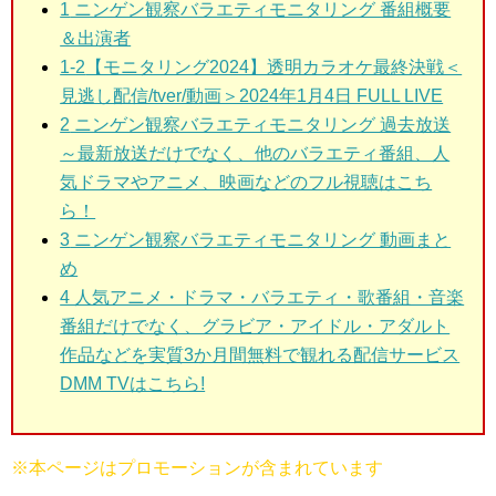
1
ニンゲン観察バラエティモニタリング 番組概要
＆出演者
1-2
【モニタリング2024】透明カラオケ最終決戦＜
見逃し配信/tver/動画＞2024年1月4日 FULL LIVE
2
ニンゲン観察バラエティモニタリング 過去放送
～最新放送だけでなく、他のバラエティ番組、人
気ドラマやアニメ、映画などのフル視聴はこち
ら！
3
ニンゲン観察バラエティモニタリング 動画まと
め
4 人気アニメ・ドラマ・バラエティ・歌番組・音楽
番組だけでなく、グラビア・アイドル・アダルト
作品などを実質3か月間無料で観れる配信サービス
DMM TVはこちら!
※本ページはプロモーションが含まれています