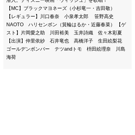
潜入。ディズニー映画「ウィッシュ」を歌唱！
【MC】ブラックマヨネーズ（小杉竜一・吉田敬）
【レギュラー】川口春奈 小泉孝太郎 笹野高史
NAOTO ハリセンボン（箕輪はるか・近藤春菜） 【ゲ
スト】片岡愛之助 川田裕美 玉井詩織 佐々木彩夏
【出演】仲里依紗 石井竜也 高橋洋子 生田絵梨花
ゴールデンボンバー テツandトモ 枡田絵理奈 川島
海荷