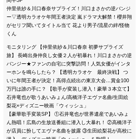
間半SP
仲里依紗＆川口春奈サプライズ！川口まさかの逆バンジ
ー▽透明カラオケ年間王者決定 嵐ドラマ大解禁！櫻井翔
がセリフ聞いてタイトル当て 花より男子/流星の絆/怪物
くん
モニタリング 【仲里依紗＆川口春奈 初夢サプライズ
旅】 長崎出身仲良し女優２人が初暴れ！川口まさかの逆
バンジー★ファンの自宅に突撃訪問！人気女優がインタ
ーホンを鳴らしたら？ 【透明カラオケ 最終決戦】 つ
いに年間王者が決定！高得点続出の東京大会…賞金100
万円は誰の手に？ 【歌手が変装し潜入！豪華３本立て】
石井竜也が歌うあいみょん/高橋洋子エヴァ名曲/生田絵
梨花×ディズニー映画「ウィッシュ」
【豪華歌手変装SP】 ①石井竜也が世界遺産であいみょ
ん熱唱！広島の生放送番組に潜入し大暴れ！ ②高橋洋子
が店員に扮してエヴァ名曲を披露 ③生田絵梨花が高校に