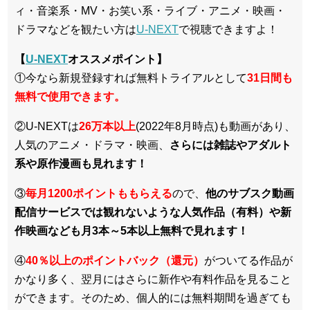
ィ・音楽系・MV・お笑い系・ライブ・アニメ・映画・
ドラマなどを観たい方は
U-NEXT
で視聴できますよ！
【
U-NEXT
オススメポイント】
①今なら新規登録すれば無料トライアルとして
3
1日間も
無料で使用できます。
②U-NEXTは
26万本以上
(2022年8月時点)も動画があり、
人気のアニメ・ドラマ・映画、
さらには雑誌やアダルト
系や原作漫画も見れます！
③
毎月1200ポイントももらえる
ので、
他のサブスク動画
配信サービスでは観れないような人気作品（有料）や新
作映画なども月3本～5本以上無料で見れます！
④
40％以上のポイントバック（還元）
がついてる作品が
かなり多く、翌月にはさらに新作や有料作品を見ること
ができます。そのため、個人的には無料期間を過ぎても