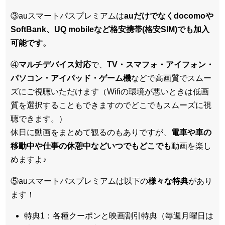
③auスマートパスプレミアムは
auだけでなくdocomoや
SoftBank、UQ mobileなど格安携帯(格安SIM)でも加入
可能です。
④
マルチデバイス対応
で、
TV・スマフォ・アイフォン・
パソコン・アイパッド・ゲーム機
などで高画質でスムー
ズにご視聴いただけます（Wifiの環境が悪いときは低画
質を選択することもできますのでどこでもスムーズに視
聴できます。）
休日に動画をまとめて観るのもありですが、
電車や車の
移動中や仕事の休憩中などいつでもどこでも
動画を楽し
めますよ♪
⑤auスマートパスプレミアムは以下の
様々な特典
があり
ます！
特典1：各種クーポンと映画割引特典（毎週月曜日は