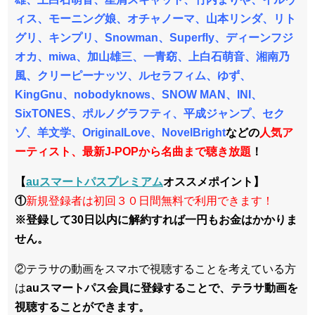
ィス、モーニング娘、オチャノーマ、山本リンダ、
リト
グリ、キンプリ、
Snowman、Superfly、ディーンフジ
オカ、miwa、加山雄三、一青窈、上白石萌音、湘南乃
風、クリーピーナッツ、
ルセラフィム、ゆず、
KingGnu、nobodyknows、SNOW MAN、INI、
SixTONES、ポルノグラフティ、平成ジャンプ、セク
ゾ、羊文学、OriginalLove、NovelBright
などの
人気ア
ーティスト、最新J-POPから名曲まで聴き放題
！
【
auスマートパスプレミアム
オススメポイント】
①
新規登録者は初回３０日間無料で利用できます！
※登録して30日以内に解約すれば一円もお金はかかりま
せん。
②テラサの動画をスマホで視聴することを考えている方
は
auスマートパス会員に登録することで、テラサ動画を
視聴することができます。