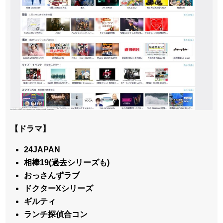
【ドラマ】
24JAPAN
相棒19(過去シリーズも)
おっさんずラブ
ドクターXシリーズ
ギルティ
ランチ探偵合コン