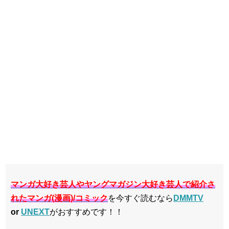
マンガ大好き芸人やヤングマガジン大好き芸人で紹介さ
れたマンガ(漫画)/コミック
を今すぐ読むなら
DMMTV
or
UNEXT
がおすすめです！！