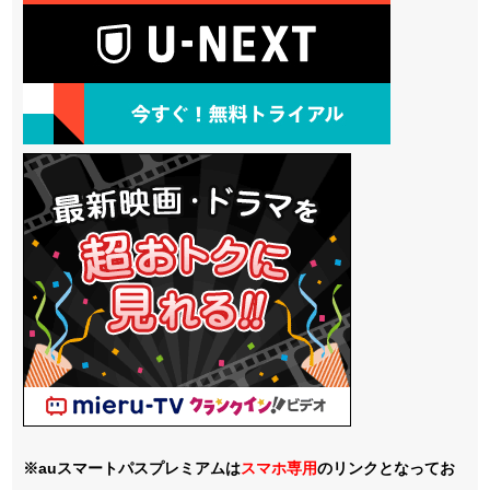
※auスマートパスプレミアムは
スマホ
専用
のリンクとなってお