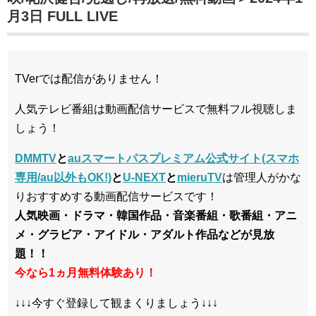
月3日 FULL LIVE
TVerでは配信がありません！
人気テレビ番組は動画配信サービスで無料フル視聴しま
しょう！
DMMTV
と
auスマートパスプレミアム公式サイト(スマホ
専用/au以外もOK!)
と
U-NEXT
と
mieruTV
は管理人がかな
りおすすめする動画配信サービスです！
人気映画・ドラマ・韓国作品・音楽番組・歌番組・アニ
メ・グラビア・アイドル・アダルト作品などが見放
題！！
今なら1ヵ月無料体験あり！
↓↓↓今すぐ登録して観まくりましょう↓↓↓