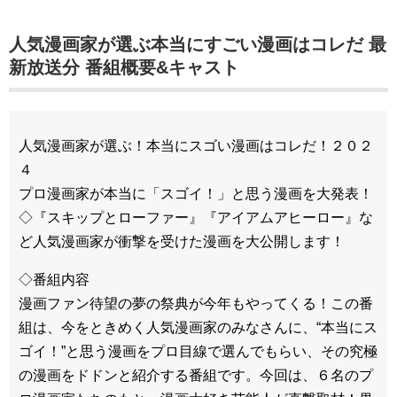
人気漫画家が選ぶ本当にすごい漫画はコレだ 最
新放送分 番組概要&キャスト
人気漫画家が選ぶ！本当にスゴい漫画はコレだ！２０２
４
プロ漫画家が本当に「スゴイ！」と思う漫画を大発表！
◇『スキップとローファー』『アイアムアヒーロー』な
ど人気漫画家が衝撃を受けた漫画を大公開します！
◇番組内容
漫画ファン待望の夢の祭典が今年もやってくる！この番
組は、今をときめく人気漫画家のみなさんに、“本当にス
ゴイ！”と思う漫画をプロ目線で選んでもらい、その究極
の漫画をドドンと紹介する番組です。今回は、６名のプ