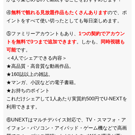
④
無料で観れる見放題作品もたくさんあります
ので、ポ
イントをすべて使い切ったとしても毎日楽しめます。
⑤ファミリーアカウントもあり、
1つの契約でアカウン
トを無料で3つまで追加できます
。しかも、
同時視聴も
可能
です。
＜4人でシェアできる内容＞
★高品質・高音質な動画作品。
★160誌以上の雑誌。
★マンガ、小説などの電子書籍。
★お持ちのポイント
これだけシェアして1人あたり実質約500円でU-NEXTを
利用できます。
⑥UNEXTはマルチデバイス対応で、TV・スマフォ・ア
イフォン・パソコン・アイパッド・ゲーム機などで高画