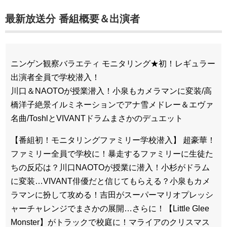
最新放送分 番組概要＆出演者
ニンゲン観察バラエティ モニタリング★初！レギュラー
出演者全員で学校潜入！
川口＆NAOTOが授業潜入！小泉もカメラマンに変装/高
橋洋子絶景イルミネーションでアナ雪メドレー＆エヴァ
名曲/ToshlとVIVANTドラムまさかのデュエット
【番組初！モニタリングファミリー学校潜入】 超豪華！
ファミリー全員で学校に！暴走するファミリーに生徒た
ちの反応は？川口NAOTOが授業に潜入！小杉がドラム
に変装…VIVANT俳優だと信じてもらえる？小泉もカメ
ラマンに扮して攻める！吉田がスーパーマリオプレッシ
ャーチャレンジでまさかの展開…さらに！【Little Glee
Monster】がトラックで校庭に！マライアのクリスマス