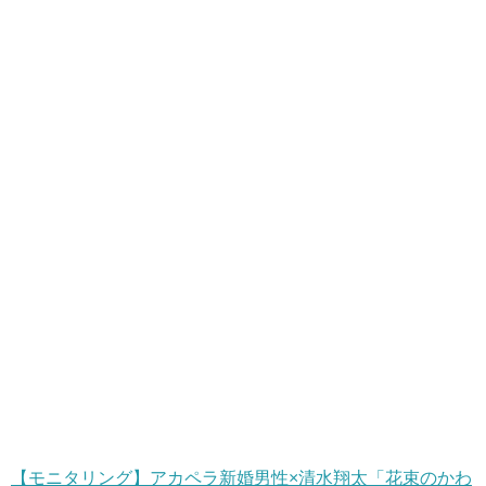
【モニタリング】アカペラ新婚男性×清水翔太「花束のかわ