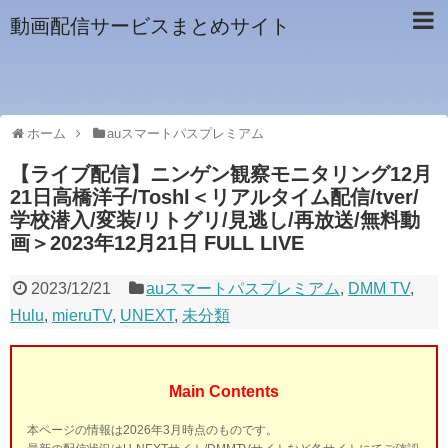
動画配信サービスまとめサイト
ホーム
auスマートパスプレミアム
【ライブ配信】ニンゲン観察モニタリング12月
21日高橋洋子/Toshl＜リアルタイム配信/tver/
学校潜入/変装/リトグリ/見逃し/再放送/無料動
画＞2023年12月21日 FULL LIVE
2023/12/21
auスマートパスプレミアム
,
DMM TV
,
Hulu
,
mieruTV
,
UNEXT
,
未分類
Main Contents
本ページの情報は2026年3月時点のものです。