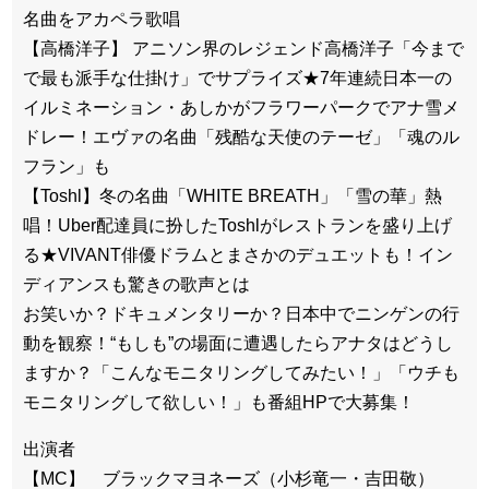
名曲をアカペラ歌唱
【高橋洋子】 アニソン界のレジェンド高橋洋子「今まで
で最も派手な仕掛け」でサプライズ★7年連続日本一の
イルミネーション・あしかがフラワーパークでアナ雪メ
ドレー！エヴァの名曲「残酷な天使のテーゼ」「魂のル
フラン」も
【Toshl】冬の名曲「WHITE BREATH」「雪の華」熱
唱！Uber配達員に扮したToshlがレストランを盛り上げ
る★VIVANT俳優ドラムとまさかのデュエットも！イン
ディアンスも驚きの歌声とは
お笑いか？ドキュメンタリーか？日本中でニンゲンの行
動を観察！“もしも”の場面に遭遇したらアナタはどうし
ますか？「こんなモニタリングしてみたい！」「ウチも
モニタリングして欲しい！」も番組HPで大募集！
出演者
【MC】 ブラックマヨネーズ（小杉竜一・吉田敬）