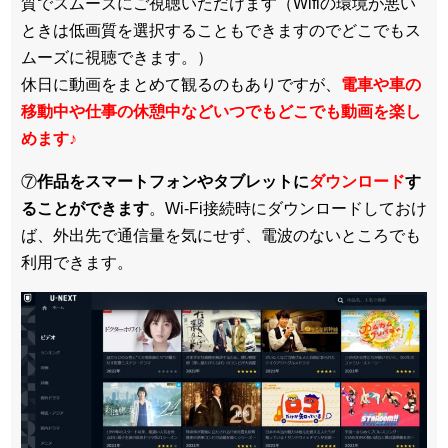
質でスムーズにご視聴いただけます（Wifiの環境が悪い
ときは低画質を選択することもできますのでどこでもス
ムーズに視聴できます。）
休日に動画をまとめて観るのもありですが、
電車や車の
移動中や仕事の休憩中などいつでもどこでも動画を楽し
めます
♪
⑦
作品をスマートフォンやタブレットに
ダウンロード
す
ることができます
。Wi-Fi接続時にダウンロードしておけ
ば、外出先で通信量を気にせず、電波のないところでも
利用できます。