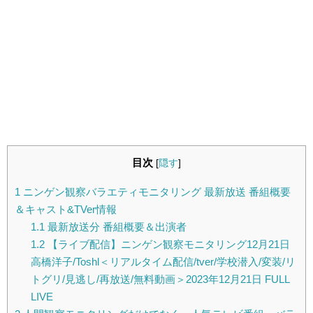
目次
[
隠す
]
1
ニンゲン観察バラエティモニタリング 最新放送 番組概要
＆キャスト&TVer情報
1.1
最新放送分 番組概要＆出演者
1.2
【ライブ配信】ニンゲン観察モニタリング12月21日
高橋洋子/Toshl＜リアルタイム配信/tver/学校潜入/変装/リ
トグリ/見逃し/再放送/無料動画＞2023年12月21日 FULL
LIVE