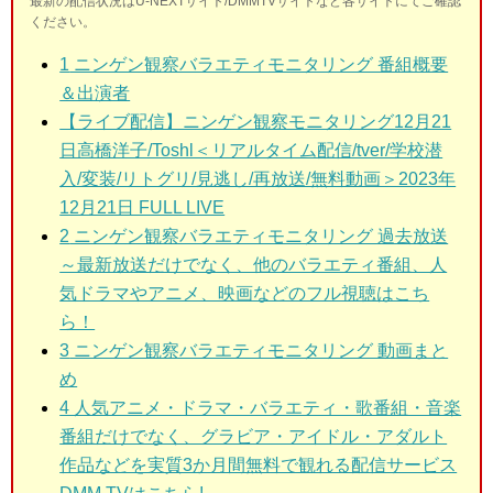
最新の配信状況はU-NEXTサイト/DMMTVサイトなど各サイトにてご確認
ください。
1
ニンゲン観察バラエティモニタリング 番組概要
＆出演者
【ライブ配信】ニンゲン観察モニタリング12月21
日高橋洋子/Toshl＜リアルタイム配信/tver/学校潜
入/変装/リトグリ/見逃し/再放送/無料動画＞2023年
12月21日 FULL LIVE
2
ニンゲン観察バラエティモニタリング 過去放送
～最新放送だけでなく、他のバラエティ番組、人
気ドラマやアニメ、映画などのフル視聴はこち
ら！
3
ニンゲン観察バラエティモニタリング 動画まと
め
4 人気アニメ・ドラマ・バラエティ・歌番組・音楽
番組だけでなく、グラビア・アイドル・アダルト
作品などを実質3か月間無料で観れる配信サービス