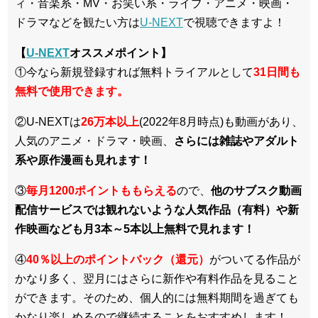
ィ・音楽系・MV・お笑い系・ライブ・アニメ・映画・
ドラマなどを観たい方は
U-NEXT
で視聴できますよ！
【
U-NEXT
オススメポイント】
①今なら新規登録すれば無料トライアルとして
3
1日間も
無料で使用できます。
②U-NEXTは
26万本以上
(2022年8月時点)も動画があり、
人気のアニメ・ドラマ・映画、
さらには雑誌やアダルト
系や原作漫画も見れます！
③
毎月1200ポイントももらえる
ので、
他のサブスク動画
配信サービスでは観れないような人気作品（有料）や新
作映画なども月3本～5本以上無料で見れます！
④
40％以上のポイントバック（還元）
がついてる作品が
かなり多く、翌月にはさらに新作や有料作品を見ること
ができます。そのため、個人的には無料期間を過ぎても
かなり楽しめるので継続することをおすすめします！