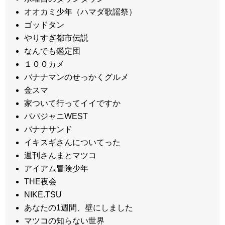
オオカミ少年（ハマダ歌謡祭）
ゴッドタン
やりすぎ都市伝説
なんでも鑑定団
１００カメ
バナナマンのせっかくグルメ
金スマ
家ついて行ってイイですか
パパジャニWEST
バナナサンド
イキスギさんについてった
週刊さんまとマツコ
アイアム冒険少年
THE夜会
NIKE.TSU
あなたの1週間、壁にしました
マツコの知らない世界