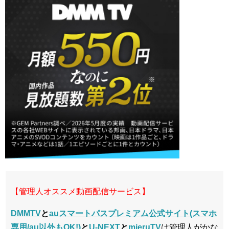
【管理人オススメ動画配信サービス】
DMMTV
と
auスマートパスプレミアム公式サイト(スマホ
専用/au以外もOK!)
と
U-NEXT
と
mieruTV
は管理人がかな