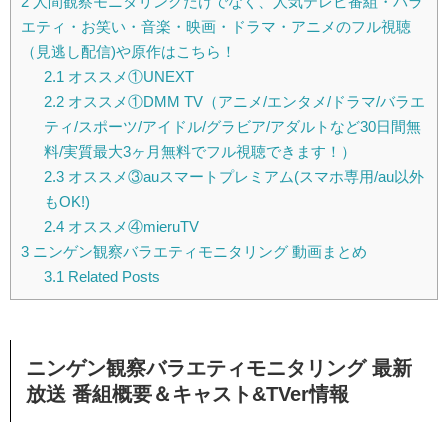
2
人間観察モニタリングだけでなく、人気テレビ番組・バラ
エティ・お笑い・音楽・映画・ドラマ・アニメのフル視聴
（見逃し配信)や原作はこちら！
2.1
オススメ①UNEXT
2.2
オススメ①DMM TV（アニメ/エンタメ/ドラマ/バラエ
ティ/スポーツ/アイドル/グラビア/アダルトなど30日間無
料/実質最大3ヶ月無料でフル視聴できます！）
2.3
オススメ③auスマートプレミアム(スマホ専用/au以外
もOK!)
2.4
オススメ④mieruTV
3
ニンゲン観察バラエティモニタリング 動画まとめ
3.1
Related Posts
ニンゲン観察バラエティモニタリング 最新
放送 番組概要＆キャスト&TVer情報