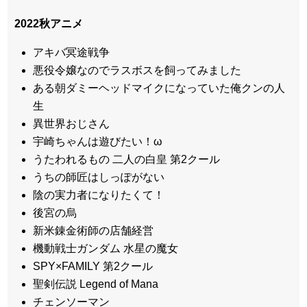
2022秋アニメ
アキバ冥途戦争
悪役令嬢なのでラスボスを飼ってみました
ある朝ダミーヘッドマイクになっていた俺クンの人
生
異世界おじさん
宇崎ちゃんは遊びたい！ω
うたわれるもの 二人の白皇 第2クール
うちの師匠はしっぽがない
陰の実力者になりたくて！
後宮の烏
新米錬金術師の店舗経営
機動戦士ガンダム 水星の魔女
SPY×FAMILY 第2クール
聖剣伝説 Legend of Mana
チェンソーマン