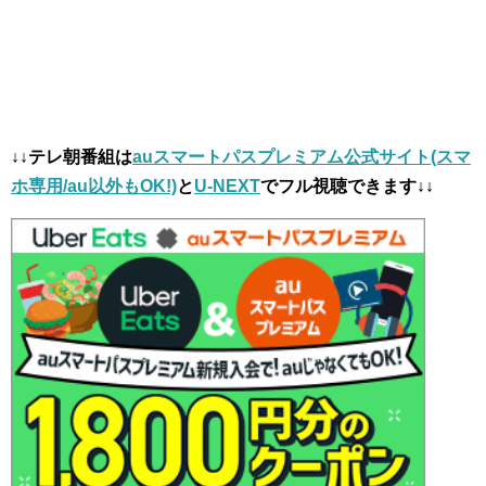
↓↓テレ朝番組は
auスマートパスプレミアム公式サイト(スマ
ホ専用/au以外もOK!)
と
U-NEXT
でフル視聴できます↓↓