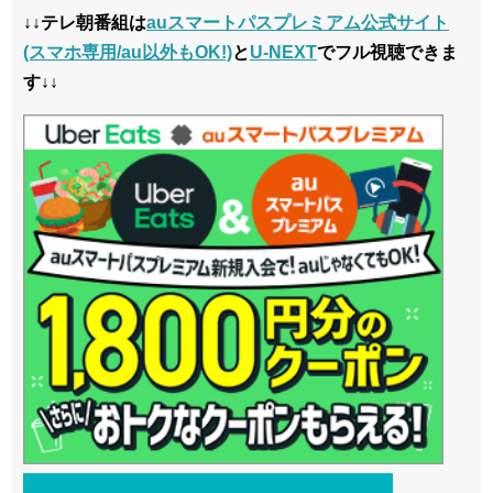
↓↓テレ朝番組は
auスマートパスプレミアム公式サイト
(スマホ専用/au以外もOK!)
と
U-NEXT
でフル視聴できま
す↓↓