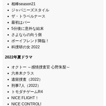
相棒season21
ジャパニーズスタイル
ザ・トラベルナース
最初はパー
5分後に意外な結末
さよならの向う側
ボーイフレンド降臨！
科捜研の女 2022
2022年夏ドラマ
オクトー ～感情捜査官 心野朱梨～
六本木クラス
遺留捜査（2022）
刑事7人（2022）
トモダチゲームR4
NICE FLIGHT！
NICE CONTROL!