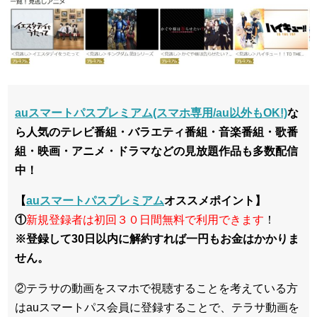
auスマートパスプレミアム(スマホ専用/au以外もOK!)
な
ら人気のテレビ番組・バラエティ番組・音楽番組・歌番
組・映画・アニメ・ドラマなどの見放題作品も多数配信
中！
【
auスマートパスプレミアム
オススメポイント】
①
新規登録者は初回３０日間無料で利用できます
！
※登録して30日以内に解約すれば一円もお金はかかりま
せん。
②テラサの動画をスマホで視聴することを考えている方
はauスマートパス会員に登録することで、テラサ動画を