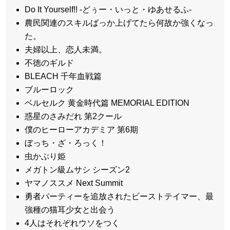
Do It Yourself!! -どぅー・いっと・ゆあせるふ-
農民関連のスキルばっか上げてたら何故か強くなっ
た。
夫婦以上、恋人未満。
不徳のギルド
BLEACH 千年血戦篇
ブルーロック
ベルセルク 黄金時代篇 MEMORIAL EDITION
惑星のさみだれ 第2クール
僕のヒーローアカデミア 第6期
ぼっち・ざ・ろっく！
虫かぶり姫
メガトン級ムサシ シーズン2
ヤマノススメ Next Summit
勇者パーティーを追放されたビーストテイマー、最
強種の猫耳少女と出会う
4人はそれぞれウソをつく