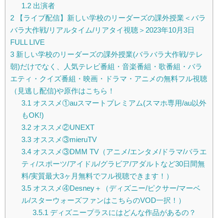
1.2
出演者
2
【ライブ配信】新しい学校のリーダーズの課外授業＜バラ
バラ大作戦/リアルタイム/リアタイ視聴＞2023年10月3日
FULL LIVE
3
新しい学校のリーダーズの課外授業(バラバラ大作戦/テレ
朝)だけでなく、人気テレビ番組・音楽番組・歌番組・バラ
エティ・クイズ番組・映画・ドラマ・アニメの無料フル視聴
（見逃し配信)や原作はこちら！
3.1
オススメ①auスマートプレミアム(スマホ専用/au以外
もOK!)
3.2
オススメ②UNEXT
3.3
オススメ③mieruTV
3.4
オススメ③DMM TV（アニメ/エンタメ/ドラマ/バラエ
ティ/スポーツ/アイドル/グラビア/アダルトなど30日間無
料/実質最大3ヶ月無料でフル視聴できます！）
3.5
オススメ④Desney＋（ディズニー/ピクサー/マーベ
ル/スターウォーズファンはこちらのVOD一択！）
3.5.1
ディズニープラスにはどんな作品があるの？