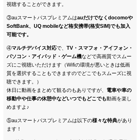
視聴することができます。
③auスマートパスプレミアムは
auだけでなくdocomoや
SoftBank、UQ mobileなど格安携帯(格安SIM)でも加入
可能です。
④
マルチデバイス対応
で、
TV・スマフォ・アイフォン・
パソコン・アイパッド・ゲーム機
などで高画質でスムー
ズにご視聴いただけます（Wifiの環境が悪いときは低画
質を選択することもできますのでどこでもスムーズに視
聴できます。）
休日に動画をまとめて観るのもありですが、
電車や車の
移動中や仕事の休憩中などいつでもどこでも
動画を楽し
めますよ♪
⑤auスマートパスプレミアムは以下の
様々な特典
があり
ます！