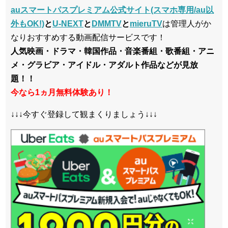
auスマートパスプレミアム公式サイト(スマホ専用/au以
外もOK!)
と
U-NEXT
と
DMMTV
と
mieruTV
は管理人がか
なりおすすめする動画配信サービスです！
人気映画・ドラマ・韓国作品・音楽番組・歌番組・アニ
メ・グラビア・アイドル・アダルト作品などが見放
題！！
今なら1ヵ月無料体験あり！
↓↓↓今すぐ登録して観まくりましょう↓↓↓