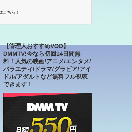
はこちら！
【管理人おすすめVOD】
DMMTV!今なら初回14日間無
料！人気の映画/アニメ/エンタメ/
バラエティ/ドラマ/グラビア/アイ
ドル/アダルトなど無料フル視聴
できます！