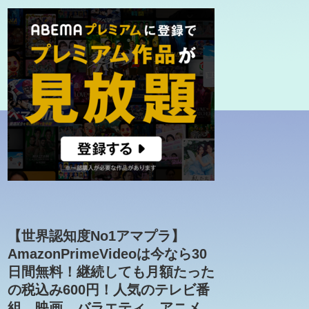
【世界認知度No1アマプラ】
AmazonPrimeVideoは今なら30
日間無料！継続しても月額たった
の税込み600円！人気のテレビ番
組、映画、バラエティ、アニメ、