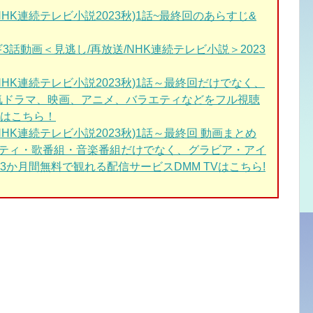
NHK連続テレビ小説2023秋)1話~最終回
のあらすじ&
3話動画＜見逃し/再放送/NHK連続テレビ小説＞2023
NHK連続テレビ小説2023秋)1話～最終回
だけでなく、
気ドラマ、映画、アニメ、バラエティなどをフル視聴
はこちら！
NHK連続テレビ小説2023秋)1話～最終回
動画まとめ
エティ・歌番組・音楽番組だけでなく、グラビア・アイ
か月間無料で観れる配信サービスDMM TVはこちら!