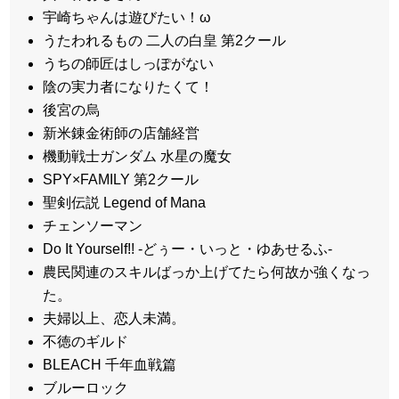
宇崎ちゃんは遊びたい！ω
うたわれるもの 二人の白皇 第2クール
うちの師匠はしっぽがない
陰の実力者になりたくて！
後宮の烏
新米錬金術師の店舗経営
機動戦士ガンダム 水星の魔女
SPY×FAMILY 第2クール
聖剣伝説 Legend of Mana
チェンソーマン
Do It Yourself!! -どぅー・いっと・ゆあせるふ-
農民関連のスキルばっか上げてたら何故か強くなっ
た。
夫婦以上、恋人未満。
不徳のギルド
BLEACH 千年血戦篇
ブルーロック