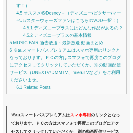
す！）
4.5
オススメ⑥Desney＋（ディズニー/ピクサー/マー
ベル/スターウォーズファンはこちらのVOD一択！）
4.5.1
ディズニープラスにはどんな作品があるの？
4.5.2
ディズニープラスの基本情報
5
MUSIC FAIR 過去放送～最新放送 動画まとめ
6
※auスマートパスプレミアムはスマホ専用のリンクと
なっております。ＰＣの方はスマフォで再度このブログ
にアクセスしてクリックしていただくか、別の動画配信
サービス（UNEXTやDMMTV、mieruTVなど）をご利用
くださいませ。
6.1
Related Posts
※auスマートパスプレミアムは
スマホ
専用
のリンクとなっ
ております。ＰＣの方はスマフォで再度このブログにアク
セスしてクリックしていただくか、別の動画配信サービス