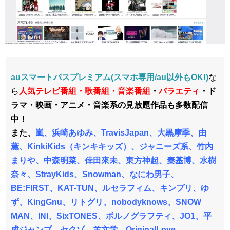
auスマートパスプレミアム(スマホ専用/au以外もOK!)
な
ら
人気テレビ番組・歌番組・音楽番組
・
バラエティ
・ド
ラマ・映画・アニメ・音楽系の見放題作品も多数配信
中！
また、
嵐、浜崎あゆみ、TravisJapan、大黒摩季、由
薫、KinkiKids（キンキキッズ）、ジャニーズ系、竹内
まりや、中森明菜、倖田來未、東方神起、秦基博、水樹
奈々、StrayKids、Snowman、なにわ男子、
BE:FIRST、KAT-TUN、ルセラフィム、キンプリ、ゆ
ず、KingGnu、リトグリ、nobodyknows、SNOW
MAN、INI、SixTONES、ポルノグラフティ、JO1、平
成ジャンプ、セクゾ、羊文学、OriginalLove、