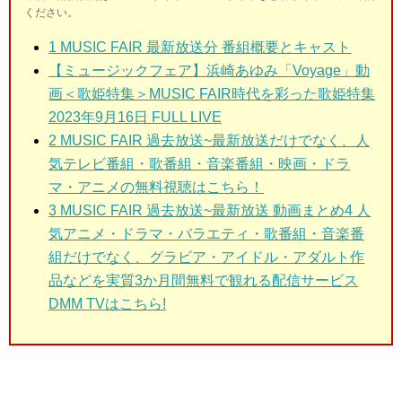
ください。
1
MUSIC FAIR 最新放送分 番組概要とキャスト
【ミュージックフェア】浜崎あゆみ「Voyage」動
画＜歌姫特集＞MUSIC FAIR時代を彩った歌姫特集
2023年9月16日 FULL LIVE
2
MUSIC FAIR 過去放送~最新放送だけでなく、人
気テレビ番組・歌番組・音楽番組・映画・ドラ
マ・アニメの無料視聴はこちら！
3
MUSIC FAIR 過去放送~最新放送 動画まとめ
4 人
気アニメ・ドラマ・バラエティ・歌番組・音楽番
組だけでなく、グラビア・アイドル・アダルト作
品などを実質3か月間無料で観れる配信サービス
DMM TVはこちら!