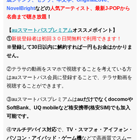
NovelBright
などの
人気アーティスト、最新J-POPから
名曲まで聴き放題
！
【
auスマートパスプレミアム
オススメポイント】
①
新規登録者は初回３０日間無料で利用できます！
※登録して30日以内に解約すれば一円もお金はかかりま
せん。
②テラサの動画をスマホで視聴することを考えている方
はauスマートパス会員に登録することで、テラサ動画を
視聴することができます。
③auスマートパスプレミアムは
auだけでなくdocomoや
SoftBank、UQ mobileなど格安携帯(格安SIM)でも加入
可能です。
④
マルチデバイス対応
で、
TV・スマフォ・アイフォン・
パソコン・アイパッド・ゲーム機
などで高画質でスムー