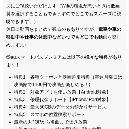
ズにご視聴いただけます（Wifiの環境が悪いときは低画
質を選択することもできますのでどこでもスムーズに視
聴できます。）
休日に動画をまとめて観るのもありですが、
電車や車の
移動中や仕事の休憩中などいつでもどこでも
動画を楽し
めますよ♪
⑤auスマートパスプレミアムは以下の
様々な特典
があり
ます！
特典1：各種クーポンと映画割引特典（毎週月曜日は
映画館で1100円で映画が楽しめる！)
特典2：対象アプリを使い放題【Android対象】
特典3：修理代金サポート【iPhone/iPad対象】
特典4：最大50GBのデータお預かりサービス
特典5：スマホの位置検索サポート
最新のJ-POPから名曲まで聴き放題