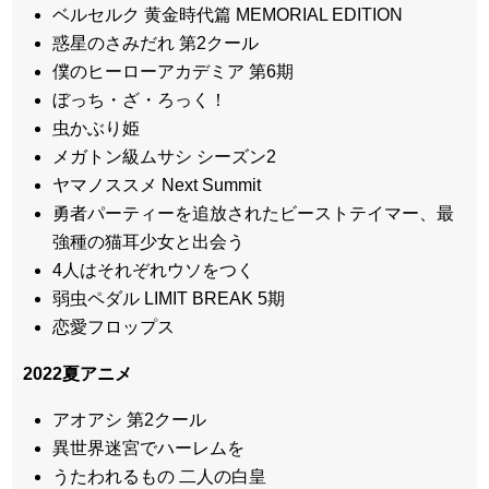
ベルセルク 黄金時代篇 MEMORIAL EDITION
惑星のさみだれ 第2クール
僕のヒーローアカデミア 第6期
ぼっち・ざ・ろっく！
虫かぶり姫
メガトン級ムサシ シーズン2
ヤマノススメ Next Summit
勇者パーティーを追放されたビーストテイマー、最
強種の猫耳少女と出会う
4人はそれぞれウソをつく
弱虫ペダル LIMIT BREAK 5期
恋愛フロップス
2022
夏アニメ
アオアシ 第2クール
異世界迷宮でハーレムを
うたわれるもの 二人の白皇