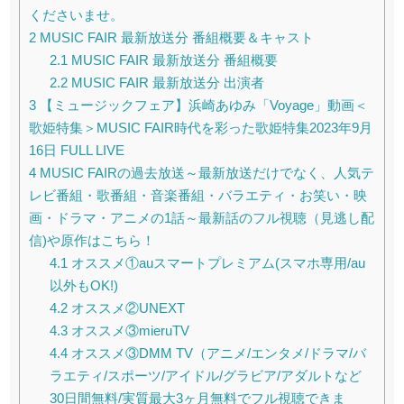
くださいませ。
2
MUSIC FAIR 最新放送分 番組概要＆キャスト
2.1
MUSIC FAIR 最新放送分 番組概要
2.2
MUSIC FAIR 最新放送分 出演者
3
【ミュージックフェア】浜崎あゆみ「Voyage」動画＜
歌姫特集＞MUSIC FAIR時代を彩った歌姫特集2023年9月
16日 FULL LIVE
4
MUSIC FAIRの過去放送～最新放送だけでなく、人気テ
レビ番組・歌番組・音楽番組・バラエティ・お笑い・映
画・ドラマ・アニメの1話～最新話のフル視聴（見逃し配
信)や原作はこちら！
4.1
オススメ①auスマートプレミアム(スマホ専用/au
以外もOK!)
4.2
オススメ②UNEXT
4.3
オススメ③mieruTV
4.4
オススメ③DMM TV（アニメ/エンタメ/ドラマ/バ
ラエティ/スポーツ/アイドル/グラビア/アダルトなど
30日間無料/実質最大3ヶ月無料でフル視聴できま