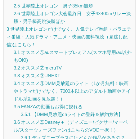
2.5
世界陸上オレゴン 男子35km競歩
2.6
世界陸上オレゴン大会最終日 女子4×400mリレー決
勝・男子棒高跳決勝ほか
3
世界陸上オレゴンだけでなく、人気テレビ番組・バラエテ
ィ番組・人気ドラマ・アニメ・映画の無料視聴（見逃し配
信)はこちら！
3.1
オススメ①auスマートプレミアム(スマホ専用/au以外
もOK!)
3.2
オススメ②mieruTV
3.3
オススメ③UNEXT
3.4
オススメ④DMM見放題chライト（1か月無料！映画
やドラマだけでなく、7000本以上のアダルト動画やアイ
ドル系動画を見放題！）
3.5
FANZAの動画もお得に観れる
3.5.1
【DMM見放題chライトの登録＆解約方法】
3.6
オススメ⑤Desney＋（ディズニー/ピクサー/マーベ
ル/スターウォーズファンはこちらのVOD一択！）
3.6.1
ディズニープラスにはどんな作品があるの？