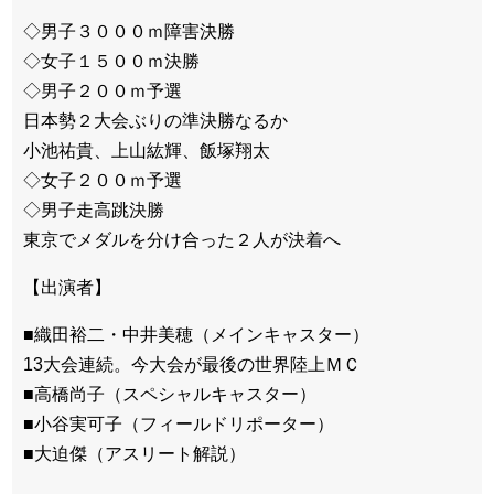
◇男子３０００ｍ障害決勝
◇女子１５００ｍ決勝
◇男子２００ｍ予選
日本勢２大会ぶりの準決勝なるか
小池祐貴、上山紘輝、飯塚翔太
◇女子２００ｍ予選
◇男子走高跳決勝
東京でメダルを分け合った２人が決着へ
【出演者】
■織田裕二・中井美穂（メインキャスター）
13大会連続。今大会が最後の世界陸上ＭＣ
■高橋尚子（スペシャルキャスター）
■小谷実可子（フィールドリポーター）
■大迫傑（アスリート解説）