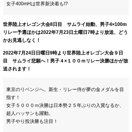
女子400mHは世界新決着も!?
世界陸上オレゴン大会8日目 サムライ始動、男子4×100m
リレー予選ほかは2022年7
月23日土曜日7時より放送、どう
かお見逃しなく！
2022年7月24日日曜日9時より世界陸上オレゴン大会９日
目 サムライ悲願へ！男子４×１００ｍリレー決勝ほかが放
送されます！
東京のリベンジへ。新生・リレー侍が夢の金メダルを目
指す！
女子５０００ｍ決勝は日本勢２５年ぶりの入賞なるか、
超人ハッサンも躍動。
男子やり投決勝も注目！