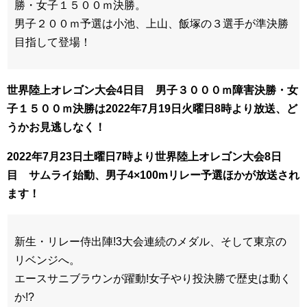
勝・女子１５００ｍ決勝。
男子２００ｍ予選は小池、上山、飯塚の３選手が準決勝
目指して登場！
世界陸上オレゴン大会4日目 男子３０００ｍ障害決勝・女
子１５００ｍ決勝は2022年7
月19日火曜日8時より放送、ど
うかお見逃しなく！
2022年7月23日土曜日7時より世界陸上オレゴン大会8日
目 サムライ始動、男子4×100mリレー予選ほかが放送され
ます！
新生・リレー侍出陣!3大会連続のメダル、そして東京の
リベンジへ。
エースサニブラウンが躍動!女子やり投決勝で歴史は動く
か!?