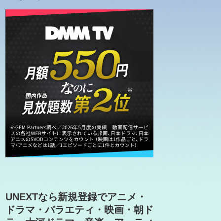
UNEXTなら新規登録でアニメ・
ドラマ・バラエティ・映画・朝ド