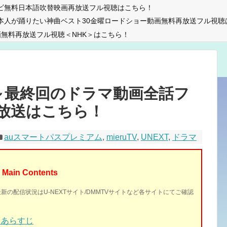
ビ無料日本語吹替映画再放送フル視聴はこちら！
本人が踊りたい神曲ベスト30金曜ロードショー動画無料再放送フル視聴
無料再放送フル視聴＜NHK＞はこちら！
～最終回のドラマ動画全話フ
放送はこちら！
auスマートパスプレミアム
,
mieruTV
,
UNEXT
,
ドラマ
Main Contents
最新の配信状況はU-NEXTサイト/DMMTVサイトなど各サイトにてご確認
 あらすじ