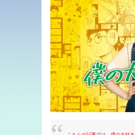
こちらの記事では、僕の大好き