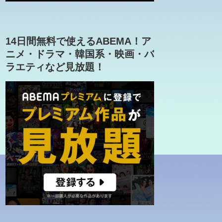
14日間無料で使えるABEMA！ア
ニメ・ドラマ・韓国系・映画・バ
ラエティなど見放題！