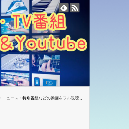
・ニュース・特別番組などの動画をフル視聴し