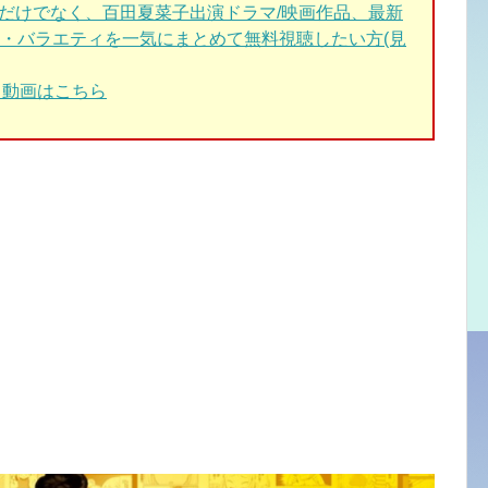
回だけでなく、百田夏菜子出演ドラマ/映画作品、最新
・バラエティを一気にまとめて無料視聴したい方(見
 動画はこちら