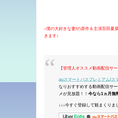
↓僕の大好きな妻!の原作＆主演百田夏
きます↓
【管理人オススメ動画配信サー
auスマートパスプレミアム(スマホ
なりおすすめする動画配信サー
メが見放題！！
今なら1ヵ月無
↓↓↓今すぐ登録して観まくりまし