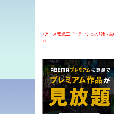
↓アニメ/遊戯王ゴーラッシュ
の
1話～
↓↓