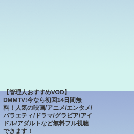
【管理人おすすめVOD】
DMMTV!今なら初回14日間無
料！人気の映画/アニメ/エンタメ/
バラエティ/ドラマ/グラビア/アイ
ドル/アダルトなど無料フル視聴
できます！