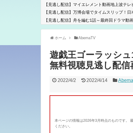
【見逃し配信】マイエレメント動画地上波テレ
【見逃し配信】万博会場でタイムスリップ！日
【見逃し配信】舟を編む1話～最終回ドラマ動画
ホーム
AbemaTV
遊戯王ゴーラッシュ
無料視聴見逃し配信
2022/4/2
2022/4/14
Abem
本ページの情報は2026年3月時点のものです。 
ください。