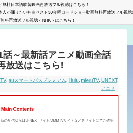
ビ無料日本語吹替映画再放送フル視聴はこちら！
本人が踊りたい神曲ベスト30金曜ロードショー動画無料再放送フル視聴
無料再放送フル視聴＜NHK＞はこちら！
1話～最新話アニメ動画全話
再放送はこちら!
aTV
,
auスマートパスプレミアム
,
Hulu
,
mieruTV
,
UNEXT
,
アニメ
Main Contents
最新の配信状況はU-NEXTサイト/DMMTVサイトなど各サイトにてご確認