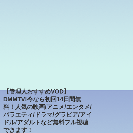
【管理人おすすめVOD】
DMMTV!今なら初回14日間無
料！人気の映画/アニメ/エンタメ/
バラエティ/ドラマ/グラビア/アイ
ドル/アダルトなど無料フル視聴
できます！