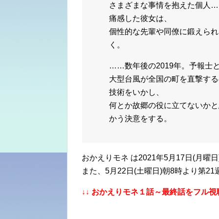
さまざまな事情を抱えた個人…
痛感した彼女は、
個性的な先輩や同僚に鍛えられ
く。
……数年後の2019年。予報
大型台風が全国の町を直撃する
技術をいかし、
何とか故郷の役に立てないかと
かう決意をする。
おかえりモネ は2021年5月17日(月曜
また、5月22日(土曜日)朝8時より第
↓↓ おかえりモネ１話～最終話をフル