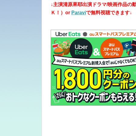
↓主演清原果耶出演ドラマ/映画作品の動
Ｋ！）or
Paravi
で無料視聴できます↓