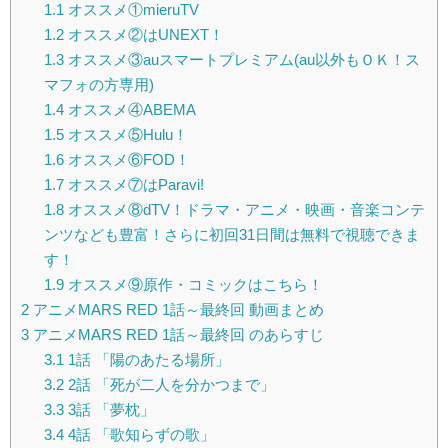
1.1
オススメ①mieruTV
1.2
オススメ②はUNEXT！
1.3
オススメ③auスマートプレミアム(au以外もＯＫ！ス
マフォの方専用)
1.4
オススメ④ABEMA
1.5
オススメ⑤Hulu！
1.6
オススメ⑥FOD！
1.7
オススメ⑦はParavi!
1.8
オススメ⑧dTV！ドラマ・アニメ・映画・音楽コンテ
ンツなども豊富！さらに初回31日間は無料で視聴できま
す！
1.9
オススメ⑨原作・コミックはこちら！
2
アニメMARS RED 1話～最終回 動画まとめ
3
アニメMARS RED 1話～最終回 のあらすじ
3.1
1話 「陽のあたる場所」
3.2
2話 「死が二人を分かつまで」
3.3
3話 「夢枕」
3.4
4話 「歌知らずの歌」