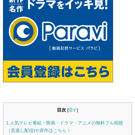
目次
[
隠す
]
1
人気テレビ番組・映画・ドラマ・アニメの無料フル視聴
（見逃し配信)や原作はこちら！