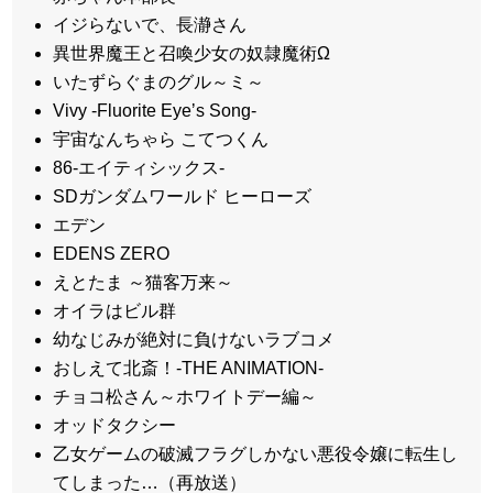
イジらないで、長瀞さん
異世界魔王と召喚少女の奴隷魔術Ω
いたずらぐまのグル～ミ～
Vivy -Fluorite Eyeʼs Song-
宇宙なんちゃら こてつくん
86-エイティシックス-
SDガンダムワールド ヒーローズ
エデン
EDENS ZERO
えとたま ～猫客万来～
オイラはビル群
幼なじみが絶対に負けないラブコメ
おしえて北斎！‐THE ANIMATION-
チョコ松さん～ホワイトデー編～
オッドタクシー
乙女ゲームの破滅フラグしかない悪役令嬢に転生し
てしまった…（再放送）