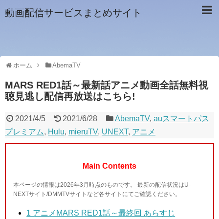
動画配信サービスまとめサイト
ホーム
AbemaTV
MARS RED1話～最新話アニメ動画全話無料視
聴見逃し配信再放送はこちら!
2021/4/5
2021/6/28
AbemaTV
,
auスマートパス
プレミアム
,
Hulu
,
mieruTV
,
UNEXT
,
アニメ
Main Contents
本ページの情報は2026年3月時点のものです。 最新の配信状況はU-
NEXTサイト/DMMTVサイトなど各サイトにてご確認ください。
1
アニメMARS RED1話～最終回 あらすじ