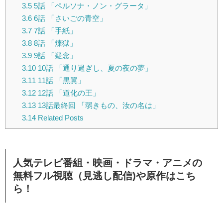
3.5
5話 「ペルソナ・ノン・グラータ」
3.6
6話 「さいごの青空」
3.7
7話 「手紙」
3.8
8話 「煉獄」
3.9
9話 「疑念」
3.10
10話 「通り過ぎし、夏の夜の夢」
3.11
11話 「黒翼」
3.12
12話 「道化の王」
3.13
13話最終回 「弱きもの、汝の名は」
3.14
Related Posts
人気テレビ番組・映画・ドラマ・アニメの
無料フル視聴（見逃し配信)や原作はこち
ら！