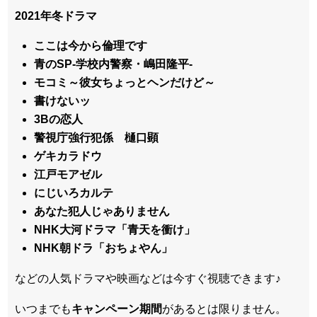
2021年冬ドラマ
ここは今から倫理です
青のSP-学校内警察・嶋田隆平-
モコミ～彼女ちょっとヘンだけど～
書けないッ
3Bの恋人
警視庁強行犯係 樋口顕
ゲキカラドウ
江戸モアゼル
にじいろカルテ
あなた犯人じゃありません
NHK大河ドラマ「青天を衝け」
NHK朝ドラ「おちょやん」
などの人気ドラマや映画などは今すぐ視聴できます♪
いつまでも
キャンペーン
期間
があるとは限りません。