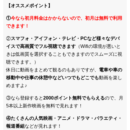
【オススメポイント】
①
今なら初月料金はかからないので、初月は無料で利用
できます！
②
スマフォ・アイフォン・テレビ・PCなど様々なデバ
イスで高画質でフル視聴できます
（Wifiの環境が悪いと
きは低画質を選択することもできますのでスムーズに視
聴できます。）
休日に動画をまとめて観るのもありですが、
電車や車の
移動中や仕事の休憩中などいつでもどこでも
動画を楽し
めますよ♪
③なら登録すると
2000ポイント無料でもらえる
ので、月
5本以上新作映画を無料で見れます！
④たくさんの人気映画・アニメ・ドラマ・バラエティ・
報道番組
などが見れます！