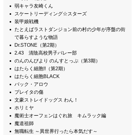
弱キャラ友崎くん
スケートリーディング☆スターズ
装甲娘戦機
たとえばラストダンジョン前の村の少年が序盤の街
で暮らすような物語
Dr.STONE（第2期）
2.43 清陰高校男子バレー部
のんのんびより のんすとっぷ（第3期）
はたらく細胞!!（第2期）
はたらく細胞BLACK
バック・アロウ
プレイタの傷
文豪ストレイドッグス わん！
ホリミヤ
魔術士オーフェンはぐれ旅 キムラック編
魔道祖師
無職転生 ～異世界行ったら本気だす～