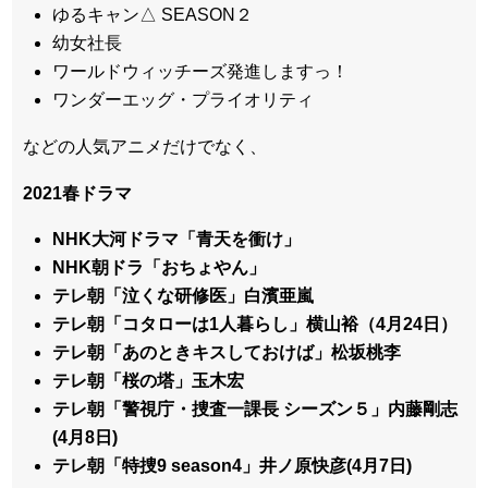
ゆるキャン△ SEASON２
幼女社長
ワールドウィッチーズ発進しますっ！
ワンダーエッグ・プライオリティ
などの人気アニメだけでなく、
2021春ドラマ
NHK大河ドラマ「青天を衝け」
NHK朝ドラ「おちょやん」
テレ朝「泣くな研修医」白濱亜嵐
テレ朝「コタローは1人暮らし」横山裕（4月24日）
テレ朝「あのときキスしておけば」松坂桃李
テレ朝「桜の塔」玉木宏
テレ朝「警視庁・捜査一課長 シーズン５」内藤剛志
(4月8日)
テレ朝「特捜9 season4」井ノ原快彦(4月7日)