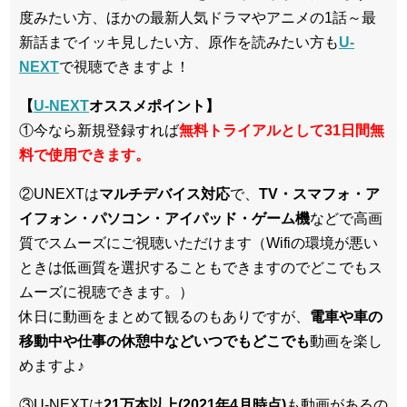
度みたい方、ほかの最新人気ドラマやアニメの1話～最
新話までイッキ見したい方、原作を読みたい方も
U-
NEXT
で視聴できますよ！
【
U-NEXT
オススメポイント】
①今なら新規登録すれば
無料トライアルとして31日間無
料で使用できます。
②UNEXTは
マルチデバイス対応
で、
TV・スマフォ・ア
イフォン・パソコン・アイパッド・ゲーム機
などで高画
質でスムーズにご視聴いただけます（Wifiの環境が悪い
ときは低画質を選択することもできますのでどこでもス
ムーズに視聴できます。）
休日に動画をまとめて観るのもありですが、
電車や車の
移動中や仕事の休憩中などいつでもどこでも
動画を楽し
めますよ♪
③U-NEXTは
21万本以上(2021年4月時点)
も動画があるの