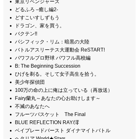
東京リベンジャーズ
どるふろ –癒し編2-
どすこいすしずもう
ドラゴン、家を買う。
バクテン!!
パシフィック・リム：暗黒の大陸
バトルアスリーテス大運動会 ReSTART!
パワフルプロ野球 パワフル高校編
B: The Beginning Succession
ひげを剃る。そして女子高生を拾う。
美少年探偵団
100万の命の上に俺は立っている（再放送）
Fairy蘭丸～あなたの心お助けします～
不滅のあなたへ
フルーツバスケット The Final
BLUE REFLECTION RAY/澪
ベイブレードバースト ダイナマイトバトル
ヘタリア World★Stars