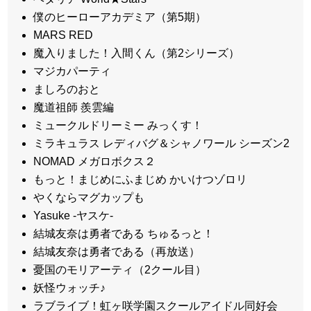
僕のヒーローアカデミア（第5期）
MARS RED
魔入りました！入間くん（第2シリーズ）
マジカパーティ
ましろのおと
魔道祖師 羨雲編
ミュークルドリーミー みっくす！
ミラキュラス レディバグ＆シャノワール シーズン2
NOMAD メガロボクス２
もっと！まじめにふまじめ かいけつゾロリ
やくならマグカップも
Yasuke -ヤスケ-
結城友奈は勇者である ちゅるっと！
結城友奈は勇者である（再放送）
憂国のモリアーティ（2クール目）
妖怪ウォッチ♪
ラブライブ！虹ヶ咲学園スクールアイドル同好会