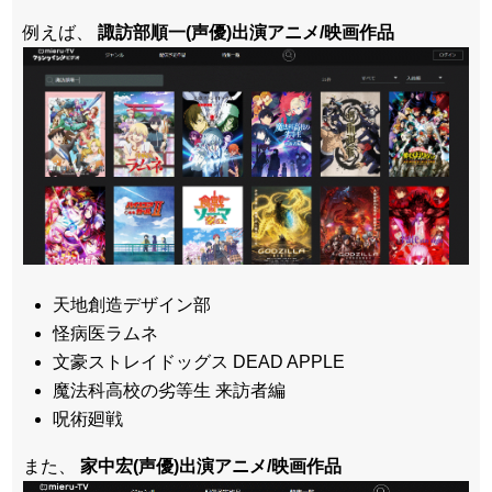
例えば、
諏訪部順一(声優)出演アニメ/映画作品
天地創造デザイン部
怪病医ラムネ
文豪ストレイドッグス DEAD APPLE
魔法科高校の劣等生 来訪者編
呪術廻戦
また、
家中宏(声優)出演アニメ/映画作品