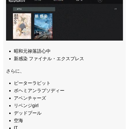
昭和元禄落語心中
新感染 ファイナル・エクスプレス
さらに、
ピーターラビット
ボヘミアンラプソディー
アベンチャーズ
リベンジgirl
デッドプール
空海
IT