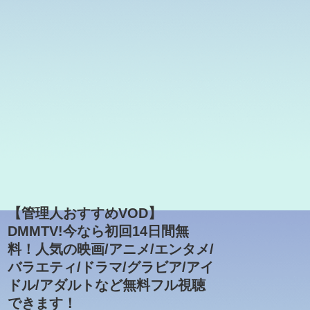
【管理人おすすめVOD】
DMMTV!今なら初回14日間無
料！人気の映画/アニメ/エンタメ/
バラエティ/ドラマ/グラビア/アイ
ドル/アダルトなど無料フル視聴
できます！