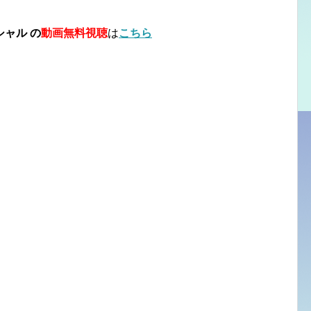
ャル の
動画無料視聴
は
こちら