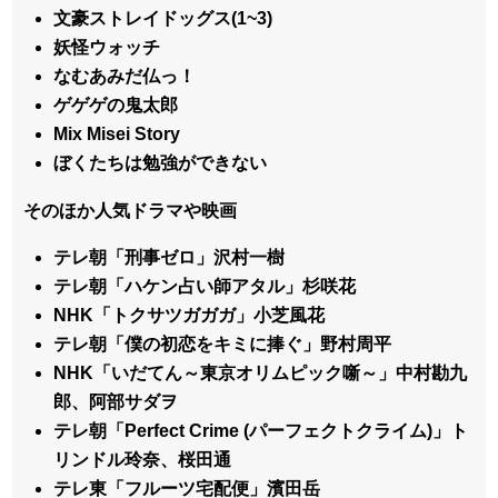
文豪ストレイドッグス(1~3)
妖怪ウォッチ
なむあみだ仏っ！
ゲゲゲの鬼太郎
Mix Misei Story
ぼくたちは勉強ができない
そのほか人気ドラマや映画
テレ朝「刑事ゼロ」沢村一樹
テレ朝「ハケン占い師アタル」杉咲花
NHK「トクサツガガガ」小芝風花
テレ朝「僕の初恋をキミに捧ぐ」野村周平
NHK「いだてん～東京オリムピック噺～」中村勘九
郎、阿部サダヲ
テレ朝「Perfect Crime (パーフェクトクライム)」ト
リンドル玲奈、桜田通
テレ東「フルーツ宅配便」濱田岳