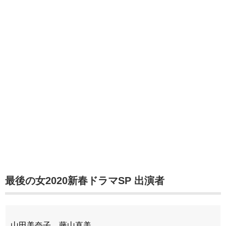
最後の女2020新春ドラマSP 出演者
山田美奈子…藤山直美