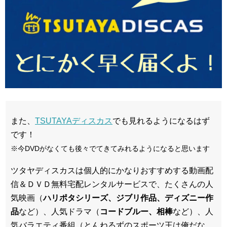
また、
TSUTAYAディスカス
でも見れるようになるはず
です！
※今DVDがなくても後々でてきてみれるようになると思います
ツタヤディスカスは個人的にかなりおすすめする動画配
信＆ＤＶＤ無料宅配レンタルサービスで、たくさんの人
気映画（
ハリポタシリーズ、ジブリ作品、ディズニー作
品
など）、人気ドラマ（
コードブルー、相棒
など）、人
気バラエティ番組（とんねるずのスポーツ王は俺だな