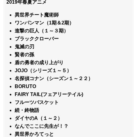
2019年春夏アニメ
異世界チート魔術師
ワンパンマン（1期＆2期）
進撃の巨人（１～３期）
ブラッククローバー
鬼滅の刃
賢者の孫
盾の勇者の成り上がり
JOJO（シリーズ１～５）
名探偵コナン（シーズン１～２２）
BORUTO
FAIRY TAIL(フェアリーテイル)
フルーツバスケット
続・終物語
ダイヤのA（１～２）
なんでここに先生が！？
異世界かろてっと