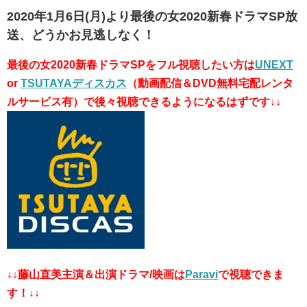
2020年1月6日(月)より最後の女2020新春ドラマSP放
送、どうかお見逃しなく！
最後の女2020新春ドラマSP
を
フル視聴したい方は
UNEXT
or
TSUTAYAディスカス
（動画配信＆DVD無料宅配レンタ
ルサービス有）で後々視聴できるようになるはずです↓↓
↓↓藤山直美主演＆出演ドラマ/映画は
Paravi
で視聴できま
す！↓↓