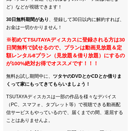
ど）などが視聴できます！
30日無料期間があり
、登録して30日以内に解約すれば、
お金は一切かかりません！
※初めてTSUTAYAディスカスに登録される方は30
日間無料で試せるので、プランは動画見放題＆定
額レンタル8プラン（見放題＆借り放題）にするの
が100%絶対お得でオススメです！！！
無料お試し期間中に、
ツタヤのDVDとかCDとか借りま
くって家にもってきてもらいましょう！
TSUTAYAディスカスは一部の作品を様々なデバイス
（PC、スマフォ、タブレット等）で視聴できる動画配
信サービスもやっているので、届くまでの間、退屈する
ことはありませんよ。