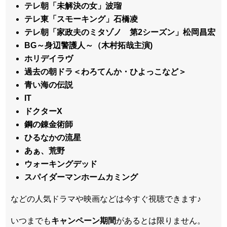
テレ朝「未解決の女」波瑠
テレ東「スモーキング」石橋凌
テレ朝「家政夫のミタゾノ 第2シーズン」松岡昌宏
BG～身辺警護人～（木村拓哉主演)
ホリデイラヴ
過去の朝ドラ＜わろてんか・ひよっこなど＞
青い海の伝説
IT
ドクターX
鋼の錬金術師
ひるなかの流星
あぁ、荒野
ウォーキングデッド
スパイダーマンホームカミング
などの人気ドラマや映画などは今すぐ視聴できます♪
いつまでも
キャンペーン
期間
があるとは限りません。