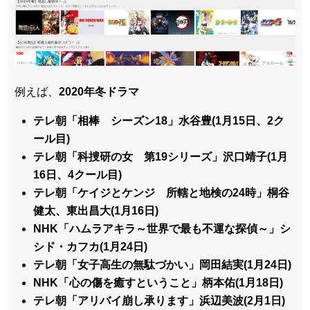
例えば、
2020年冬ドラマ
テレ朝「相棒 シーズン18」水谷豊(1月15日、2ク
ール目)
テレ朝「科捜研の女 第19シリーズ」沢口靖子(1月
16日、4クール目)
テレ朝「ケイジとケンジ 所轄と地検の24時」桐谷
健太、東出昌大(1月16日)
NHK「ハムラアキラ～世界で最も不運な探偵～」シ
シド・カフカ(1月24日)
テレ朝「女子高生の無駄づかい」岡田結実(1月24日)
NHK「心の傷を癒すということ」柄本佑(1月18日)
テレ朝「アリバイ崩し承ります」浜辺美波(2月1日)