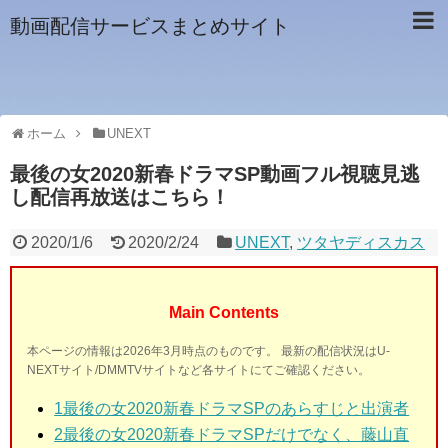
動画配信サービスまとめサイト
ホーム
UNEXT
最後の女2020新春ドラマSP動画フル視聴見逃
し配信再放送はこちら！
2020/1/6
2020/2/24
UNEXT
,
ツタヤディスカス
Main Contents
本ページの情報は2026年3月時点のものです。 最新の配信状況はU-
NEXTサイト/DMMTVサイトなど各サイトにてご確認ください。
1最後の女2020新春ドラマSP
のあらすじと出演者
2最後の女2020新春ドラマSP
だけでなく、藤山直