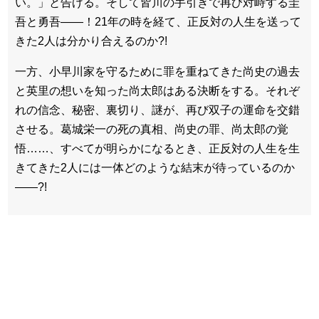
い。」と告げる。そして皆川の手引きで再び対峙する圭
吾と勇吾――！21年の時を経て、正反対の人生を送って
きた2人は分かり合えるのか?!
一方、小早川家を守るために罪を重ねてきた尚史の過去
と英里の想いを知った尚太郎はある決断をする。それぞ
れの信念、秘密、裏切り、謎が、再び双子の運命を交錯
させる。葛城栄一の死の真相、尚史の罪、尚太郎の覚
悟……、すべてが明らかになるとき、正反対の人生を生
きてきた2人には一体どのような結末が待っているのか
――?!