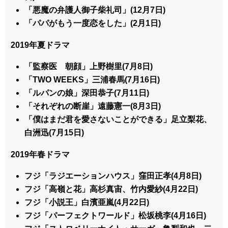
「悪魔の弁護人御子柴礼司」(12月7日)
「パパがもう一度恋をした」(2月1日)
2019年夏ドラマ
「監察医 朝顔」上野樹里(7月8日)
「TWO WEEKS」三浦春馬(7月16日)
「ルパンの娘」深田恭子(7月11日)
「それぞれの断崖」遠藤憲一(8月3日)
「僕はまだ君を愛さないことができる」足立梨花、
白洲迅(7月15日)
2019年春ドラマ
フジ「ラジエーションハウス」窪田正孝(4月8日)
フジ「高嶺と花」高杉真宙、竹内愛紗(4月22日)
フジ「小説王」白濱亜嵐(4月22日)
フジ「パーフェクトワールド」松坂桃李(4月16日)