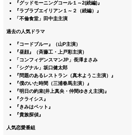
『グッドモーニングコール１～2(続編)』
『ラブラブエイリアン１～２（続編）』
「不倫食堂」田中圭主演
過去の人気ドラマ
『コードブルー』（山P主演）
『昼顔』（斉藤工・上戸彩主演）
「コンフィデンスマンJP」長澤まさみ
「シグナル」坂口健太郎
『問題のあるレストラン（真木ようこ主演）』
『僕のいた時間（三浦春馬主演）』
『明日の約束(井上真央・仲間ゆきえ主演)』
『クライシス』
『きみはペット』
『貴族探偵』
人気恋愛番組