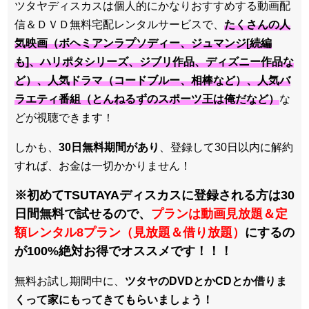
ツタヤディスカスは個人的にかなりおすすめする動画配
信＆ＤＶＤ無料宅配レンタルサービスで、
たくさんの人
気映画（
ボヘミアンラプソディー、ジュマンジ[続編
も]、ハリポタシリーズ、ジブリ作品、ディズニー作品
な
ど）、人気ドラマ（
コードブルー、相棒
など）、人気バ
ラエティ番組（とんねるずのスポーツ王は俺だなど）
な
どが視聴できます！
しかも、
30日無料期間があり
、登録して30日以内に解約
すれば、お金は一切かかりません！
※初めてTSUTAYAディスカスに登録される方は30
日間無料で試せるので、
プランは動画見放題＆定
額レンタル8プラン（見放題＆借り放題）
にするの
が100%絶対お得でオススメです！！！
無料お試し期間中に、
ツタヤのDVDとかCDとか借りま
くって家にもってきてもらいましょう！