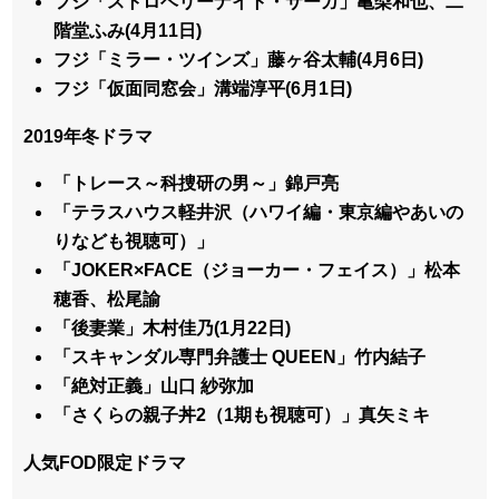
フジ「ストロベリーナイト・サーガ」亀梨和也、二
階堂ふみ(4月11日)
フジ「ミラー・ツインズ」藤ヶ谷太輔(4月6日)
フジ「仮面同窓会」溝端淳平(6月1日)
2019年冬ドラマ
「トレース～科捜研の男～」錦戸亮
「テラスハウス軽井沢（ハワイ編・東京編やあいの
りなども視聴可）」
「JOKER×FACE（ジョーカー・フェイス）」松本
穂香、松尾諭
「後妻業」木村佳乃(1月22日)
「スキャンダル専門弁護士 QUEEN」竹内結子
「絶対正義」山口 紗弥加
「さくらの親子丼2（1期も視聴可）」真矢ミキ
人気FOD限定ドラマ