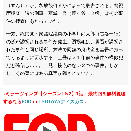
（ずん））が、釈放後何者かによって殺害される。警視
庁捜査一課の刑事・葛城圭吾（藤ヶ谷・２役）はその事
件の捜査にあたっていた。
一方、総民党・衆議院議員の小早川尚太郎（古谷一行）
の孫が誘拐される事件が発生。誘拐犯は、勇吾が誘拐さ
れた事件と同じ場所、方法で同額の身代金を圭吾に持っ
てくるように要求する。圭吾は２１年前の事件の模倣犯
だと確信し……。一見、接点のない２つの事件。しか
し、その裏にはある真実が隠されていた。
↓ミラーツインズ【シーズン1＆2】1話～最終回
を無料視聴
するなら
FOD
or
TSUTAYAディスカス
↓